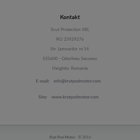
Kontakt
Scut Protection SRL
RO 25929276
Str. Lemnarilor nr.14.
535600 - Odorheiu Secuiesc
Harghita, Romania
E-mail:
info@krytpodmotor.com
Site:
www.krytpodmotor.com
Kryt Pod Motor -
© 2016