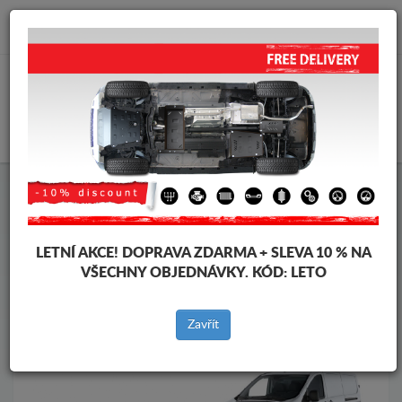
info@krytpodmotor.com
KOŠÍK
Kryt pod motor Toyota
Kryt pod motor Toyota Proace
Značky vozidel
Značky
vozidel
LETNÍ AKCE!
DOPRAVA ZDARMA + SLEVA 10 % NA
VŠECHNY OBJEDNÁVKY. KÓD:
LETO
Zpět na produkty
Zavřít