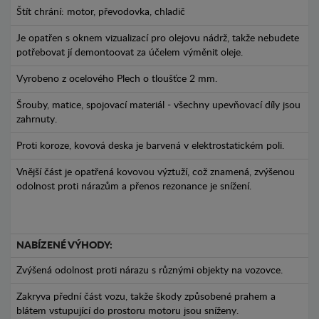
Štít chrání: motor, převodovka, chladič
Je opatřen s oknem vizualizací pro olejovu nádrž, takže nebudete
potřebovat jí demontoovat za účelem výměnit oleje.
Vyrobeno z ocelového Plech o tloušťce 2 mm.
Šrouby, matice, spojovací materiál - všechny upevňovací díly jsou
zahrnuty.
Proti koroze, kovová deska je barvená v elektrostatickém poli.
Vnější část je opatřená kovovou výztuží, což znamená, zvýšenou
odolnost proti nárazům a přenos rezonance je snížení.
NABÍZENÉ VÝHODY:
Zvýšená odolnost proti nárazu s různými objekty na vozovce.
Zakryva přední část vozu, takže škody způsobené prahem a
blátem vstupující do prostoru motoru jsou sníženy.