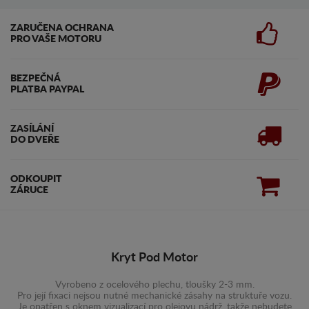
ZARUČENA OCHRANA
PRO VAŠE MOTORU
BEZPEČNÁ
PLATBA PAYPAL
ZASÍLÁNÍ
DO DVEŘE
ODKOUPIT
ZÁRUCE
Kryt Pod Motor
Vyrobeno z ocelového plechu, tloušky 2-3 mm.
Pro její fixaci nejsou nutné mechanické zásahy na struktuře vozu.
Je opatřen s oknem vizualizací pro olejovu nádrž, takže nebudete