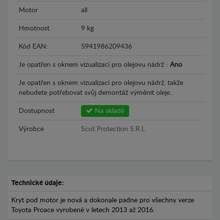
Motor
all
Hmotnost
9 kg
Kód EAN:
5941986209436
Je opatřen s oknem vizualizací pro olejovu nádrž :
Ano
Je opatřen s oknem vizualizací pro olejovu nádrž, takže
nebudete potřebovat svůj demontáž výměnit oleje..
Dostupnost
Na skladě
Výrobce
Scut Protection S.R.L
Technické údaje:
Kryt pod motor je nová a dokonale padne pro všechny verze
Toyota Proace vyrobené v letech 2013 až 2016.