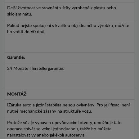
Delší životnost ve srovnání s štíty vyrobené z plastu nebo
sklolaminátu.
Pokud nejste spokojeni s kvalitou objednaného výrobku, můžete
ho vrátit do 60 dnů.
Garantie:
24 Monate Herstellergarantie.
MONTÁŽ:
IZáruka auto a jízdní stabilita nejsou ovlivněny. Pro její fixaci není
nutné mechanické zásahy na struktuře vozu.
Protože vůz je vybaven upevňovacími otvory, umožňuje tato
operace stávát se velmi jednoduchou, takže ho můžete
nainstalovat vy anebo jakékoli autoservis.