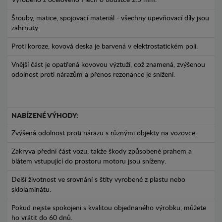
Vyrobeno z ocelového Plech o tloušťce 2.5 mm.
Šrouby, matice, spojovací materiál - všechny upevňovací díly jsou
zahrnuty.
Proti koroze, kovová deska je barvená v elektrostatickém poli.
Vnější část je opatřená kovovou výztuží, což znamená, zvýšenou
odolnost proti nárazům a přenos rezonance je snížení.
NABÍZENÉ VÝHODY:
Zvýšená odolnost proti nárazu s různými objekty na vozovce.
Zakryva přední část vozu, takže škody způsobené prahem a
blátem vstupující do prostoru motoru jsou sníženy.
Delší životnost ve srovnání s štíty vyrobené z plastu nebo
sklolaminátu.
Pokud nejste spokojeni s kvalitou objednaného výrobku, můžete
ho vrátit do 60 dnů.