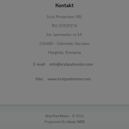
Kontakt
Scut Protection SRL
RO 25929276
Str. Lemnarilor nr.14.
535600 - Odorheiu Secuiesc
Harghita, Romania
E-mail:
info@krytpodmotor.com
Site:
www.krytpodmotor.com
Kryt Pod Motor -
© 2016
Programed By
lokopi WEB