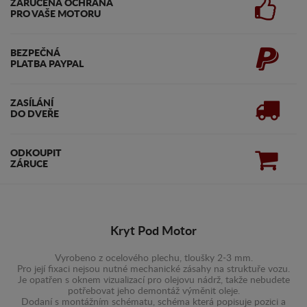
ZARUČENA OCHRANA
PRO VAŠE MOTORU
BEZPEČNÁ
PLATBA PAYPAL
ZASÍLÁNÍ
DO DVEŘE
ODKOUPIT
ZÁRUCE
Kryt Pod Motor
Vyrobeno z ocelového plechu, tloušky 2-3 mm.
Pro její fixaci nejsou nutné mechanické zásahy na struktuře vozu.
Je opatřen s oknem vizualizací pro olejovu nádrž, takže nebudete
potřebovat jeho demontáž výměnit oleje.
Dodaní s montážním schématu, schéma která popisuje pozici a