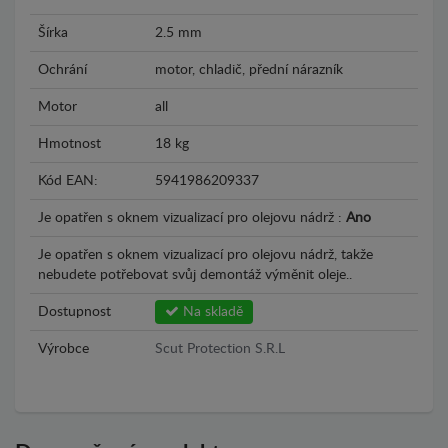
Šírka
2.5 mm
Ochrání
motor, chladič, přední nárazník
Motor
all
Hmotnost
18 kg
Kód EAN:
5941986209337
Je opatřen s oknem vizualizací pro olejovu nádrž :
Ano
Je opatřen s oknem vizualizací pro olejovu nádrž, takže
nebudete potřebovat svůj demontáž výměnit oleje..
Dostupnost
Na skladě
Výrobce
Scut Protection S.R.L