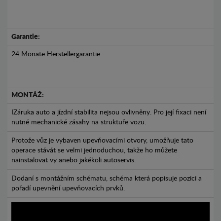
Garantie:
24 Monate Herstellergarantie.
MONTÁŽ:
IZáruka auto a jízdní stabilita nejsou ovlivněny. Pro její fixaci není
nutné mechanické zásahy na struktuře vozu.
Protože vůz je vybaven upevňovacími otvory, umožňuje tato
operace stávát se velmi jednoduchou, takže ho můžete
nainstalovat vy anebo jakékoli autoservis.
Dodaní s montážním schématu, schéma která popisuje pozici a
pořadí upevnění upevňovacích prvků.