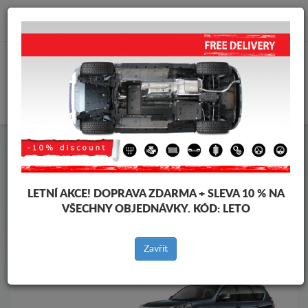
info@krytpodmotor.com
KOŠÍK
Kryt pod motor Toyota
Kryt pod motor Toyota Land Cruiser
Značky vozidel
Značky
vozidel
LETNÍ AKCE!
DOPRAVA ZDARMA + SLEVA 10 % NA
VŠECHNY OBJEDNÁVKY. KÓD:
LETO
Zpět na produkty
Zavřít