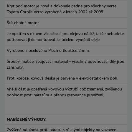
Kryt pod motor je nová a dokonale padne pro všechny verze
Toyota Corolla Verso vyrobené v letech 2002 až 2008.
Štít chrání: motor
Je opatřen s oknem vizualizací pro olejovu nádrž, takže nebudete
potřebovat jí demontoovat za účelem výměnit oleje.
Vyrobeno z ocelového Plech o tloušťce 2 mm.
Šrouby, matice, spojovací materiál - všechny upevňovací díly jsou
zahrnuty.
Proti koroze, kovová deska je barvená v elektrostatickém poli.
Vnější část je opatřená kovovou výztuží, což znamená, zvýšenou
odolnost proti nárazům a přenos rezonance je snížení.
NABÍZENÉ VÝHODY:
Zvýšená odolnost proti nárazu s různými objekty na vozovce.