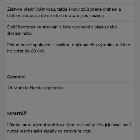
Zakryva přední část vozu, takže škody způsobené prahem a
blátem vstupující do prostoru motoru jsou sníženy.
Delší životnost ve srovnání s štíty vyrobené z plastu nebo
sklolaminátu.
Pokud nejste spokojeni s kvalitou objednaného výrobku, můžete
ho vrátit do 60 dnů.
Garantie:
24 Monate Herstellergarantie.
MONTÁŽ:
IZáruka auto a jízdní stabilita nejsou ovlivněny. Pro její fixaci není
nutné mechanické zásahy na struktuře vozu.