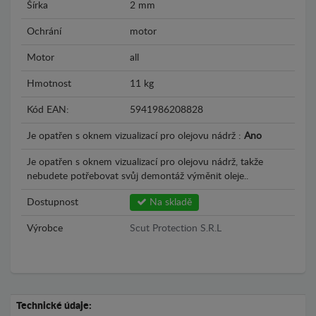
Šírka
2 mm
Ochrání
motor
Motor
all
Hmotnost
11 kg
Kód EAN:
5941986208828
Je opatřen s oknem vizualizací pro olejovu nádrž :
Ano
Je opatřen s oknem vizualizací pro olejovu nádrž, takže
nebudete potřebovat svůj demontáž výměnit oleje..
Dostupnost
Na skladě
Výrobce
Scut Protection S.R.L
Technické údaje: