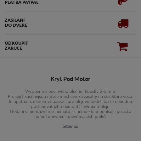
PLATBA PAYPAL
ZASÍLÁNÍ
DO DVEŘE
ODKOUPIT
ZÁRUCE
Kryt Pod Motor
Vyrobeno z ocelového plechu, tloušky 2-3 mm.
Pro její fixaci nejsou nutné mechanické zásahy na struktuře vozu.
Je opatřen s oknem vizualizací pro olejovu nádrž, takže nebudete
potřebovat jeho demontáž výměnit oleje.
Dodaní s montážním schématu, schéma která popisuje pozici a
pořadí upevnění upevňovacích prvků.
Sitemap