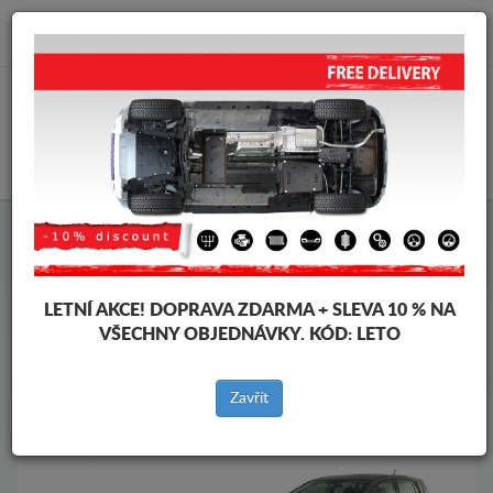
info@krytpodmotor.com
KOŠÍK
Kryt pod motor Toyota
Kryt pod motor Toyota Corolla Verso
Značky vozidel
Značky
LETNÍ AKCE!
DOPRAVA ZDARMA + SLEVA 10 % NA
vozidel
VŠECHNY OBJEDNÁVKY. KÓD:
LETO
Zavřít
Zpět na produkty