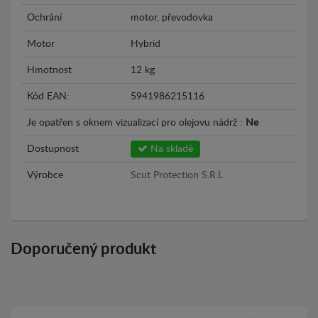
Ochrání
motor, převodovka
Motor
Hybrid
Hmotnost
12 kg
Kód EAN:
5941986215116
Je opatřen s oknem vizualizací pro olejovu nádrž :
Ne
Dostupnost
Na skladě
Výrobce
Scut Protection S.R.L
Doporučený produkt