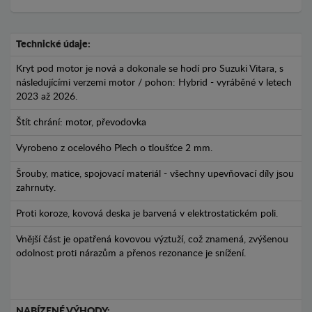
Technické údaje:
Kryt pod motor je nová a dokonale se hodí pro Suzuki Vitara, s
následujícími verzemi motor / pohon: Hybrid - vyráběné v letech
2023 až 2026.
Štít chrání: motor, převodovka
Vyrobeno z ocelového Plech o tloušťce 2 mm.
Šrouby, matice, spojovací materiál - všechny upevňovací díly jsou
zahrnuty.
Proti koroze, kovová deska je barvená v elektrostatickém poli.
Vnější část je opatřená kovovou výztuží, což znamená, zvýšenou
odolnost proti nárazům a přenos rezonance je snížení.
NABÍZENÉ VÝHODY: