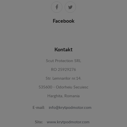
Facebook
Kontakt
Scut Protection SRL
RO 25929276
Str. Lemnarilor nr.14.
535600 - Odorheiu Secuiesc
Harghita, Romania
E-mail:
info@krytpodmotor.com
Site:
www.krytpodmotor.com