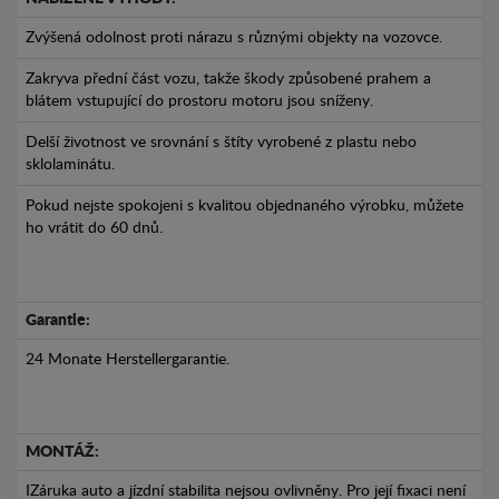
Zvýšená odolnost proti nárazu s různými objekty na vozovce.
Zakryva přední část vozu, takže škody způsobené prahem a
blátem vstupující do prostoru motoru jsou sníženy.
Delší životnost ve srovnání s štíty vyrobené z plastu nebo
sklolaminátu.
Pokud nejste spokojeni s kvalitou objednaného výrobku, můžete
ho vrátit do 60 dnů.
Garantie:
24 Monate Herstellergarantie.
MONTÁŽ:
IZáruka auto a jízdní stabilita nejsou ovlivněny. Pro její fixaci není