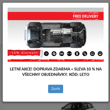
info@krytpodmotor.com
KOŠÍK
Kryt pod motor Suzuki
Kryt pod motor Suzuki Vitara
Značky vozidel
Značky
vozidel
LETNÍ AKCE!
DOPRAVA ZDARMA + SLEVA 10 % NA
VŠECHNY OBJEDNÁVKY. KÓD:
LETO
Zpět na produkty
Zavřít