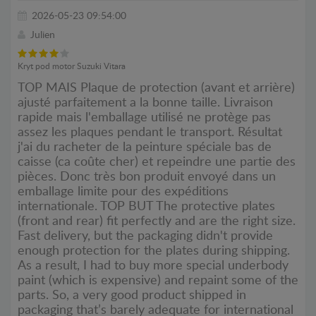
2026-05-23 09:54:00
Julien
Kryt pod motor Suzuki Vitara
TOP MAIS Plaque de protection (avant et arrière)
ajusté parfaitement a la bonne taille. Livraison
rapide mais l'emballage utilisé ne protège pas
assez les plaques pendant le transport. Résultat
j'ai du racheter de la peinture spéciale bas de
caisse (ca coûte cher) et repeindre une partie des
pièces. Donc très bon produit envoyé dans un
emballage limite pour des expéditions
internationale. TOP BUT The protective plates
(front and rear) fit perfectly and are the right size.
Fast delivery, but the packaging didn't provide
enough protection for the plates during shipping.
As a result, I had to buy more special underbody
paint (which is expensive) and repaint some of the
parts. So, a very good product shipped in
packaging that’s barely adequate for international