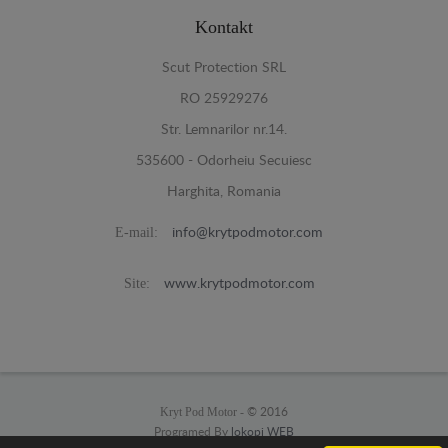
Kontakt
Scut Protection SRL
RO 25929276
Str. Lemnarilor nr.14.
535600 - Odorheiu Secuiesc
Harghita, Romania
E-mail:
info@krytpodmotor.com
Site:
www.krytpodmotor.com
Kryt Pod Motor -
© 2016
Programed By
lokopi WEB