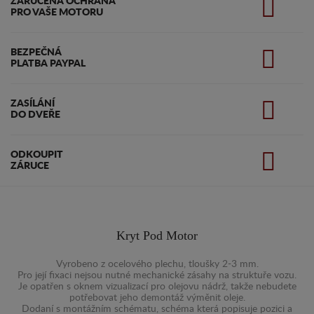
ZARUČENA OCHRANA
PRO VAŠE MOTORU
BEZPEČNÁ
PLATBA PAYPAL
ZASÍLÁNÍ
DO DVEŘE
ODKOUPIT
ZÁRUCE
Kryt Pod Motor
Vyrobeno z ocelového plechu, tloušky 2-3 mm.
Pro její fixaci nejsou nutné mechanické zásahy na struktuře vozu.
Je opatřen s oknem vizualizací pro olejovu nádrž, takže nebudete
potřebovat jeho demontáž výměnit oleje.
Dodaní s montážním schématu, schéma která popisuje pozici a