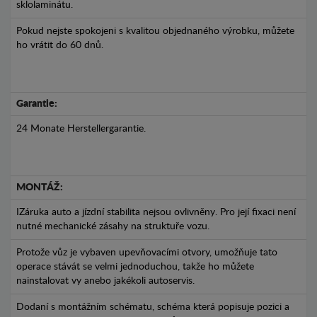
sklolaminátu.
Pokud nejste spokojeni s kvalitou objednaného výrobku, můžete
ho vrátit do 60 dnů.
Garantie:
24 Monate Herstellergarantie.
MONTÁŽ:
IZáruka auto a jízdní stabilita nejsou ovlivněny. Pro její fixaci není
nutné mechanické zásahy na struktuře vozu.
Protože vůz je vybaven upevňovacími otvory, umožňuje tato
operace stávát se velmi jednoduchou, takže ho můžete
nainstalovat vy anebo jakékoli autoservis.
Dodaní s montážním schématu, schéma která popisuje pozici a