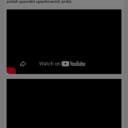
pořadí upevnění upevňovacích prvků.