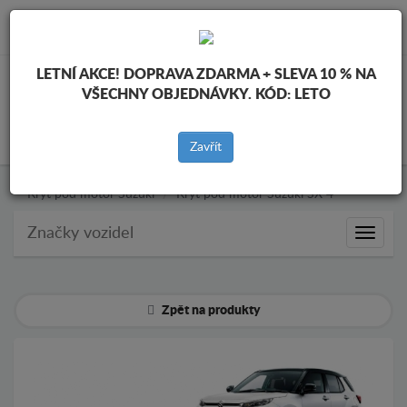
info@krytpodmotor.com
LETNÍ AKCE!
DOPRAVA ZDARMA + SLEVA 10 % NA
VŠECHNY OBJEDNÁVKY. KÓD:
LETO
KOŠÍK
Zavřít
Kryt pod motor Suzuki
Kryt pod motor Suzuki SX 4
Značky vozidel
Značky
vozidel
Zpět na produkty