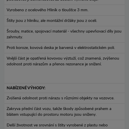
Vyrobeno z ocelového Hliník o tloušťce 3 mm.
Štíty jsou z hliníku, ale montážní držáky jsou z oceli.
Šrouby, matice, spojovací materiál - všechny upevňovací díly jsou
zahrnuty.
Proti koroze, kovová deska je barvená v elektrostatickém poli.
Vnější část je opatřená kovovou výztuží, což znamená, zvýšenou
odolnost proti nárazům a přenos rezonance je snížení.
NABÍZENÉ VÝHODY:
Zvýšená odolnost proti nárazu s různými objekty na vozovce.
Zakryva přední část vozu, takže škody způsobené prahem a
blátem vstupující do prostoru motoru jsou sníženy.
Delší životnost ve srovnání s štíty vyrobené z plastu nebo