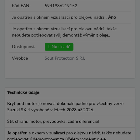
Kód EAN:
5941986219152
Je opatřen s oknem vizualizací pro olejovu nádrž :
Ano
Je opatřen s oknem vizualizací pro olejovu nádrž, takže
nebudete potřebovat svůj demontáž výměnit oleje..
Dostupnost
Na skladě
Výrobce
Scut Protection S.R.L
Technické údaje:
Kryt pod motor je nová a dokonale padne pro všechny verze
Suzuki SX 4 vyrobené v letech 2023 až 2026.
Štít chrání: motor, převodovka, zadní diferenciál
Je opatřen s oknem vizualizací pro olejovu nádrž, takže nebudete
potřebovat jí demontoovat za účelem výměnit oleje.