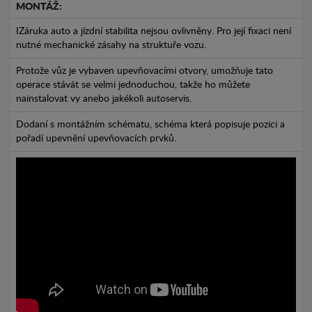
MONTÁŽ:
IZáruka auto a jízdní stabilita nejsou ovlivněny. Pro její fixaci není
nutné mechanické zásahy na struktuře vozu.
Protože vůz je vybaven upevňovacími otvory, umožňuje tato
operace stávát se velmi jednoduchou, takže ho můžete
nainstalovat vy anebo jakékoli autoservis.
Dodaní s montážním schématu, schéma která popisuje pozici a
pořadí upevnění upevňovacích prvků.