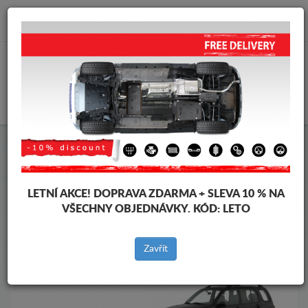
info@krytpodmotor.com
KOŠÍK
Kryt pod motor Suzuki
Kryt pod motor Suzuki Grand Vitara
Značky vozidel
Značky
vozidel
LETNÍ AKCE!
DOPRAVA ZDARMA + SLEVA 10 % NA
VŠECHNY OBJEDNÁVKY. KÓD:
LETO
Zpět na produkty
Zavřít