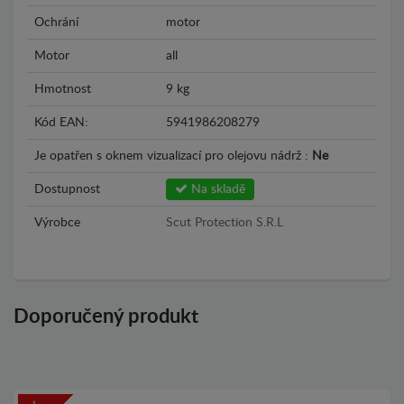
Ochrání
motor
Motor
all
Hmotnost
9 kg
Kód EAN:
5941986208279
Je opatřen s oknem vizualizací pro olejovu nádrž :
Ne
Dostupnost
Na skladě
Výrobce
Scut Protection S.R.L
Doporučený produkt