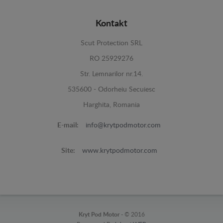
Kontakt
Scut Protection SRL
RO 25929276
Str. Lemnarilor nr.14.
535600 - Odorheiu Secuiesc
Harghita, Romania
E-mail:
info@krytpodmotor.com
Site:
www.krytpodmotor.com
Kryt Pod Motor -
© 2016