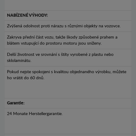
NABÍZENÉ VÝHODY:
Zvýšená odolnost proti nárazu s různými objekty na vozovce.
Zakryva přední část vozu, takže škody způsobené prahem a
blátem vstupující do prostoru motoru jsou sníženy.
Delší životnost ve srovnání s štíty vyrobené z plastu nebo
sklolaminátu.
Pokud nejste spokojeni s kvalitou objednaného výrobku, můžete
ho vrátit do 60 dnů.
Garantie:
24 Monate Herstellergarantie.