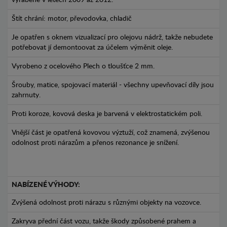
vyráběné v letech 2009 až 2012.
Štít chrání: motor, převodovka, chladič
Je opatřen s oknem vizualizací pro olejovu nádrž, takže nebudete
potřebovat jí demontoovat za účelem výměnit oleje.
Vyrobeno z ocelového Plech o tloušťce 2 mm.
Šrouby, matice, spojovací materiál - všechny upevňovací díly jsou
zahrnuty.
Proti koroze, kovová deska je barvená v elektrostatickém poli.
Vnější část je opatřená kovovou výztuží, což znamená, zvýšenou
odolnost proti nárazům a přenos rezonance je snížení.
NABÍZENÉ VÝHODY:
Zvýšená odolnost proti nárazu s různými objekty na vozovce.
Zakryva přední část vozu, takže škody způsobené prahem a