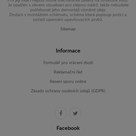
Pro její fixaci nejsou nutné mechanické zásahy na struktuře vozu.
Je opatřen s oknem vizualizací pro olejovu nádrž, takže nebudete
potřebovat jeho demontáž výměnit oleje.
Dodaní s montážním schématu, schéma která popisuje pozici a
pořadí upevnění upevňovacích prvků.
Sitemap
Informace
Formulář pro vrácení zboží
Reklamační řád
Resení sporu online
Zásady ochrany osobních údajů (GDPR)
Facebook