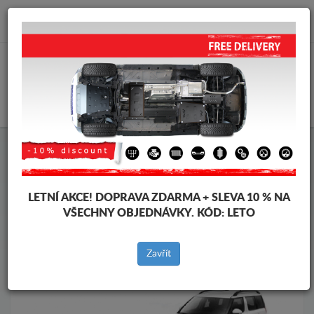
info@krytpodmotor.com
KOŠÍK
Kryt pod motor Skoda
Kryt pod motor Skoda Yeti
Značky vozidel
Značky
vozidel
LETNÍ AKCE!
DOPRAVA ZDARMA + SLEVA 10 % NA
VŠECHNY OBJEDNÁVKY. KÓD:
LETO
Zpět na produkty
Zavřít