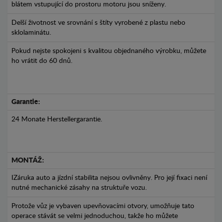
blátem vstupující do prostoru motoru jsou sníženy.
Delší životnost ve srovnání s štíty vyrobené z plastu nebo
sklolaminátu.
Pokud nejste spokojeni s kvalitou objednaného výrobku, můžete
ho vrátit do 60 dnů.
Garantie:
24 Monate Herstellergarantie.
MONTÁŽ:
IZáruka auto a jízdní stabilita nejsou ovlivněny. Pro její fixaci není
nutné mechanické zásahy na struktuře vozu.
Protože vůz je vybaven upevňovacími otvory, umožňuje tato
operace stávát se velmi jednoduchou, takže ho můžete