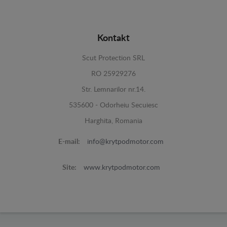
Kontakt
Scut Protection SRL
RO 25929276
Str. Lemnarilor nr.14.
535600 - Odorheiu Secuiesc
Harghita, Romania
E-mail:
info@krytpodmotor.com
Site:
www.krytpodmotor.com