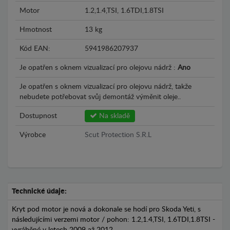
Motor
1.2,1.4,TSI, 1.6TDI,1.8TSI
Hmotnost
13 kg
Kód EAN:
5941986207937
Je opatřen s oknem vizualizací pro olejovu nádrž :
Ano
Je opatřen s oknem vizualizací pro olejovu nádrž, takže
nebudete potřebovat svůj demontáž výměnit oleje..
Dostupnost
Na skladě
Výrobce
Scut Protection S.R.L
Technické údaje:
Kryt pod motor je nová a dokonale se hodí pro Skoda Yeti, s
následujícími verzemi motor / pohon: 1.2,1.4,TSI, 1.6TDI,1.8TSI -