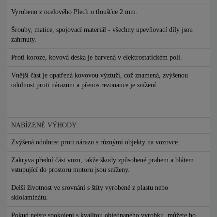
Vyrobeno z ocelového Plech o tloušťce 2 mm.
Šrouby, matice, spojovací materiál - všechny upevňovací díly jsou
zahrnuty.
Proti koroze, kovová deska je barvená v elektrostatickém poli.
Vnější část je opatřená kovovou výztuží, což znamená, zvýšenou
odolnost proti nárazům a přenos rezonance je snížení.
NABÍZENÉ VÝHODY:
Zvýšená odolnost proti nárazu s různými objekty na vozovce.
Zakryva přední část vozu, takže škody způsobené prahem a blátem
vstupující do prostoru motoru jsou sníženy.
Delší životnost ve srovnání s štíty vyrobené z plastu nebo
sklolaminátu.
Pokud nejste spokojeni s kvalitou objednaného výrobku, můžete ho