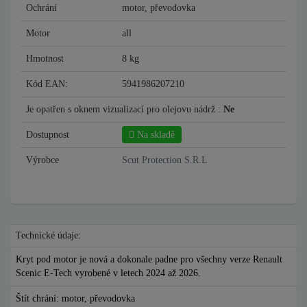
Ochrání
motor, převodovka
Motor
all
Hmotnost
8 kg
Kód EAN:
5941986207210
Je opatřen s oknem vizualizací pro olejovu nádrž :
Ne
Dostupnost
Na skladě
Výrobce
Scut Protection S.R.L
Technické údaje:
Kryt pod motor je nová a dokonale padne pro všechny verze Renault
Scenic E-Tech vyrobené v letech 2024 až 2026.
Štít chrání: motor, převodovka