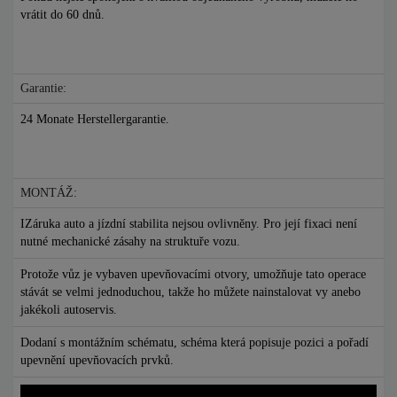
vrátit do 60 dnů.
Garantie:
24 Monate Herstellergarantie.
MONTÁŽ:
IZáruka auto a jízdní stabilita nejsou ovlivněny. Pro její fixaci není
nutné mechanické zásahy na struktuře vozu.
Protože vůz je vybaven upevňovacími otvory, umožňuje tato operace
stávát se velmi jednoduchou, takže ho můžete nainstalovat vy anebo
jakékoli autoservis.
Dodaní s montážním schématu, schéma která popisuje pozici a pořadí
upevnění upevňovacích prvků.