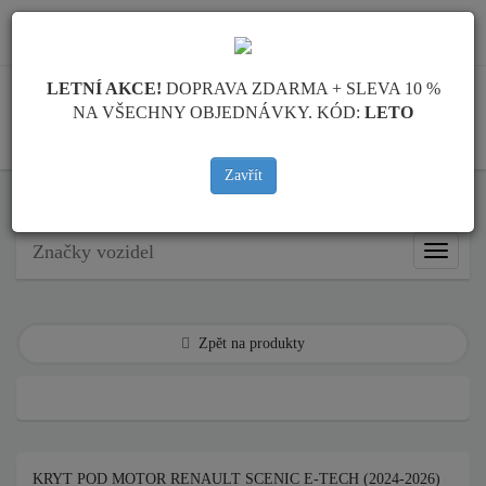
info@krytpodmotor.com
LETNÍ AKCE!
DOPRAVA ZDARMA + SLEVA 10 %
NA VŠECHNY OBJEDNÁVKY. KÓD:
LETO
KOŠÍK
Zavřít
Kryt pod motor Renault
Kryt pod motor Renault Scenic E-Tech
Značky vozidel
Značky
vozidel
Zpět na produkty
KRYT POD MOTOR RENAULT SCENIC E-TECH (2024-2026)