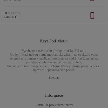
ODKOUPIT
ZÁRUCE
Kryt Pod Motor
Vyrobeno z ocelového plechu, tloušky 2-3 mm.
Pro její fixaci nejsou nutné mechanické zásahy na struktuře vozu.
Je opatřen s oknem vizualizací pro olejovu nádrž, takže nebudete
potřebovat jeho demontáž výměnit oleje.
Dodaní s montážním schématu, schéma která popisuje pozici a pořadí
upevnění upevňovacích prvků.
Sitemap
Informace
Formulář pro vrácení zboží