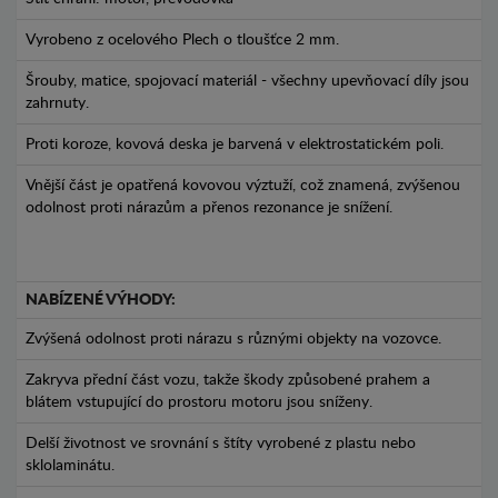
Vyrobeno z ocelového Plech o tloušťce 2 mm.
Šrouby, matice, spojovací materiál - všechny upevňovací díly jsou
zahrnuty.
Proti koroze, kovová deska je barvená v elektrostatickém poli.
Vnější část je opatřená kovovou výztuží, což znamená, zvýšenou
odolnost proti nárazům a přenos rezonance je snížení.
NABÍZENÉ VÝHODY:
Zvýšená odolnost proti nárazu s různými objekty na vozovce.
Zakryva přední část vozu, takže škody způsobené prahem a
blátem vstupující do prostoru motoru jsou sníženy.
Delší životnost ve srovnání s štíty vyrobené z plastu nebo
sklolaminátu.