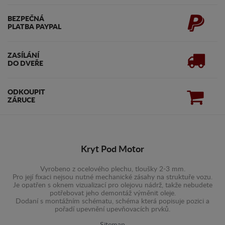
BEZPEČNÁ
PLATBA PAYPAL
ZASÍLÁNÍ
DO DVEŘE
ODKOUPIT
ZÁRUCE
Kryt Pod Motor
Vyrobeno z ocelového plechu, tloušky 2-3 mm.
Pro její fixaci nejsou nutné mechanické zásahy na struktuře vozu.
Je opatřen s oknem vizualizací pro olejovu nádrž, takže nebudete
potřebovat jeho demontáž výměnit oleje.
Dodaní s montážním schématu, schéma která popisuje pozici a
pořadí upevnění upevňovacích prvků.