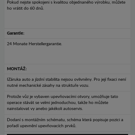
Pokud nejste spokojeni s kvalitou objednaného výrobku, můžete
ho vrátit do 60 dnů.
Garantie:
24 Monate Herstellergarantie.
MONTÁŽ:
IZáruka auto a jízdní stabilita nejsou ovlivněny. Pro její fixaci není
nutné mechanické zásahy na struktuře vozu.
Protože vůz je vybaven upevňovacími otvory, umožňuje tato
operace stávát se velmi jednoduchou, takže ho můžete
nainstalovat vy anebo jakékoli autoservis.
Dodaní s montážním schématu, schéma která popisuje pozici a
pořadí upevnění upevňovacích prvků.