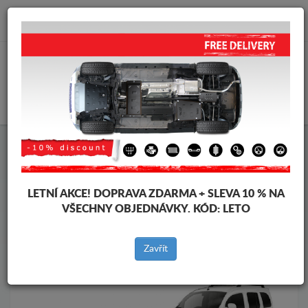
info@krytpodmotor.com
KOŠÍK
Kryt pod motor Renault
Kryt pod motor Renault Kangoo
Značky vozidel
Značky
vozidel
LETNÍ AKCE!
DOPRAVA ZDARMA + SLEVA 10 % NA
VŠECHNY OBJEDNÁVKY. KÓD:
LETO
Zpět na produkty
Zavřít