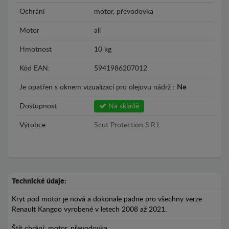
Ochrání
motor, převodovka
Motor
all
Hmotnost
10 kg
Kód EAN:
5941986207012
Je opatřen s oknem vizualizací pro olejovu nádrž :
Ne
Dostupnost
Na skladě
Výrobce
Scut Protection S.R.L
Technické údaje:
Kryt pod motor je nová a dokonale padne pro všechny verze
Renault Kangoo vyrobené v letech 2008 až 2021.
Štít chrání: motor, převodovka