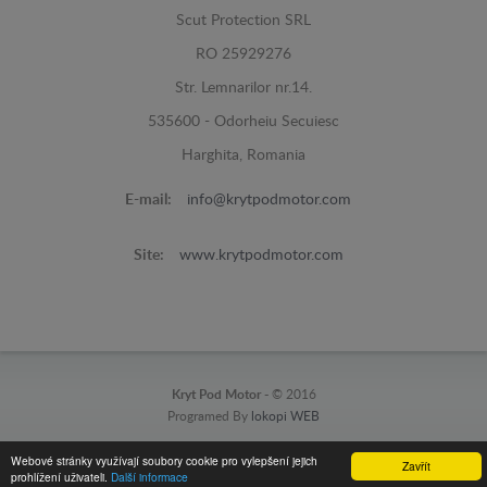
Scut Protection SRL
RO 25929276
Str. Lemnarilor nr.14.
535600 - Odorheiu Secuiesc
Harghita, Romania
E-mail:
info@krytpodmotor.com
Site:
www.krytpodmotor.com
Kryt Pod Motor -
© 2016
Programed By
lokopi WEB
Webové stránky využívají soubory cookie pro vylepšení jejich
Zavřít
prohlížení uživateli.
Další informace