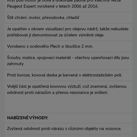
Kryt pod motor je nová a dokonale padne pro všechny verze
Peugeot Expert vyrobené v letech 2006 až 2016.
Štít chrání: motor, převodovka, chladič
Je opatřen s oknem vizualizací pro olejovu nádrž, takže nebudete
potřebovat jí demontoovat za účelem výměnit oleje.
Vyrobeno z ocelového Plech o tloušťce 2 mm.
Šrouby, matice, spojovací materiál - všechny upevňovací díly jsou
zahrnuty.
Proti koroze, kovová deska je barvená v elektrostatickém poli.
Vnější část je opatřená kovovou výztuží, což znamená, zvýšenou
odolnost proti nárazům a přenos rezonance je snížení.
NABÍZENÉ VÝHODY:
Zvýšená odolnost proti nárazu s různými objekty na vozovce.