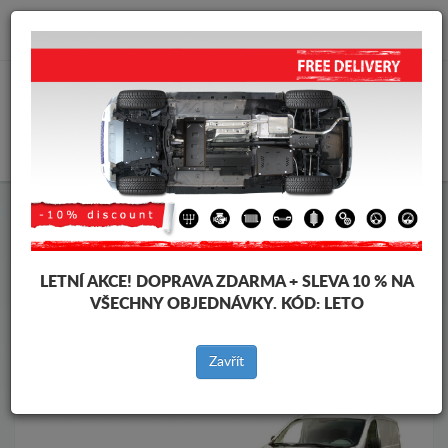
info@krytpodmotor.com
KOŠÍK
Kryt pod motor Peugeot
Kryt pod motor Peugeot Expert
Značky vozidel
Značky
vozidel
LETNÍ AKCE!
DOPRAVA ZDARMA + SLEVA 10 % NA
VŠECHNY OBJEDNÁVKY. KÓD:
LETO
Zpět na produkty
Zavřít