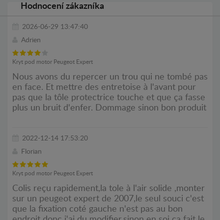
Hodnocení zákazníka
2026-06-29 13:47:40
Adrien
Kryt pod motor Peugeot Expert
Nous avons du repercer un trou qui ne tombé pas
en face. Et mettre des entretoise à l'avant pour
pas que la tôle protectrice touche et que ça fasse
plus un bruit d'enfer. Dommage sinon bon produit
2022-12-14 17:53:20
Florian
Kryt pod motor Peugeot Expert
Colis reçu rapidement,la tole à l'air solide ,monter
sur un peugeot expert de 2007,le seul souci c'est
que la fixation coté gauche n'est pas au bon
endroit donc j'ai du modifier,sinon en soi ca fait le