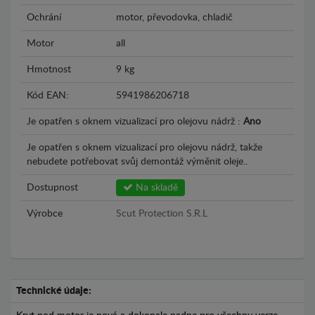
Ochrání
motor, převodovka, chladič
Motor
all
Hmotnost
9 kg
Kód EAN:
5941986206718
Je opatřen s oknem vizualizací pro olejovu nádrž :
Ano
Je opatřen s oknem vizualizací pro olejovu nádrž, takže
nebudete potřebovat svůj demontáž výměnit oleje..
Dostupnost
Na skladě
Výrobce
Scut Protection S.R.L
Technické údaje: