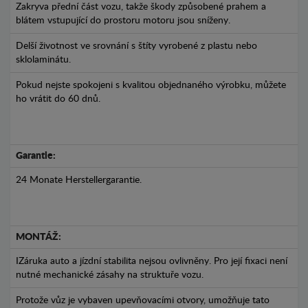
Zakryva přední část vozu, takže škody způsobené prahem a
blátem vstupující do prostoru motoru jsou sníženy.
Delší životnost ve srovnání s štíty vyrobené z plastu nebo
sklolaminátu.
Pokud nejste spokojeni s kvalitou objednaného výrobku, můžete
ho vrátit do 60 dnů.
Garantie:
24 Monate Herstellergarantie.
MONTÁŽ:
IZáruka auto a jízdní stabilita nejsou ovlivněny. Pro její fixaci není
nutné mechanické zásahy na struktuře vozu.
Protože vůz je vybaven upevňovacími otvory, umožňuje tato