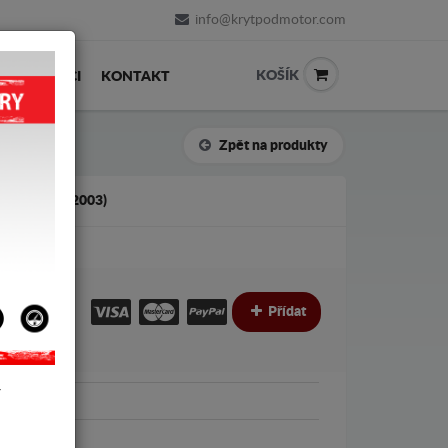
info@krytpodmotor.com
KOŠÍK
PRODEJCI
KONTAKT
Zpět na produkty
06 (1995-2003)
€
€
Přídat
Y
 806