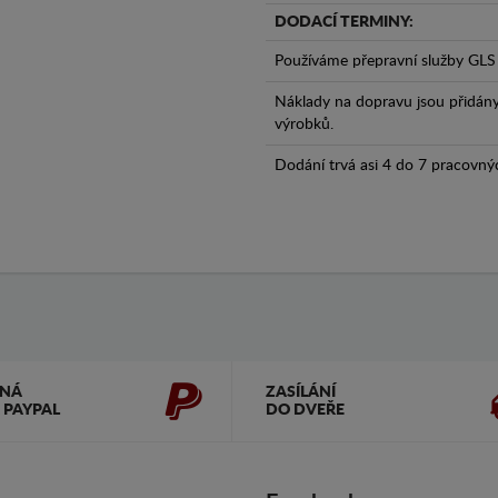
DODACÍ TERMINY:
Používáme přepravní služby GLS 
Náklady na dopravu jsou přidán
výrobků.
Dodání trvá asi 4 do 7 pracovný
ČNÁ
ZASÍLÁNÍ
 PAYPAL
DO DVEŘE