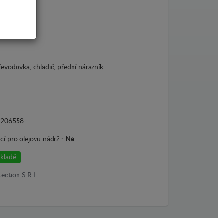
2003
řevodovka, chladič, přední nárazník
6206558
cí pro olejovu nádrž :
Ne
kladě
tection S.R.L