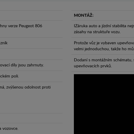
MONTÁŽ:
chny verze Peugeot 806
IZáruka auto a jízdní stabilita ne
zásahy na struktuře vozu.
azník
Protože vůz je vybaven upevňova
velmi jednoduchou, takže ho může
Dodaní s montážním schématu, s
vací díly jsou zahrnuty.
upevňovacích prvků.
ickém poli.
ná, zvýšenou odolnost proti
a vozovce.