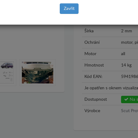
Rok výroby
1995 - 
Zavřít
Materiál
Plech
Šírka
2 mm
Ochrání
motor, p
Motor
all
Hmotnost
14 kg
Kód EAN:
594198
Je opatřen s oknem vizualiza
Dostupnost
Na s
Výrobce
Scut Pro