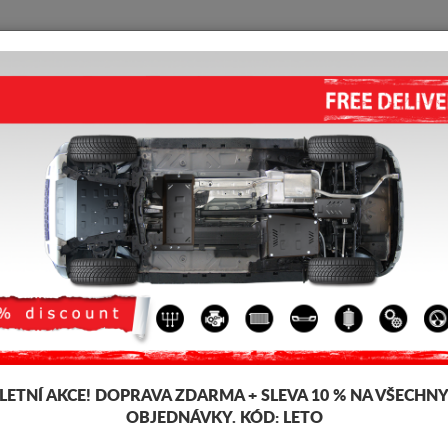
KRYT POD MOTOR
HOME
DOPRAVA
FEEDBACK
 806
KRYT POD MOTOR PEUGEOT 8
Kód výrobku: 30.029
177 
170
LETNÍ AKCE!
DOPRAVA ZDARMA + SLEVA 10 % NA VŠECHN
Značka
Peugeot
OBJEDNÁVKY. KÓD:
LETO
Model
Peugeot