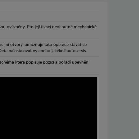
jsou ovlivněny. Pro její fixaci není nutné mechanické
cími otvory, umožňuje tato operace stávát se
te nainstalovat vy anebo jakékoli autoservis.
chéma která popisuje pozici a pořadí upevnění