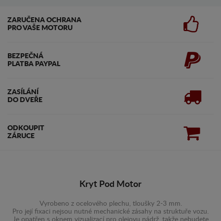
ZARUČENA OCHRANA
PRO VAŠE MOTORU
BEZPEČNÁ
PLATBA PAYPAL
ZASÍLÁNÍ
DO DVEŘE
ODKOUPIT
ZÁRUCE
Kryt Pod Motor
Vyrobeno z ocelového plechu, tloušky 2-3 mm.
Pro její fixaci nejsou nutné mechanické zásahy na struktuře vozu.
Je opatřen s oknem vizualizací pro olejovu nádrž, takže nebudete