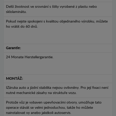
Delší životnost ve srovnání s štíty vyrobené z plastu nebo
sklolaminátu.
Pokud nejste spokojeni s kvalitou objednaného výrobku, můžete
ho vrátit do 60 dnů.
Garantie:
24 Monate Herstellergarantie.
MONTÁŽ:
IZáruka auto a jízdní stabilita nejsou ovlivněny. Pro její fixaci není
nutné mechanické zásahy na struktuře vozu.
Protože vůz je vybaven upevňovacími otvory, umožňuje tato
operace stávát se velmi jednoduchou, takže ho můžete
nainstalovat vy anebo jakékoli autoservis.