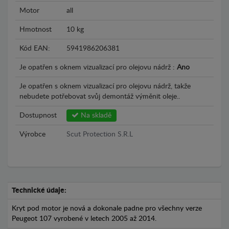
Motor
all
Hmotnost
10 kg
Kód EAN:
5941986206381
Je opatřen s oknem vizualizací pro olejovu nádrž :
Ano
Je opatřen s oknem vizualizací pro olejovu nádrž, takže
nebudete potřebovat svůj demontáž výměnit oleje..
Dostupnost
Na skladě
Výrobce
Scut Protection S.R.L
Technické údaje:
Kryt pod motor je nová a dokonale padne pro všechny verze
Peugeot 107 vyrobené v letech 2005 až 2014.