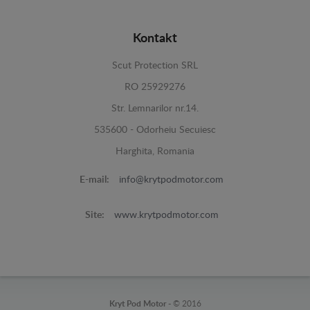
Kontakt
Scut Protection SRL
RO 25929276
Str. Lemnarilor nr.14.
535600 - Odorheiu Secuiesc
Harghita, Romania
E-mail:
info@krytpodmotor.com
Site:
www.krytpodmotor.com
Kryt Pod Motor -
© 2016