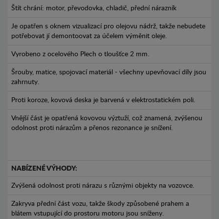
Štít chrání: motor, převodovka, chladič, přední nárazník
Je opatřen s oknem vizualizací pro olejovu nádrž, takže nebudete
potřebovat jí demontoovat za účelem výměnit oleje.
Vyrobeno z ocelového Plech o tloušťce 2 mm.
Šrouby, matice, spojovací materiál - všechny upevňovací díly jsou
zahrnuty.
Proti koroze, kovová deska je barvená v elektrostatickém poli.
Vnější část je opatřená kovovou výztuží, což znamená, zvýšenou
odolnost proti nárazům a přenos rezonance je snížení.
NABÍZENÉ VÝHODY:
Zvýšená odolnost proti nárazu s různými objekty na vozovce.
Zakryva přední část vozu, takže škody způsobené prahem a
blátem vstupující do prostoru motoru jsou sníženy.