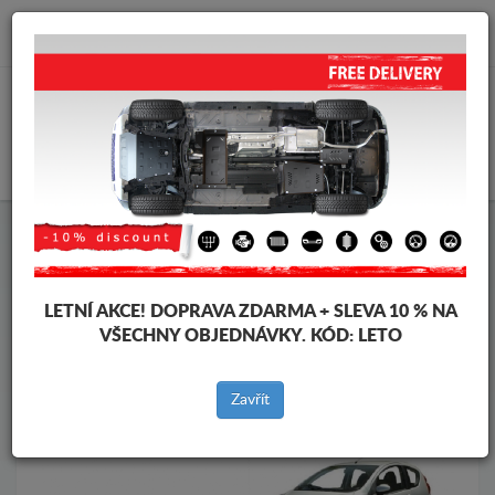
info@krytpodmotor.com
KOŠÍK
Kryt pod motor Peugeot
Kryt pod motor Peugeot 107
Značky vozidel
Značky
vozidel
LETNÍ AKCE!
DOPRAVA ZDARMA + SLEVA 10 % NA
VŠECHNY OBJEDNÁVKY. KÓD:
LETO
Zpět na produkty
Zavřít