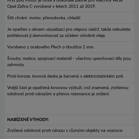
Kryt pod motor je nová a dokonale padne pro všechny verze
Opel Zafira C vyrobené v letech 2011 až 2019.
Štít chrání: motor, převodovka, chladič
Je opatřen s oknem vizualizací pro olejovu nádrž, takže nebudete
potřebovat jí demontoovat za účelem výměnit oleje.
Vyrobeno z ocelového Plech o tloušťce 2 mm.
Šrouby, matice, spojovací materiál - všechny upevňovací díly jsou
zahrnuty.
Proti koroze, kovová deska je barvená v elektrostatickém poli.
Vnější část je opatřená kovovou výztuží, což znamená, zvýšenou
odolnost proti nárazům a přenos rezonance je snížení.
NABÍZENÉ VÝHODY:
Zvýšená odolnost proti nárazu s různými objekty na vozovce.