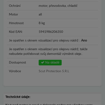
Ochrání
motor, převodovka, chladič
Motor
all
Hmotnost
8 kg
Kód EAN:
5941986206350
Je opatřen s oknem vizualizací pro olejovu nádrž :
Ano
Je opatřen s oknem vizualizací pro olejovu nádrž, takže
nebudete potřebovat svůj demontáž výměnit oleje..
Dostupnost
Na skladě
Výrobce
Scut Protection S.R.L
Technické údaje: