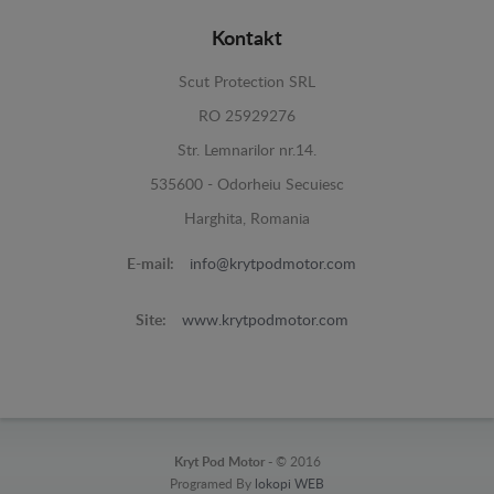
Kontakt
Scut Protection SRL
RO 25929276
Str. Lemnarilor nr.14.
535600 - Odorheiu Secuiesc
Harghita, Romania
E-mail:
info@krytpodmotor.com
Site:
www.krytpodmotor.com
Kryt Pod Motor -
© 2016
Programed By
lokopi WEB