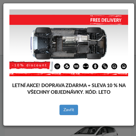
info@krytpodmotor.com
KOŠÍK
Kryt pod motor Opel
Kryt pod motor Opel Zafira
Značky vozidel
Značky
vozidel
LETNÍ AKCE!
DOPRAVA ZDARMA + SLEVA 10 % NA
VŠECHNY OBJEDNÁVKY. KÓD:
LETO
Zpět na produkty
Zavřít