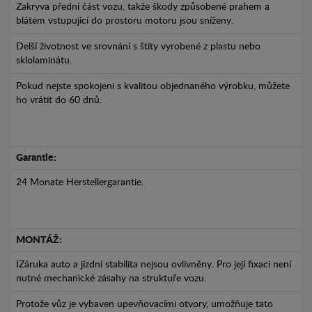
Zakryva přední část vozu, takže škody způsobené prahem a
blátem vstupující do prostoru motoru jsou sníženy.
Delší životnost ve srovnání s štíty vyrobené z plastu nebo
sklolaminátu.
Pokud nejste spokojeni s kvalitou objednaného výrobku, můžete
ho vrátit do 60 dnů.
Garantie:
24 Monate Herstellergarantie.
MONTÁŽ:
IZáruka auto a jízdní stabilita nejsou ovlivněny. Pro její fixaci není
nutné mechanické zásahy na struktuře vozu.
Protože vůz je vybaven upevňovacími otvory, umožňuje tato