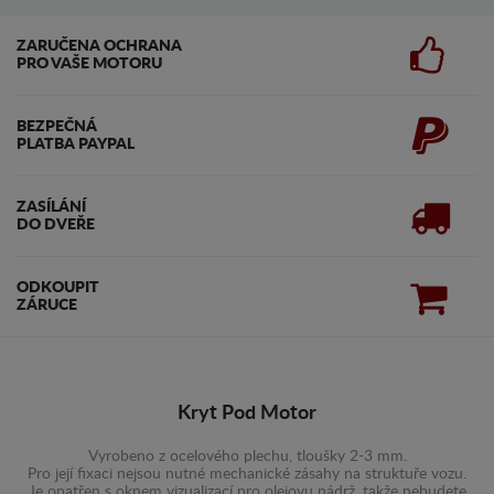
ZARUČENA OCHRANA
PRO VAŠE MOTORU
BEZPEČNÁ
PLATBA PAYPAL
ZASÍLÁNÍ
DO DVEŘE
ODKOUPIT
ZÁRUCE
Kryt Pod Motor
Vyrobeno z ocelového plechu, tloušky 2-3 mm.
Pro její fixaci nejsou nutné mechanické zásahy na struktuře vozu.
Je opatřen s oknem vizualizací pro olejovu nádrž, takže nebudete