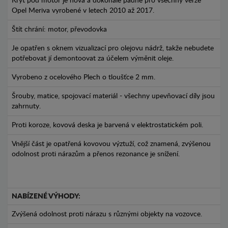
Kryt pod motor je nová a dokonale padne pro všechny verze
Opel Meriva vyrobené v letech 2010 až 2017.
Štít chrání: motor, převodovka
Je opatřen s oknem vizualizací pro olejovu nádrž, takže nebudete
potřebovat jí demontoovat za účelem výměnit oleje.
Vyrobeno z ocelového Plech o tloušťce 2 mm.
Šrouby, matice, spojovací materiál - všechny upevňovací díly jsou
zahrnuty.
Proti koroze, kovová deska je barvená v elektrostatickém poli.
Vnější část je opatřená kovovou výztuží, což znamená, zvýšenou
odolnost proti nárazům a přenos rezonance je snížení.
NABÍZENÉ VÝHODY:
Zvýšená odolnost proti nárazu s různými objekty na vozovce.