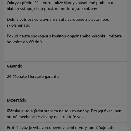
Zakryva přední část vozu, takže škody způsobené prahem a
blátem vstupující do prostoru motoru jsou sníženy.
Delší životnost ve srovnání s štíty vyrobené z plastu nebo
sklolaminátu.
Pokud nejste spokojeni s kvalitou objednaného výrobku, můžete
ho vrátit do 60 dnů.
Garantie:
24 Monate Herstellergarantie.
MONTÁŽ:
IZáruka auto a jízdní stabilita nejsou ovlivněny. Pro její fixaci není
nutné mechanické zásahy na struktuře vozu.
Protože vůz je vybaven upevňovacími otvory, umožňuje tato