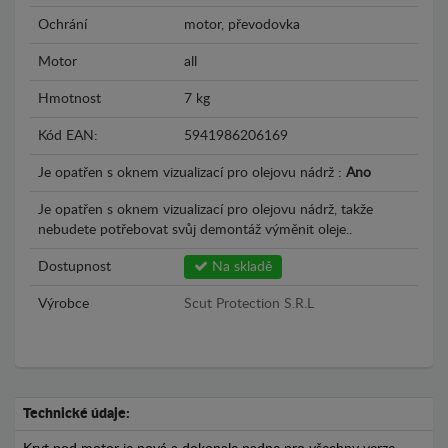
Ochrání
motor, převodovka
Motor
all
Hmotnost
7 kg
Kód EAN:
5941986206169
Je opatřen s oknem vizualizací pro olejovu nádrž :
Ano
Je opatřen s oknem vizualizací pro olejovu nádrž, takže
nebudete potřebovat svůj demontáž výměnit oleje..
Dostupnost
Na skladě
Výrobce
Scut Protection S.R.L
Technické údaje: