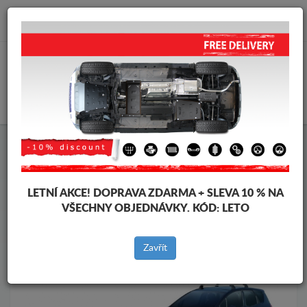
info@krytpodmotor.com
KOŠÍK
Kryt pod motor Opel
Kryt pod motor Opel Meriva
Značky vozidel
Značky
vozidel
LETNÍ AKCE!
DOPRAVA ZDARMA + SLEVA 10 % NA
VŠECHNY OBJEDNÁVKY. KÓD:
LETO
Zpět na produkty
Zavřít