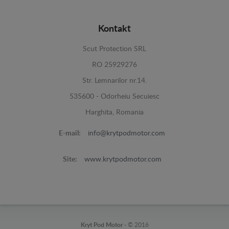
Kontakt
Scut Protection SRL
RO 25929276
Str. Lemnarilor nr.14.
535600 - Odorheiu Secuiesc
Harghita, Romania
E-mail:
info@krytpodmotor.com
Site:
www.krytpodmotor.com
Kryt Pod Motor -
© 2016