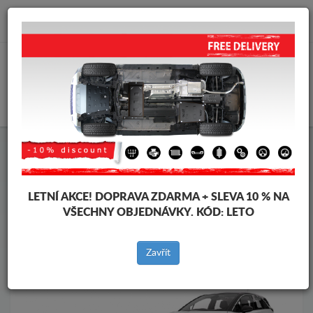
info@krytpodmotor.com
KOŠÍK
Kryt pod motor Opel
Kryt pod motor Opel Crossland X
Značky vozidel
Značky
vozidel
LETNÍ AKCE!
DOPRAVA ZDARMA + SLEVA 10 % NA
VŠECHNY OBJEDNÁVKY. KÓD:
LETO
Zpět na produkty
Zavřít