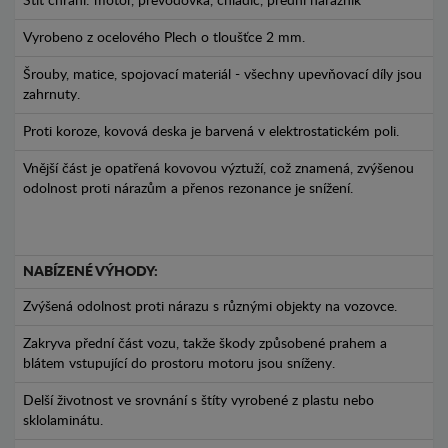
Štít chrání: motor, převodovka, chladič, přední nárazník
Vyrobeno z ocelového Plech o tloušťce 2 mm.
Šrouby, matice, spojovací materiál - všechny upevňovací díly jsou
zahrnuty.
Proti koroze, kovová deska je barvená v elektrostatickém poli.
Vnější část je opatřená kovovou výztuží, což znamená, zvýšenou
odolnost proti nárazům a přenos rezonance je snížení.
NABÍZENÉ VÝHODY:
Zvýšená odolnost proti nárazu s různými objekty na vozovce.
Zakryva přední část vozu, takže škody způsobené prahem a
blátem vstupující do prostoru motoru jsou sníženy.
Delší životnost ve srovnání s štíty vyrobené z plastu nebo
sklolaminátu.