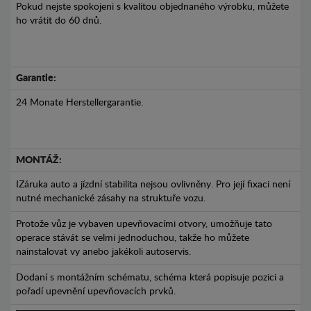
Pokud nejste spokojeni s kvalitou objednaného výrobku, můžete
ho vrátit do 60 dnů.
Garantie:
24 Monate Herstellergarantie.
MONTÁŽ:
IZáruka auto a jízdní stabilita nejsou ovlivněny. Pro její fixaci není
nutné mechanické zásahy na struktuře vozu.
Protože vůz je vybaven upevňovacími otvory, umožňuje tato
operace stávát se velmi jednoduchou, takže ho můžete
nainstalovat vy anebo jakékoli autoservis.
Dodaní s montážním schématu, schéma která popisuje pozici a
pořadí upevnění upevňovacích prvků.