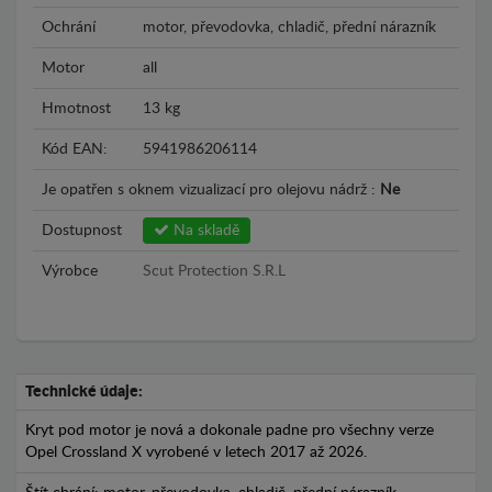
Ochrání
motor, převodovka, chladič, přední nárazník
Motor
all
Hmotnost
13 kg
Kód EAN:
5941986206114
Je opatřen s oknem vizualizací pro olejovu nádrž :
Ne
Dostupnost
Na skladě
Výrobce
Scut Protection S.R.L
Technické údaje:
Kryt pod motor je nová a dokonale padne pro všechny verze
Opel Crossland X vyrobené v letech 2017 až 2026.