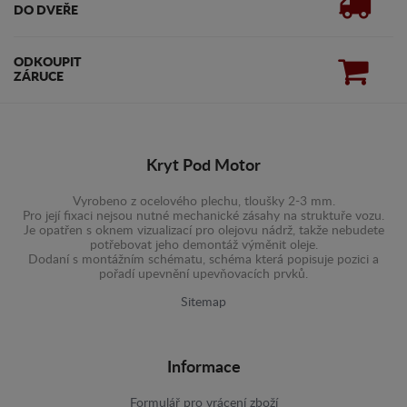
DO DVEŘE
ODKOUPIT
ZÁRUCE
Kryt Pod Motor
Vyrobeno z ocelového plechu, tloušky 2-3 mm.
Pro její fixaci nejsou nutné mechanické zásahy na struktuře vozu.
Je opatřen s oknem vizualizací pro olejovu nádrž, takže nebudete
potřebovat jeho demontáž výměnit oleje.
Dodaní s montážním schématu, schéma která popisuje pozici a
pořadí upevnění upevňovacích prvků.
Sitemap
Informace
Formulář pro vrácení zboží