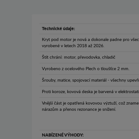
Technické údaje:
Kryt pod motor je nová a dokonale padne pro vš
vyrobené v letech 2018 až 2026.
Štít chrání: motor, převodovka, chladič
Vyrobeno z ocelového Plech o tloušťce 2 mm.
Šrouby, matice, spojovací materiál - všechny upevňo
Proti koroze, kovová deska je barvená v elektrostat
Vnější část je opatřená kovovou výztuží, což zname
nárazům a přenos rezonance je snížení.
NABÍZENÉ VÝHODY: