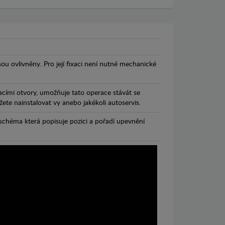
jsou ovlivněny. Pro její fixaci není nutné mechanické
cími otvory, umožňuje tato operace stávát se
te nainstalovat vy anebo jakékoli autoservis.
chéma která popisuje pozici a pořadí upevnění