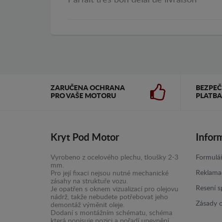
Parfait très bon délai de livraison
ZARUČENA OCHRANA
BEZPE
PRO VAŠE MOTORU
PLATBA
Kryt Pod Motor
Infor
Vyrobeno z ocelového plechu, tloušky 2-3
Formulář
mm.
Reklama
Pro její fixaci nejsou nutné mechanické
zásahy na struktuře vozu.
Resení s
Je opatřen s oknem vizualizací pro olejovu
nádrž, takže nebudete potřebovat jeho
Zásady 
demontáž výměnit oleje.
Dodaní s montážním schématu, schéma
která popisuje pozici a pořadí upevnění