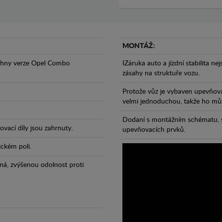
MONTÁŽ:
echny verze Opel Combo
IZáruka auto a jízdní stabilita ne
zásahy na struktuře vozu.
Protože vůz je vybaven upevňova
velmi jednoduchou, takže ho může
Dodaní s montážním schématu, s
vací díly jsou zahrnuty.
upevňovacích prvků.
ickém poli.
ná, zvýšenou odolnost proti