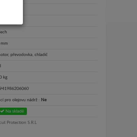
pel Combo
018 - 2026
lech
 mm
otor, převodovka, chladič
l
0 kg
941986206060
cí pro olejovu nádrž :
Ne
Na skladě
cut Protection S.R.L