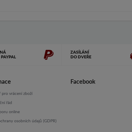
ČNÁ
ZASÍLÁNÍ
 PAYPAL
DO DVEŘE
mace
Facebook
 pro vrácení zboží
ční řád
poru online
ochrany osobních údajů (GDPR)