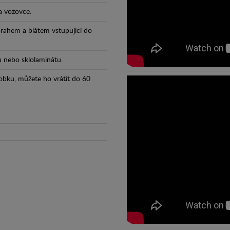
a vozovce.
prahem a blátem vstupující do
tu nebo sklolaminátu.
obku, můžete ho vrátit do 60