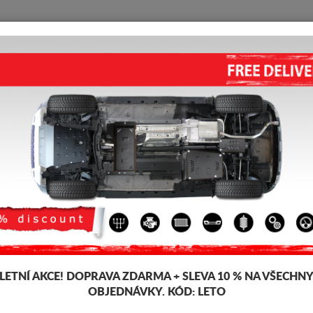
KRYT POD MOTOR
HOME
DOPRAVA
FEEDBACK
KRYT POD MOTOR OPEL COMB
5.00
out of
5
stars based on
Kód výrobku: 17.130
195 
188
LETNÍ AKCE!
DOPRAVA ZDARMA + SLEVA 10 % NA VŠECHN
OBJEDNÁVKY. KÓD:
LETO
Značka
O