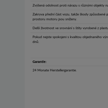
Zvýšená odolnost proti nárazu s různými objekty n
Zakryva přední část vozu, takže škody způsobené 
prostoru motoru jsou sníženy.
Delší životnost ve srovnání s štíty vyrobené z plas
Pokud nejste spokojeni s kvalitou objednaného výr
dnů.
Garantie:
24 Monate Herstellergarantie.