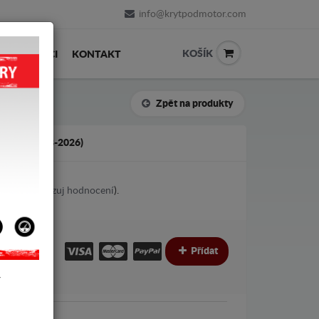
info@krytpodmotor.com
KOŠÍK
PRODEJCI
KONTAKT
Zpět na produkty
O E (2018-2026)
1
votes (
Ukazuj hodnocení
).
€
€
Přídat
Y
pel