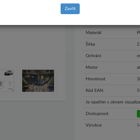
Zavřít
Model
O
Rok výroby
2
Materiál
P
Šírka
2
Ochrání
m
Motor
al
Hmotnost
1
Kód EAN:
5
Je opatřen s oknem vizualiza
Dostupnost
Výrobce
S