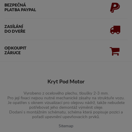
BEZPEČNÁ
PLATBA PAYPAL
ZASÍLÁNÍ
DO DVEŘE
ODKOUPIT
ZÁRUCE
Kryt Pod Motor
Vyrobeno z ocelového plechu, tloušky 2-3 mm.
Pro její fixaci nejsou nutné mechanické zásahy na struktuře vozu.
Je opatřen s oknem vizualizací pro olejovu nádrž, takže nebudete
potřebovat jeho demontáž výměnit oleje.
Dodaní s montážním schématu, schéma která popisuje pozici a
pořadí upevnění upevňovacích prvků.
Sitemap