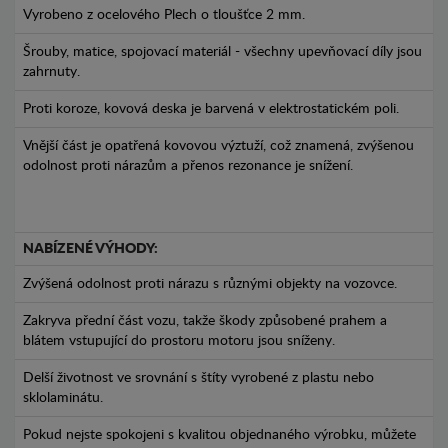
Vyrobeno z ocelového Plech o tloušťce 2 mm.
Šrouby, matice, spojovací materiál - všechny upevňovací díly jsou
zahrnuty.
Proti koroze, kovová deska je barvená v elektrostatickém poli.
Vnější část je opatřená kovovou výztuží, což znamená, zvýšenou
odolnost proti nárazům a přenos rezonance je snížení.
NABÍZENÉ VÝHODY:
Zvýšená odolnost proti nárazu s různými objekty na vozovce.
Zakryva přední část vozu, takže škody způsobené prahem a
blátem vstupující do prostoru motoru jsou sníženy.
Delší životnost ve srovnání s štíty vyrobené z plastu nebo
sklolaminátu.
Pokud nejste spokojeni s kvalitou objednaného výrobku, můžete