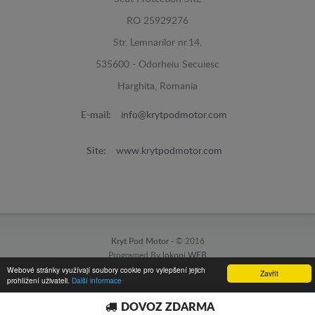
RO 25929276
Str. Lemnarilor nr.14.
535600 - Odorheiu Secuiesc
Harghita, Romania
E-mail:
info@krytpodmotor.com
Site:
www.krytpodmotor.com
Kryt Pod Motor -
© 2016
Programed By
lokopi WEB
Webové stránky využívají soubory cookie pro vylepšení jejich
Zavřít
prohlížení uživateli.
Další informace
DOVOZ ZDARMA