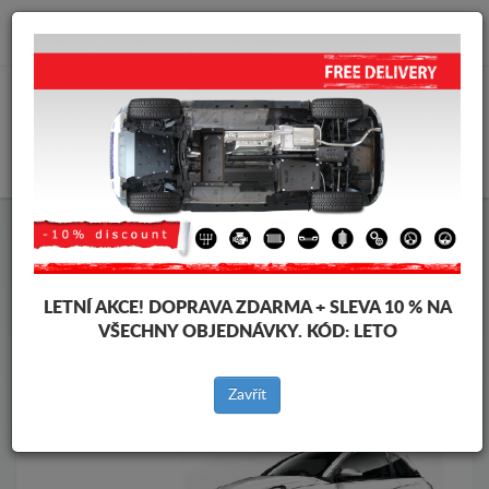
info@krytpodmotor.com
KOŠÍK
Kryt pod motor Opel
Kryt pod motor Opel Adam
Značky vozidel
Značky
vozidel
LETNÍ AKCE!
DOPRAVA ZDARMA + SLEVA 10 % NA
VŠECHNY OBJEDNÁVKY. KÓD:
LETO
Zpět na produkty
Zavřít