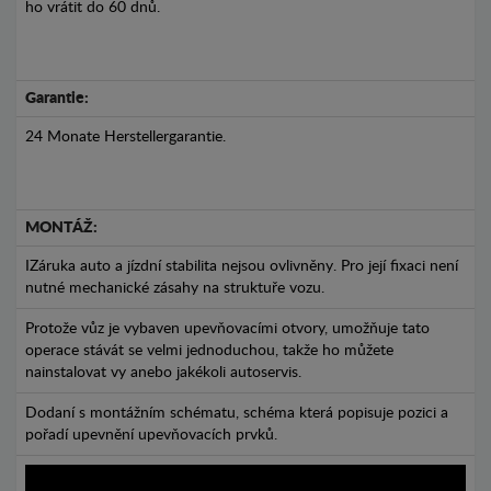
ho vrátit do 60 dnů.
Garantie:
24 Monate Herstellergarantie.
MONTÁŽ:
IZáruka auto a jízdní stabilita nejsou ovlivněny. Pro její fixaci není
nutné mechanické zásahy na struktuře vozu.
Protože vůz je vybaven upevňovacími otvory, umožňuje tato
operace stávát se velmi jednoduchou, takže ho můžete
nainstalovat vy anebo jakékoli autoservis.
Dodaní s montážním schématu, schéma která popisuje pozici a
pořadí upevnění upevňovacích prvků.