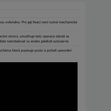
jsou ovlivněny. Pro její fixaci není nutné mechanické
cími otvory, umožňuje tato operace stávát se
te nainstalovat vy anebo jakékoli autoservis.
chéma která popisuje pozici a pořadí upevnění