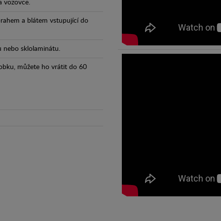
a vozovce.
prahem a blátem vstupující do
tu nebo sklolaminátu.
obku, můžete ho vrátit do 60