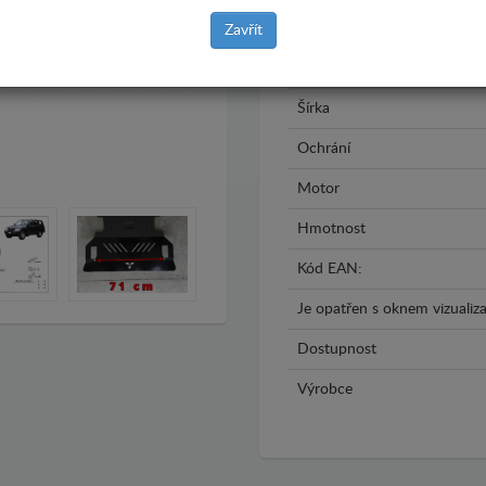
Rok výroby
Zavřít
Materiál
Šírka
Ochrání
Motor
Hmotnost
Kód EAN:
Je opatřen s oknem vizualiza
Dostupnost
Výrobce