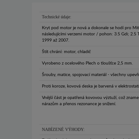
Technické údaje:
Kryt pod motor je nová a dokonale se hodí pro Mits
následujícími verzemi motor / pohon: 3.5 Gdi; 2.5 T
1999 až 2007.
Štít chrání: motor, chladič
Vyrobeno z ocelového Plech o tloušťce 2,5 mm.
Šrouby, matice, spojovací materiál - všechny upevňo
Proti koroze, kovová deska je barvená v elektrostat
Vnější část je opatřená kovovou výztuží, což zname
nárazům a přenos rezonance je snížení.
NABÍZENÉ VÝHODY: