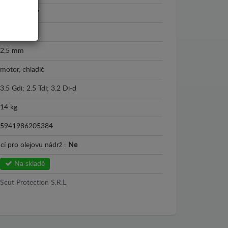
1999 - 2007
Plech
2,5 mm
motor, chladič
3.5 Gdi; 2.5 Tdi; 3.2 Di-d
14 kg
5941986205384
cí pro olejovu nádrž :
Ne
Na skladě
Scut Protection S.R.L