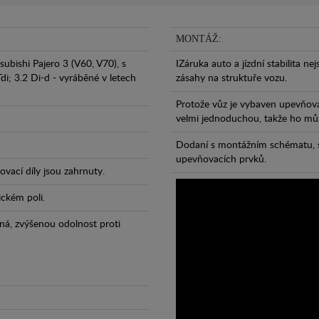
MONTÁŽ:
ubishi Pajero 3 (V60, V70), s
IZáruka auto a jízdní stabilita ne
di; 3.2 Di-d - vyráběné v letech
zásahy na struktuře vozu.
Protože vůz je vybaven upevňova
velmi jednoduchou, takže ho může
Dodaní s montážním schématu, s
upevňovacích prvků.
vací díly jsou zahrnuty.
ickém poli.
ná, zvýšenou odolnost proti