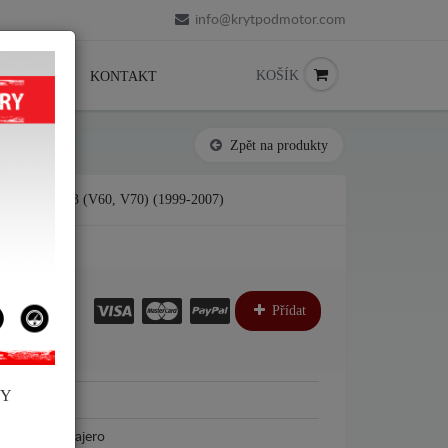
info@krytpodmotor.com
KOŠÍK
PRODEJCI
KONTAKT
Zpět na produkty
PAJERO 3 (V60, V70) (1999-2007)
€
€
Přídat
NY
Mitsubishi
Mitsubishi Pajero