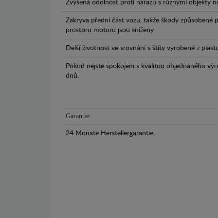
Zvýšená odolnost proti nárazu s různými objekty n
Zakryva přední část vozu, takže škody způsobené 
prostoru motoru jsou sníženy.
Delší životnost ve srovnání s štíty vyrobené z plas
Pokud nejste spokojeni s kvalitou objednaného výr
dnů.
Garantie:
24 Monate Herstellergarantie.