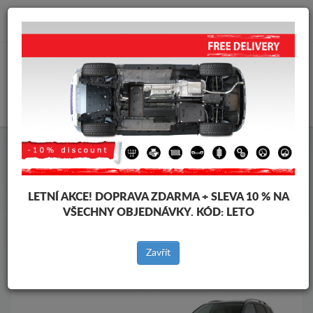
info@krytpodmotor.com
KOŠÍK
Kryt pod motor Mitsubishi
Kryt pod motor Mitsubishi Outlander
Značky vozidel
Značky
LETNÍ AKCE!
DOPRAVA ZDARMA + SLEVA 10 % NA
vozidel
VŠECHNY OBJEDNÁVKY. KÓD:
LETO
Zavřít
Zpět na produkty