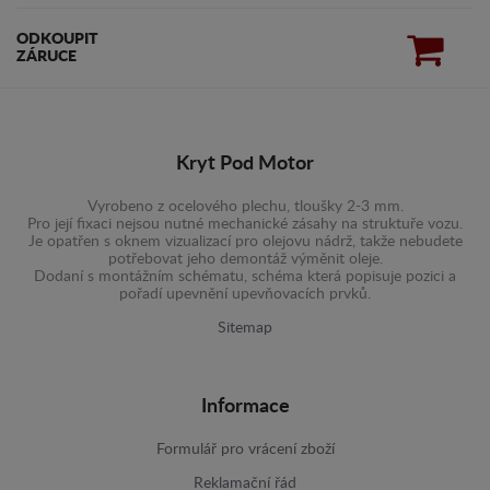
ODKOUPIT
ZÁRUCE
Kryt Pod Motor
Vyrobeno z ocelového plechu, tloušky 2-3 mm.
Pro její fixaci nejsou nutné mechanické zásahy na struktuře vozu.
Je opatřen s oknem vizualizací pro olejovu nádrž, takže nebudete
potřebovat jeho demontáž výměnit oleje.
Dodaní s montážním schématu, schéma která popisuje pozici a
pořadí upevnění upevňovacích prvků.
Sitemap
Informace
Formulář pro vrácení zboží
Reklamační řád