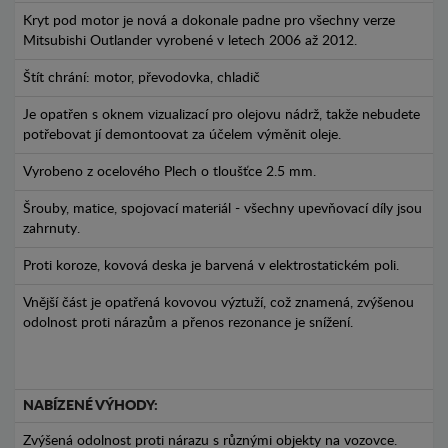
Kryt pod motor je nová a dokonale padne pro všechny verze
Mitsubishi Outlander vyrobené v letech 2006 až 2012.
Štít chrání: motor, převodovka, chladič
Je opatřen s oknem vizualizací pro olejovu nádrž, takže nebudete
potřebovat jí demontoovat za účelem výměnit oleje.
Vyrobeno z ocelového Plech o tloušťce 2.5 mm.
Šrouby, matice, spojovací materiál - všechny upevňovací díly jsou
zahrnuty.
Proti koroze, kovová deska je barvená v elektrostatickém poli.
Vnější část je opatřená kovovou výztuží, což znamená, zvýšenou
odolnost proti nárazům a přenos rezonance je snížení.
NABÍZENÉ VÝHODY:
Zvýšená odolnost proti nárazu s různými objekty na vozovce.