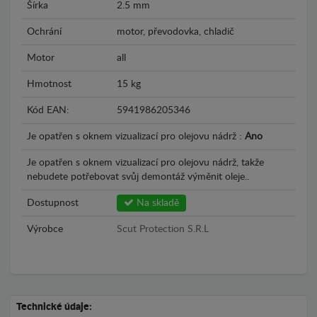
Šírka
2.5 mm
Ochrání
motor, převodovka, chladič
Motor
all
Hmotnost
15 kg
Kód EAN:
5941986205346
Je opatřen s oknem vizualizací pro olejovu nádrž :
Ano
Je opatřen s oknem vizualizací pro olejovu nádrž, takže
nebudete potřebovat svůj demontáž výměnit oleje..
Dostupnost
Na skladě
Výrobce
Scut Protection S.R.L
Technické údaje: