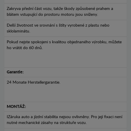
Zakryva přední část vozu, takže škody způsobené prahem a
blátem vstupující do prostoru motoru jsou sníženy.
Delší životnost ve srovnání s štíty vyrobené z plastu nebo
sklolaminátu.
Pokud nejste spokojeni s kvalitou objednaného výrobku, můžete
ho vrátit do 60 dnů.
Garantie:
24 Monate Herstellergarantie.
MONTÁŽ:
IZáruka auto a jízdní stabilita nejsou ovlivněny. Pro její fixaci není
nutné mechanické zásahy na struktuře vozu.