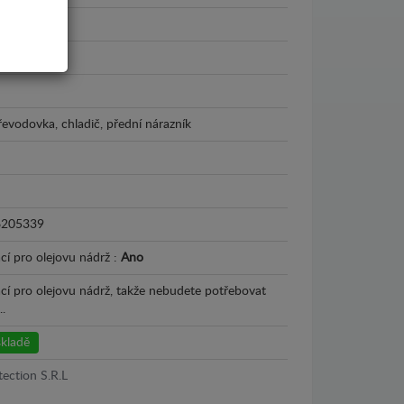
2006
řevodovka, chladič, přední nárazník
6205339
cí pro olejovu nádrž :
Ano
ací pro olejovu nádrž, takže nebudete potřebovat
.
kladě
tection S.R.L