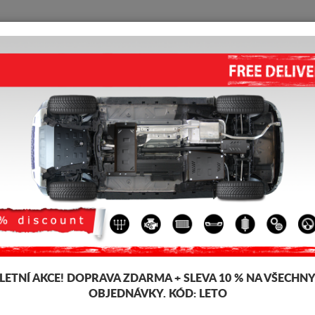
KRYT POD MOTOR
HOME
DOPRAVA
FEEDBACK
shi Outlander
KRYT POD MOTOR MITSUBISH
Kód výrobku: 15.092
209 
172
LETNÍ AKCE!
DOPRAVA ZDARMA + SLEVA 10 % NA VŠECHN
Značka
Mitsubis
OBJEDNÁVKY. KÓD:
LETO
Model
Mitsubis