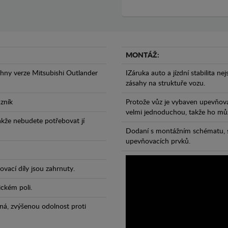
MONTÁŽ:
hny verze Mitsubishi Outlander
IZáruka auto a jízdní stabilita ne
zásahy na struktuře vozu.
azník
Protože vůz je vybaven upevňova
velmi jednoduchou, takže ho může
takže nebudete potřebovat jí
Dodaní s montážním schématu, s
upevňovacích prvků.
vací díly jsou zahrnuty.
ickém poli.
ná, zvýšenou odolnost proti