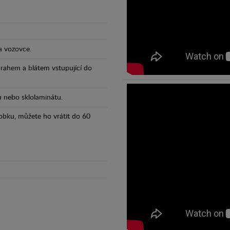
a vozovce.
prahem a blátem vstupující do
tu nebo sklolaminátu.
obku, můžete ho vrátit do 60