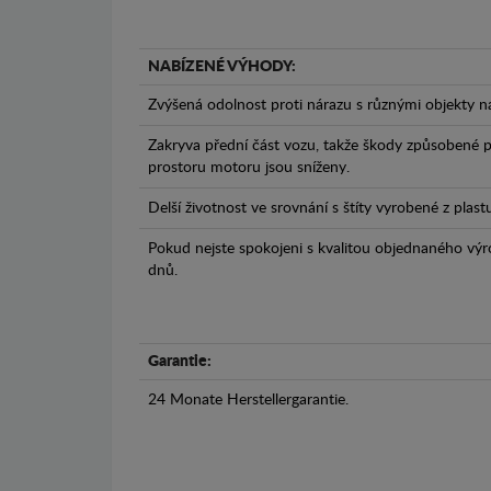
NABÍZENÉ VÝHODY:
Zvýšená odolnost proti nárazu s různými objekty n
Zakryva přední část vozu, takže škody způsobené 
prostoru motoru jsou sníženy.
Delší životnost ve srovnání s štíty vyrobené z plas
Pokud nejste spokojeni s kvalitou objednaného výr
dnů.
Garantie:
24 Monate Herstellergarantie.