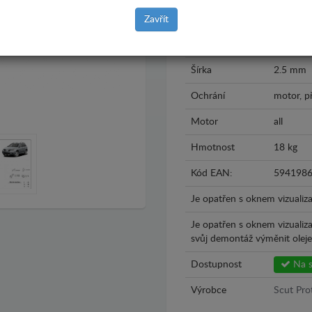
Rok výroby
2002 - 
Zavřít
Materiál
Plech
Šírka
2.5 mm
Ochrání
motor, p
Motor
all
Hmotnost
18 kg
Kód EAN:
594198
Je opatřen s oknem vizualiza
Je opatřen s oknem vizualiz
svůj demontáž výměnit oleje.
Dostupnost
Na s
Výrobce
Scut Pro