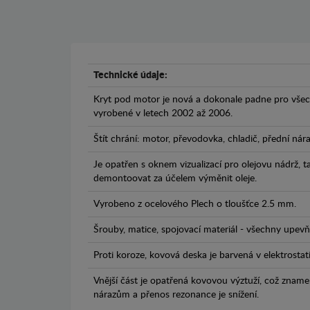
Technické údaje:
Kryt pod motor je nová a dokonale padne pro všec
vyrobené v letech 2002 až 2006.
Štít chrání: motor, převodovka, chladič, přední nár
Je opatřen s oknem vizualizací pro olejovu nádrž, 
demontoovat za účelem výměnit oleje.
Vyrobeno z ocelového Plech o tloušťce 2.5 mm.
Šrouby, matice, spojovací materiál - všechny upevňo
Proti koroze, kovová deska je barvená v elektrostat
Vnější část je opatřená kovovou výztuží, což zname
nárazům a přenos rezonance je snížení.