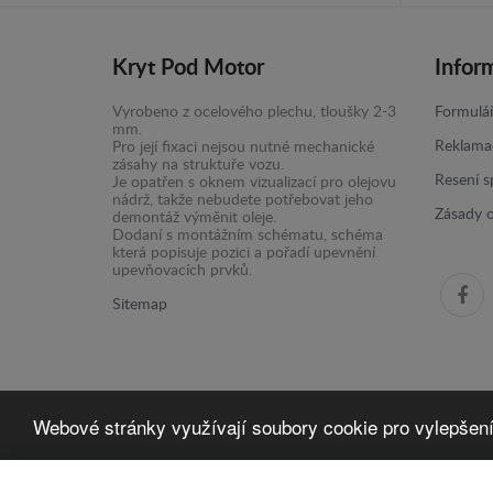
Kryt Pod Motor
Infor
Vyrobeno z ocelového plechu, tloušky 2-3
Formulář
mm.
Reklama
Pro její fixaci nejsou nutné mechanické
zásahy na struktuře vozu.
Resení s
Je opatřen s oknem vizualizací pro olejovu
nádrž, takže nebudete potřebovat jeho
Zásady 
demontáž výměnit oleje.
Dodaní s montážním schématu, schéma
která popisuje pozici a pořadí upevnění
upevňovacích prvků.
Sitemap
Webové stránky využívají soubory cookie pro vylepšení j
Kryt Pod Motor -
© 2016