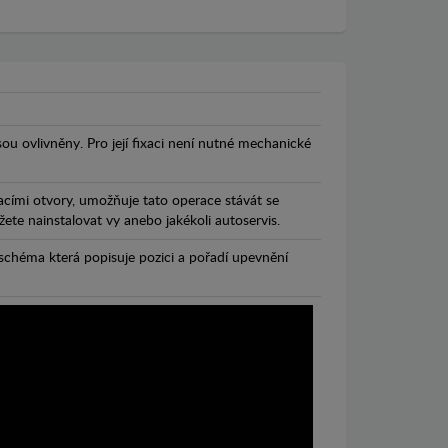
jsou ovlivněny. Pro její fixaci není nutné mechanické
cími otvory, umožňuje tato operace stávát se
te nainstalovat vy anebo jakékoli autoservis.
chéma která popisuje pozici a pořadí upevnění