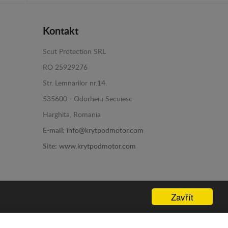
Kontakt
Scut Protection SRL
RO 25929276
Str. Lemnarilor nr.14.
535600 - Odorheiu Secuiesc
Harghita, Romania
E-mail:
info@krytpodmotor.com
Site:
www.krytpodmotor.com
Zavřít
Programed By
lokopi WEB