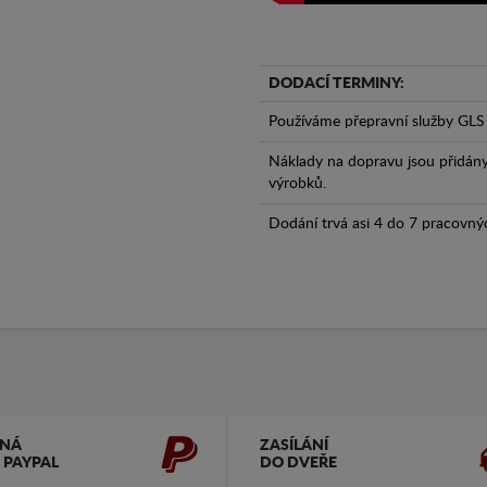
DODACÍ TERMINY:
Používáme přepravní služby GLS 
Náklady na dopravu jsou přidán
výrobků.
Dodání trvá asi 4 do 7 pracovný
ČNÁ
ZASÍLÁNÍ
 PAYPAL
DO DVEŘE