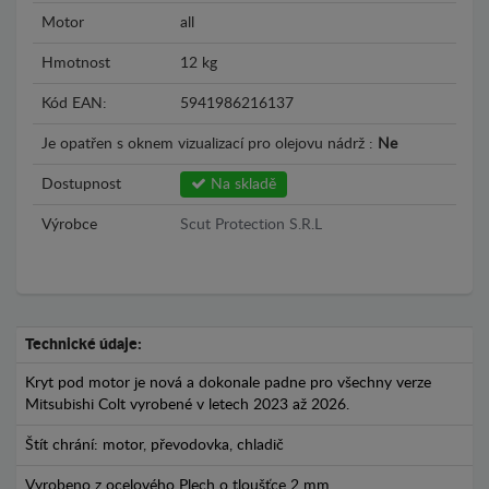
Motor
all
Hmotnost
12 kg
Kód EAN:
5941986216137
Je opatřen s oknem vizualizací pro olejovu nádrž :
Ne
Dostupnost
Na skladě
Výrobce
Scut Protection S.R.L
Technické údaje:
Kryt pod motor je nová a dokonale padne pro všechny verze
Mitsubishi Colt vyrobené v letech 2023 až 2026.
Štít chrání: motor, převodovka, chladič
Vyrobeno z ocelového Plech o tloušťce 2 mm.