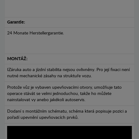
Garantie:
24 Monate Herstellergarantie.
MONTÁŽ:
IZáruka auto a jízdní stabilita nejsou ovlivněny. Pro její fixaci není
nutné mechanické zásahy na struktuře vozu.
Protože vůz je vybaven upevňovacími otvory, umožňuje tato
operace stávát se velmi jednoduchou, takže ho můžete
nainstalovat vy anebo jakékoli autoservis.
Dodaní s montážním schématu, schéma která popisuje pozici a
pořadí upevnění upevňovacích prvků.