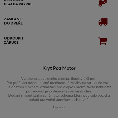
BEZPEČNÁ
PLATBA PAYPAL
ZASÍLÁNÍ
DO DVEŘE
ODKOUPIT
ZÁRUCE
Kryt Pod Motor
Vyrobeno z ocelového plechu, tloušky 2-3 mm.
Pro její fixaci nejsou nutné mechanické zásahy na struktuře vozu.
Je opatřen s oknem vizualizací pro olejovu nádrž, takže nebudete
potřebovat jeho demontáž výměnit oleje.
Dodaní s montážním schématu, schéma která popisuje pozici a
pořadí upevnění upevňovacích prvků.
Sitemap