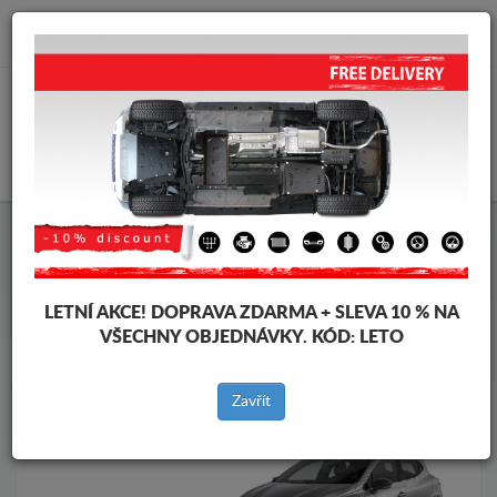
info@krytpodmotor.com
KOŠÍK
Kryt pod motor Mitsubishi
Kryt pod motor Mitsubishi Colt
Značky vozidel
Značky
vozidel
LETNÍ AKCE!
DOPRAVA ZDARMA + SLEVA 10 % NA
VŠECHNY OBJEDNÁVKY. KÓD:
LETO
Zpět na produkty
Zavřít