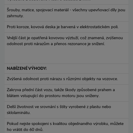
Šrouby, matice, spojovací materiál - všechny upevňovací díly jsou
zahrnuty.
Proti koroze, kovová deska je barvená v elektrostatickém poli.
Vnější část je opatřená kovovou výztuží, což znamená, zvýšenou
odolnost proti nárazům a přenos rezonance je snížení.
NABÍZENÉ VÝHODY:
Zvýšená odolnost proti nárazu s různými objekty na vozovce.
Zakryva přední část vozu, takže škody způsobené prahem a
blátem vstupující do prostoru motoru jsou sníženy.
Delší životnost ve srovnání s štíty vyrobené z plastu nebo
sklolaminátu.
Pokud nejste spokojeni s kvalitou objednaného výrobku, můžete
ho vrátit do 60 dnů.