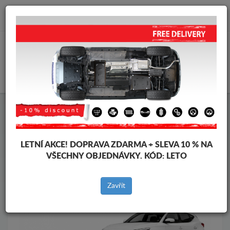
info@krytpodmotor.com
KOŠÍK
Kryt pod motor MG
Kryt pod motor MG ZS
Značky vozidel
Značky
vozidel
LETNÍ AKCE!
DOPRAVA ZDARMA + SLEVA 10 % NA
VŠECHNY OBJEDNÁVKY. KÓD:
LETO
Zpět na produkty
Zavřít