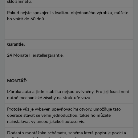
sklolaminátu.
Pokud nejste spokojeni s kvalitou objednaného výrobku, můžete
ho vrátit do 60 dnů.
Garantie:
24 Monate Herstellergarantie.
MONTÁŽ:
IZáruka auto a jízdní stabilita nejsou ovlivněny. Pro její fixaci není
nutné mechanické zásahy na struktuře vozu.
Protože vůz je vybaven upevňovacími otvory, umožňuje tato
operace stávát se velmi jednoduchou, takže ho můžete
nainstalovat vy anebo jakékoli autoservis.
Dodaní s montážním schématu, schéma která popisuje pozici a