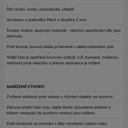
Štít chrání: motor, převodovka, chladič
Vyrobeno z ocelového Plech o tloušťce 2 mm.
Šrouby, matice, spojovací materiál - všechny upevňovací díly jsou
zahrnuty.
Proti koroze, kovová deska je barvená v elektrostatickém poli.
Vnější část je opatřená kovovou výztuží, což znamená, zvýšenou
odolnost proti nárazům a přenos rezonance je snížení.
NABÍZENÉ VÝHODY:
Zvýšená odolnost proti nárazu s různými objekty na vozovce.
Zakryva přední část vozu, takže škody způsobené prahem a
blátem vstupující do prostoru motoru jsou sníženy.
Delší životnost ve srovnání s štíty vyrobené z plastu nebo