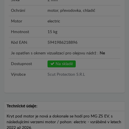
Šírka
2 mm
Ochrání
motor, převodovka, chladič
Motor
electric
Hmotnost
15 kg
Kód EAN:
5941986218896
Je opatřen s oknem vizualizací pro olejovu nádrž :
Ne
Dostupnost
Na skladě
Výrobce
Scut Protection S.R.L
Technické údaje:
Kryt pod motor je nová a dokonale se hodí pro MG ZS EV, s
následujícími verzemi motor / pohon: electric - vyráběné v letech
2022 až 2026.