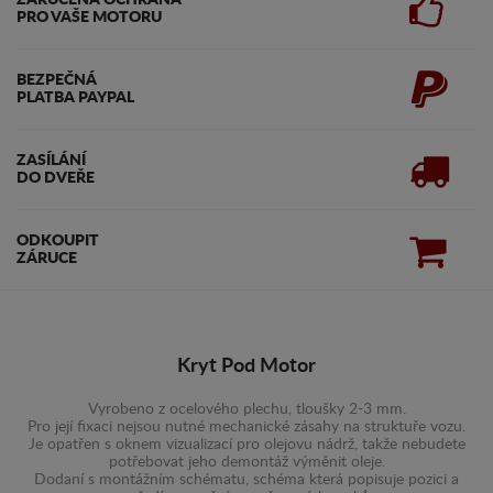
ZARUČENA OCHRANA
PRO VAŠE MOTORU
BEZPEČNÁ
PLATBA PAYPAL
ZASÍLÁNÍ
DO DVEŘE
ODKOUPIT
ZÁRUCE
Kryt Pod Motor
Vyrobeno z ocelového plechu, tloušky 2-3 mm.
Pro její fixaci nejsou nutné mechanické zásahy na struktuře vozu.
Je opatřen s oknem vizualizací pro olejovu nádrž, takže nebudete
potřebovat jeho demontáž výměnit oleje.
Dodaní s montážním schématu, schéma která popisuje pozici a