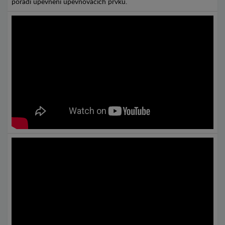
pořadí upevnění upevňovacích prvků.