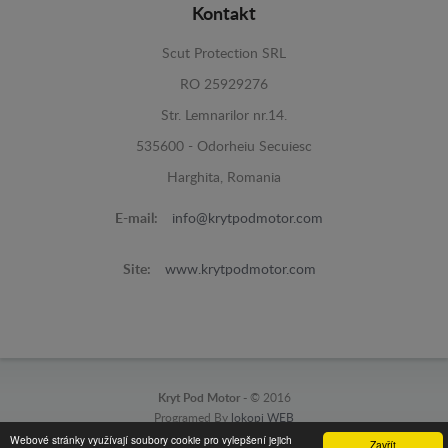
Kontakt
Scut Protection SRL
RO 25929276
Str. Lemnarilor nr.14.
535600 - Odorheiu Secuiesc
Harghita, Romania
E-mail:
info@krytpodmotor.com
Site:
www.krytpodmotor.com
Kryt Pod Motor -
© 2016
Programed By
lokopi WEB
Webové stránky využívají soubory cookie pro vylepšení jejich
Zavřít