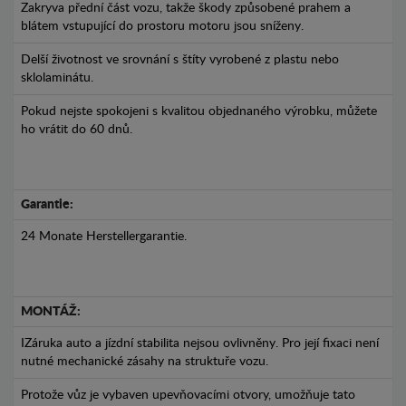
Zakryva přední část vozu, takže škody způsobené prahem a
blátem vstupující do prostoru motoru jsou sníženy.
Delší životnost ve srovnání s štíty vyrobené z plastu nebo
sklolaminátu.
Pokud nejste spokojeni s kvalitou objednaného výrobku, můžete
ho vrátit do 60 dnů.
Garantie:
24 Monate Herstellergarantie.
MONTÁŽ:
IZáruka auto a jízdní stabilita nejsou ovlivněny. Pro její fixaci není
nutné mechanické zásahy na struktuře vozu.
Protože vůz je vybaven upevňovacími otvory, umožňuje tato