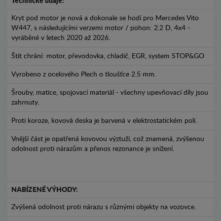
Technické údaje:
Kryt pod motor je nová a dokonale se hodí pro Mercedes Vito
W447, s následujícími verzemi motor / pohon: 2.2 D, 4x4 -
vyráběné v letech 2020 až 2026.
Štít chrání: motor, převodovka, chladič, EGR, system STOP&GO
Vyrobeno z ocelového Plech o tloušťce 2.5 mm.
Šrouby, matice, spojovací materiál - všechny upevňovací díly jsou
zahrnuty.
Proti koroze, kovová deska je barvená v elektrostatickém poli.
Vnější část je opatřená kovovou výztuží, což znamená, zvýšenou
odolnost proti nárazům a přenos rezonance je snížení.
NABÍZENÉ VÝHODY:
Zvýšená odolnost proti nárazu s různými objekty na vozovce.