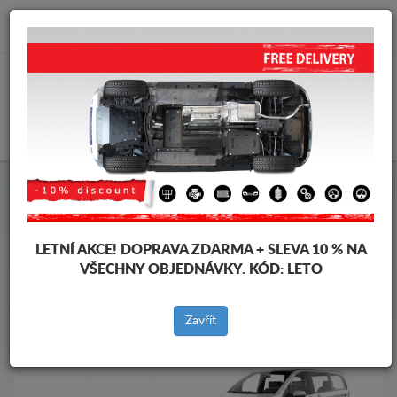
info@krytpodmotor.com
KOŠÍK
Kryt pod motor Mercedes
Kryt pod motor Mercedes Vito
Značky vozidel
Značky
vozidel
LETNÍ AKCE!
DOPRAVA ZDARMA + SLEVA 10 % NA
VŠECHNY OBJEDNÁVKY. KÓD:
LETO
Zpět na produkty
Zavřít