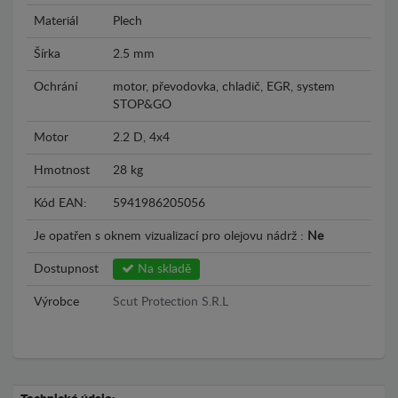
Materiál
Plech
Šírka
2.5 mm
Ochrání
motor, převodovka, chladič, EGR, system
STOP&GO
Motor
2.2 D, 4x4
Hmotnost
28 kg
Kód EAN:
5941986205056
Je opatřen s oknem vizualizací pro olejovu nádrž :
Ne
Dostupnost
Na skladě
Výrobce
Scut Protection S.R.L