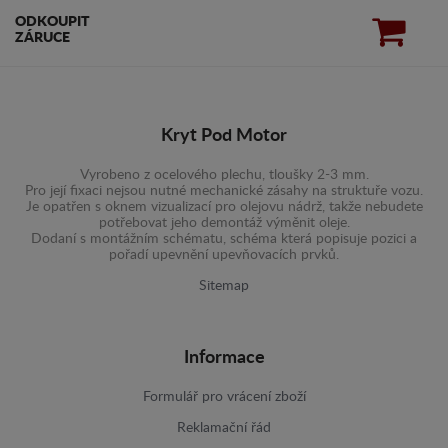
ODKOUPIT
ZÁRUCE
Kryt Pod Motor
Vyrobeno z ocelového plechu, tloušky 2-3 mm.
Pro její fixaci nejsou nutné mechanické zásahy na struktuře vozu.
Je opatřen s oknem vizualizací pro olejovu nádrž, takže nebudete
potřebovat jeho demontáž výměnit oleje.
Dodaní s montážním schématu, schéma která popisuje pozici a
pořadí upevnění upevňovacích prvků.
Sitemap
Informace
Formulář pro vrácení zboží
Reklamační řád