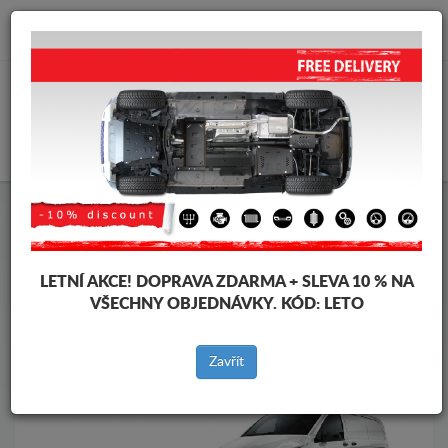
info@krytpodmotor.com
KOŠÍK
Kryt pod motor Mercedes
Kryt pod motor Mercedes Vito
Značky vozidel
Značky
vozidel
LETNÍ AKCE!
DOPRAVA ZDARMA + SLEVA 10 % NA
VŠECHNY OBJEDNÁVKY. KÓD:
LETO
Zpět na produkty
Zavřít