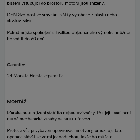
blátem vstupující do prostoru motoru jsou sníženy.
Delší životnost ve srovnání s štíty vyrobené z plastu nebo
sklolaminátu.
Pokud nejste spokojeni s kvalitou objednaného výrobku, můžete
ho vrátit do 60 dnů.
Garantie:
24 Monate Herstellergarantie.
MONTÁŽ:
IZáruka auto a jízdní stabilita nejsou ovlivněny. Pro její fixaci není
nutné mechanické zásahy na struktuře vozu.
Protože vůz je vybaven upevňovacími otvory, umožňuje tato
operace stávát se velmi jednoduchou, takže ho můžete