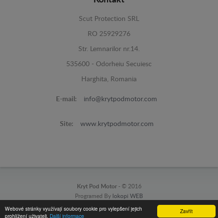
Kontakt
Scut Protection SRL
RO 25929276
Str. Lemnarilor nr.14.
535600 - Odorheiu Secuiesc
Harghita, Romania
E-mail:
info@krytpodmotor.com
Site:
www.krytpodmotor.com
Kryt Pod Motor -
© 2016
Programed By
lokopi WEB
Webové stránky využívají soubory cookie pro vylepšení jejich
Zavřít
prohlížení uživateli.
Další informace