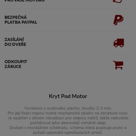
PRO VAŠE MOTORU
BEZPEČNÁ
PLATBA PAYPAL
ZASÍLÁNÍ
DO DVEŘE
ODKOUPIT
ZÁRUCE
Kryt Pod Motor
Vyrobeno z ocelového plechu, tloušky 2-3 mm.
Pro její fixaci nejsou nutné mechanické zásahy na struktuře vozu.
Je opatřen s oknem vizualizací pro olejovu nádrž, takže nebudete
potřebovat jeho demontáž výměnit oleje.
Dodaní s montážním schématu, schéma která popisuje pozici a
pořadí upevnění upevňovacích prvků.