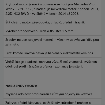
Kryt pod motor je nová a dokonale se hodí pro Mercedes Vito
W447 - 2.2D 4X2 , s následujícími verzemi motor / pohon: 2.0D,
2.2D, 4X2 RWD - vyráběné v letech 2014 až 2026.
Štít chrání: motor, převodovka, chladič, přední nárazník
Vyrobeno z ocelového Plech o tloušťce 2.5 mm.
Šrouby, matice, spojovací materiál - všechny upevňovací díly jsou
zahrnuty.
Proti koroze, kovová deska je barvená v elektrostatickém poli.
Vnější část je opatřená kovovou výztuží, což znamená, zvýšenou
odolnost proti nárazům a přenos rezonance je snížení.
NABÍZENÉ VÝHODY:
Zvýšená odolnost proti nárazu s různými objekty na vozovce.
Zakryva přední část vozu, takže škody způsobené prahem a