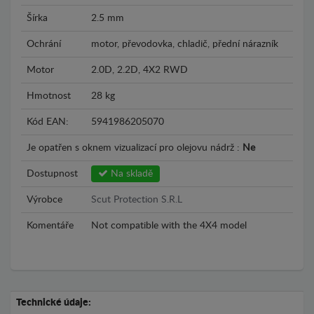
Šírka
2.5 mm
Ochrání
motor, převodovka, chladič, přední nárazník
Motor
2.0D, 2.2D, 4X2 RWD
Hmotnost
28 kg
Kód EAN:
5941986205070
Je opatřen s oknem vizualizací pro olejovu nádrž :
Ne
Dostupnost
Na skladě
Výrobce
Scut Protection S.R.L
Komentáře
Not compatible with the 4X4 model
Technické údaje: