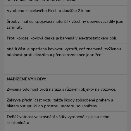
Štít chrání: motor, převodovka, chladič
Vyrobeno z ocelového Plech o tloušťce 2.5 mm.
Šrouby, matice, spojovací materiál - všechny upevňovací díly jsou
zahrnuty.
Proti koroze, kovová deska je barvená v elektrostatickém poli.
Vnější část je opatřená kovovou výztuží, což znamená, zvýšenou
odolnost proti nárazům a přenos rezonance je snížení.
NABÍZENÉ VÝHODY:
Zvýšená odolnost proti nárazu s různými objekty na vozovce.
Zakryva přední část vozu, takže škody způsobené prahem a
blátem vstupující do prostoru motoru jsou sníženy.
Delší životnost ve srovnání s štíty vyrobené z plastu nebo
sklolaminátu.