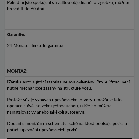
Pokud nejste spokojeni s kvalitou objednaného výrobku, můžete
ho vrátit do 60 dnů.
Garantie:
24 Monate Herstellergarantie.
MONTÁŽ:
IZáruka auto a jízdní stabilita nejsou ovlivněny. Pro její fixaci není
nutné mechanické zásahy na struktuře vozu.
Protože vůz je vybaven upevňovacími otvory, umožňuje tato
operace stávát se velmi jednoduchou, takže ho můžete
nainstalovat vy anebo jakékoli autoservis.
Dodaní s montážním schématu, schéma která popisuje pozici a
pořadí upevnění upevňovacích prvků.