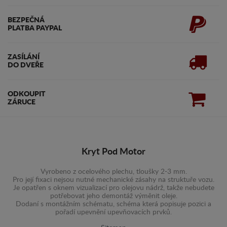
BEZPEČNÁ
PLATBA PAYPAL
ZASÍLÁNÍ
DO DVEŘE
ODKOUPIT
ZÁRUCE
Kryt Pod Motor
Vyrobeno z ocelového plechu, tloušky 2-3 mm.
Pro její fixaci nejsou nutné mechanické zásahy na struktuře vozu.
Je opatřen s oknem vizualizací pro olejovu nádrž, takže nebudete
potřebovat jeho demontáž výměnit oleje.
Dodaní s montážním schématu, schéma která popisuje pozici a
pořadí upevnění upevňovacích prvků.