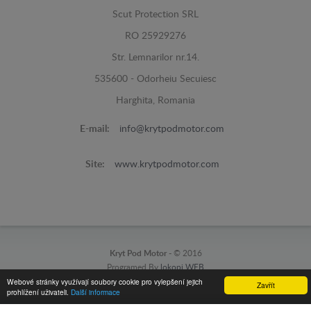
Scut Protection SRL
RO 25929276
Str. Lemnarilor nr.14.
535600 - Odorheiu Secuiesc
Harghita, Romania
E-mail:
info@krytpodmotor.com
Site:
www.krytpodmotor.com
Kryt Pod Motor -
© 2016
Programed By
lokopi WEB
Webové stránky využívají soubory cookie pro vylepšení jejich
Zavřít
prohlížení uživateli.
Další informace