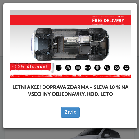
info@krytpodmotor.com
KOŠÍK
Kryt pod motor Mercedes
Kryt pod motor Mercedes Viano
Značky vozidel
Značky
vozidel
LETNÍ AKCE!
DOPRAVA ZDARMA + SLEVA 10 % NA
VŠECHNY OBJEDNÁVKY. KÓD:
LETO
Zpět na produkty
Zavřít