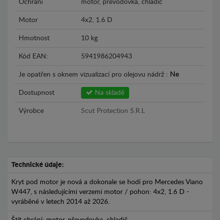
Ochrání
motor, převodovka, chladič
Motor
4x2, 1.6 D
Hmotnost
10 kg
Kód EAN:
5941986204943
Je opatřen s oknem vizualizací pro olejovu nádrž :
Ne
Dostupnost
Na skladě
Výrobce
Scut Protection S.R.L
Technické údaje:
Kryt pod motor je nová a dokonale se hodí pro Mercedes Viano
W447, s následujícími verzemi motor / pohon: 4x2, 1.6 D -
vyráběné v letech 2014 až 2026.