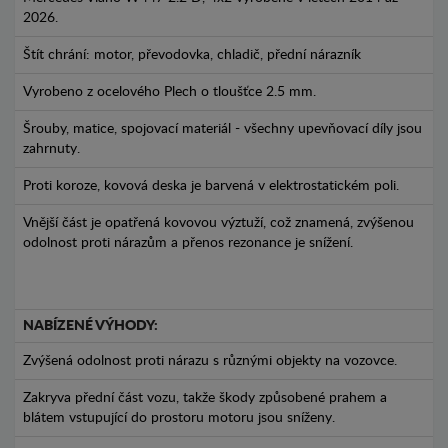
2026.
Štít chrání: motor, převodovka, chladič, přední nárazník
Vyrobeno z ocelového Plech o tloušťce 2.5 mm.
Šrouby, matice, spojovací materiál - všechny upevňovací díly jsou
zahrnuty.
Proti koroze, kovová deska je barvená v elektrostatickém poli.
Vnější část je opatřená kovovou výztuží, což znamená, zvýšenou
odolnost proti nárazům a přenos rezonance je snížení.
NABÍZENÉ VÝHODY:
Zvýšená odolnost proti nárazu s různými objekty na vozovce.
Zakryva přední část vozu, takže škody způsobené prahem a
blátem vstupující do prostoru motoru jsou sníženy.