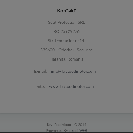
Kontakt
Scut Protection SRL
RO 25929276
Str. Lemnarilor nr.14.
535600 - Odorheiu Secuiesc
Harghita, Romania
E-mail:
info@krytpodmotor.com
Site:
www.krytpodmotor.com
Kryt Pod Motor -
© 2016
Programed By
lokopi WEB