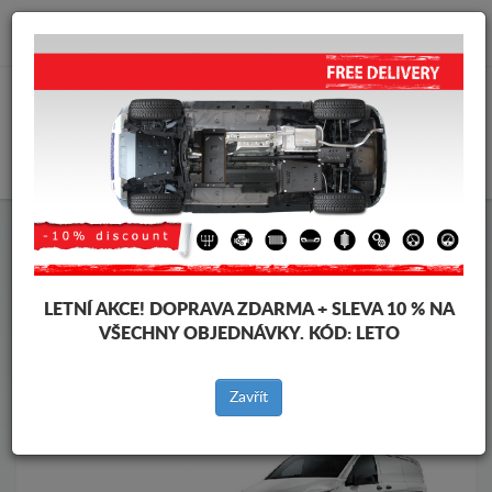
info@krytpodmotor.com
KOŠÍK
Kryt pod motor Mercedes
Kryt pod motor Mercedes Viano
Značky vozidel
Značky
vozidel
LETNÍ AKCE!
DOPRAVA ZDARMA + SLEVA 10 % NA
VŠECHNY OBJEDNÁVKY. KÓD:
LETO
Zpět na produkty
Zavřít