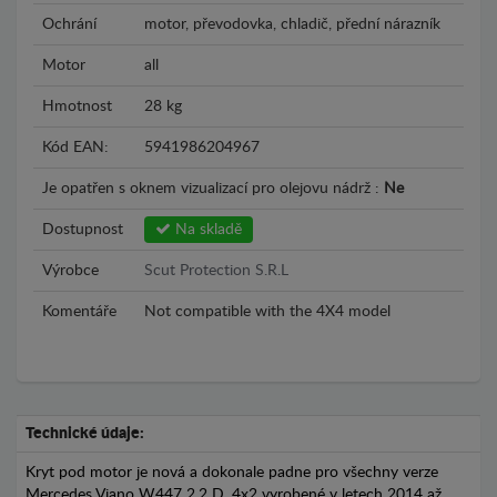
Ochrání
motor, převodovka, chladič, přední nárazník
Motor
all
Hmotnost
28 kg
Kód EAN:
5941986204967
Je opatřen s oknem vizualizací pro olejovu nádrž :
Ne
Dostupnost
Na skladě
Výrobce
Scut Protection S.R.L
Komentáře
Not compatible with the 4X4 model
Technické údaje:
Kryt pod motor je nová a dokonale padne pro všechny verze
Mercedes Viano W447 2.2 D, 4x2 vyrobené v letech 2014 až