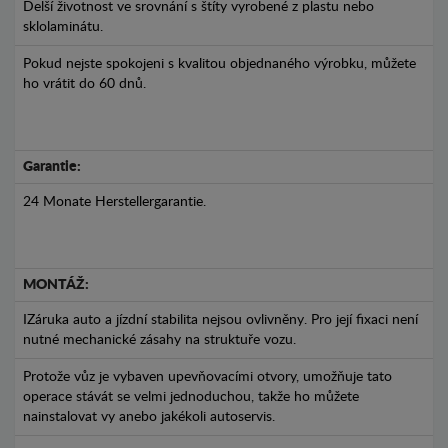
Delší životnost ve srovnání s štíty vyrobené z plastu nebo
sklolaminátu.
Pokud nejste spokojeni s kvalitou objednaného výrobku, můžete
ho vrátit do 60 dnů.
Garantie:
24 Monate Herstellergarantie.
MONTÁŽ:
IZáruka auto a jízdní stabilita nejsou ovlivněny. Pro její fixaci není
nutné mechanické zásahy na struktuře vozu.
Protože vůz je vybaven upevňovacími otvory, umožňuje tato
operace stávát se velmi jednoduchou, takže ho můžete
nainstalovat vy anebo jakékoli autoservis.