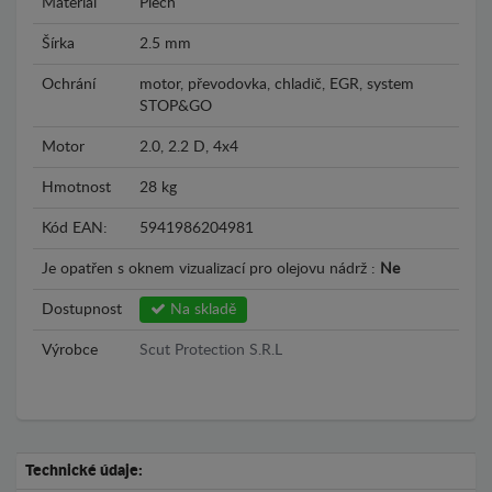
Materiál
Plech
Šírka
2.5 mm
Ochrání
motor, převodovka, chladič, EGR, system
STOP&GO
Motor
2.0, 2.2 D, 4x4
Hmotnost
28 kg
Kód EAN:
5941986204981
Je opatřen s oknem vizualizací pro olejovu nádrž :
Ne
Dostupnost
Na skladě
Výrobce
Scut Protection S.R.L
Technické údaje: