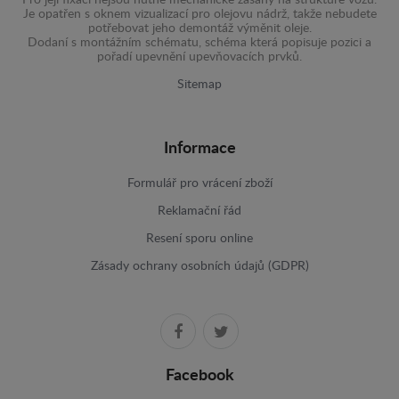
Pro její fixaci nejsou nutné mechanické zásahy na struktuře vozu.
Je opatřen s oknem vizualizací pro olejovu nádrž, takže nebudete
potřebovat jeho demontáž výměnit oleje.
Dodaní s montážním schématu, schéma která popisuje pozici a
pořadí upevnění upevňovacích prvků.
Sitemap
Informace
Formulář pro vrácení zboží
Reklamační řád
Resení sporu online
Zásady ochrany osobních údajů (GDPR)
Facebook