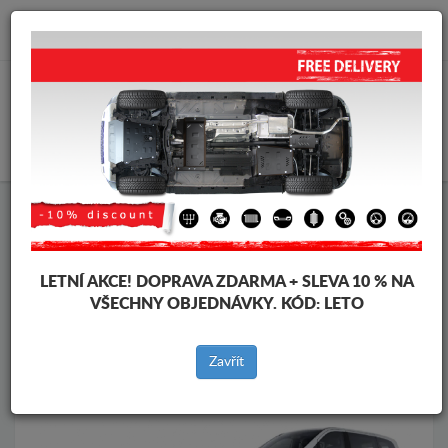
info@krytpodmotor.com
KOŠÍK
Kryt pod motor Mercedes
Kryt pod motor Mercedes V-Classe
Značky vozidel
Značky
LETNÍ AKCE!
DOPRAVA ZDARMA + SLEVA 10 % NA
vozidel
VŠECHNY OBJEDNÁVKY. KÓD:
LETO
Zavřít
Zpět na produkty