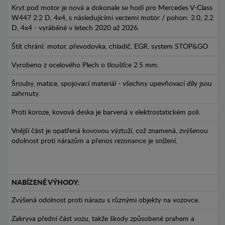
Kryt pod motor je nová a dokonale se hodí pro Mercedes V-Class
W447 2.2 D, 4x4, s následujícími verzemi motor / pohon: 2.0, 2.2
D, 4x4 - vyráběné v letech 2020 až 2026.
Štít chrání: motor, převodovka, chladič, EGR, system STOP&GO
Vyrobeno z ocelového Plech o tloušťce 2.5 mm.
Šrouby, matice, spojovací materiál - všechny upevňovací díly jsou
zahrnuty.
Proti koroze, kovová deska je barvená v elektrostatickém poli.
Vnější část je opatřená kovovou výztuží, což znamená, zvýšenou
odolnost proti nárazům a přenos rezonance je snížení.
NABÍZENÉ VÝHODY:
Zvýšená odolnost proti nárazu s různými objekty na vozovce.
Zakryva přední část vozu, takže škody způsobené prahem a