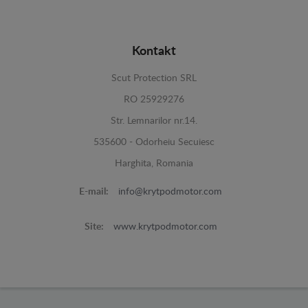
Kontakt
Scut Protection SRL
RO 25929276
Str. Lemnarilor nr.14.
535600 - Odorheiu Secuiesc
Harghita, Romania
E-mail:
info@krytpodmotor.com
Site:
www.krytpodmotor.com