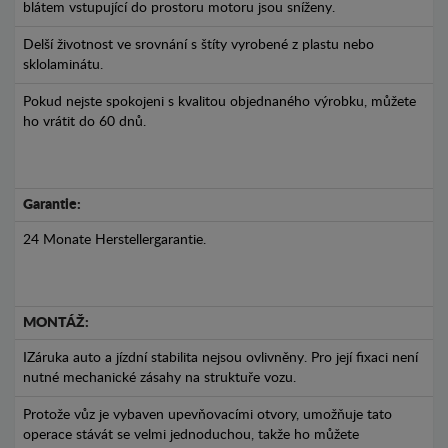
blátem vstupující do prostoru motoru jsou sníženy.
Delší životnost ve srovnání s štíty vyrobené z plastu nebo
sklolaminátu.
Pokud nejste spokojeni s kvalitou objednaného výrobku, můžete
ho vrátit do 60 dnů.
Garantie:
24 Monate Herstellergarantie.
MONTÁŽ:
IZáruka auto a jízdní stabilita nejsou ovlivněny. Pro její fixaci není
nutné mechanické zásahy na struktuře vozu.
Protože vůz je vybaven upevňovacími otvory, umožňuje tato
operace stávát se velmi jednoduchou, takže ho můžete