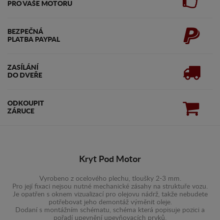
PRO VAŠE MOTORU
BEZPEČNÁ
PLATBA PAYPAL
ZASÍLÁNÍ
DO DVEŘE
ODKOUPIT
ZÁRUCE
Kryt Pod Motor
Vyrobeno z ocelového plechu, tloušky 2-3 mm.
Pro její fixaci nejsou nutné mechanické zásahy na struktuře vozu.
Je opatřen s oknem vizualizací pro olejovu nádrž, takže nebudete
potřebovat jeho demontáž výměnit oleje.
Dodaní s montážním schématu, schéma která popisuje pozici a
pořadí upevnění upevňovacích prvků.