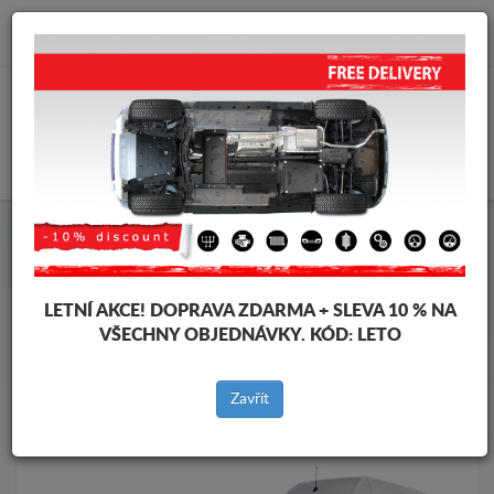
info@krytpodmotor.com
KOŠÍK
Kryt pod motor Mercedes
Kryt pod motor Mercedes Sprinter
Značky vozidel
Značky
LETNÍ AKCE!
DOPRAVA ZDARMA + SLEVA 10 % NA
vozidel
VŠECHNY OBJEDNÁVKY. KÓD:
LETO
Zavřít
Zpět na produkty