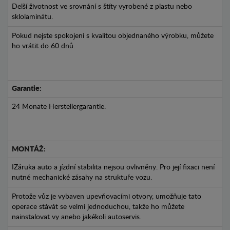
Delší životnost ve srovnání s štíty vyrobené z plastu nebo
sklolaminátu.
Pokud nejste spokojeni s kvalitou objednaného výrobku, můžete
ho vrátit do 60 dnů.
Garantie:
24 Monate Herstellergarantie.
MONTÁŽ:
IZáruka auto a jízdní stabilita nejsou ovlivněny. Pro její fixaci není
nutné mechanické zásahy na struktuře vozu.
Protože vůz je vybaven upevňovacími otvory, umožňuje tato
operace stávát se velmi jednoduchou, takže ho můžete
nainstalovat vy anebo jakékoli autoservis.