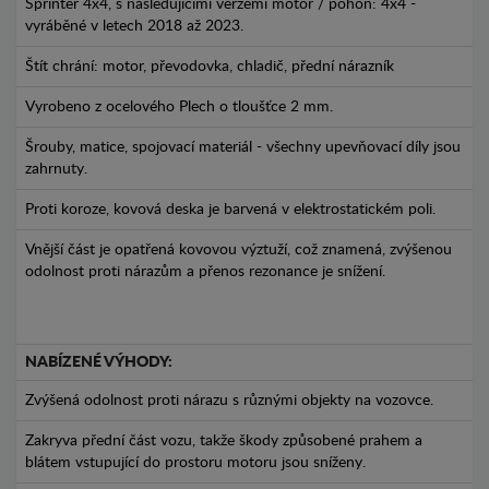
Sprinter 4x4, s následujícími verzemi motor / pohon: 4x4 -
vyráběné v letech 2018 až 2023.
Štít chrání: motor, převodovka, chladič, přední nárazník
Vyrobeno z ocelového Plech o tloušťce 2 mm.
Šrouby, matice, spojovací materiál - všechny upevňovací díly jsou
zahrnuty.
Proti koroze, kovová deska je barvená v elektrostatickém poli.
Vnější část je opatřená kovovou výztuží, což znamená, zvýšenou
odolnost proti nárazům a přenos rezonance je snížení.
NABÍZENÉ VÝHODY:
Zvýšená odolnost proti nárazu s různými objekty na vozovce.
Zakryva přední část vozu, takže škody způsobené prahem a
blátem vstupující do prostoru motoru jsou sníženy.