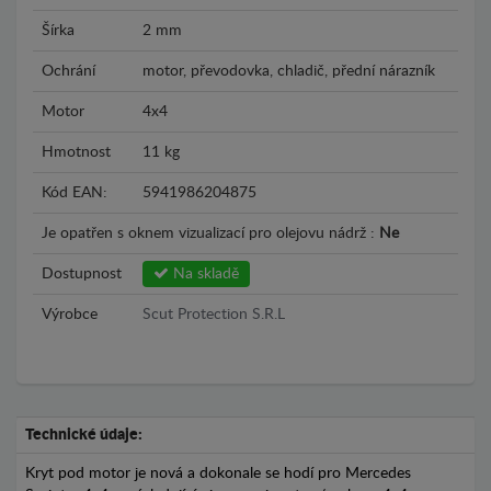
Šírka
2 mm
Ochrání
motor, převodovka, chladič, přední nárazník
Motor
4x4
Hmotnost
11 kg
Kód EAN:
5941986204875
Je opatřen s oknem vizualizací pro olejovu nádrž :
Ne
Dostupnost
Na skladě
Výrobce
Scut Protection S.R.L
Technické údaje:
Kryt pod motor je nová a dokonale se hodí pro Mercedes