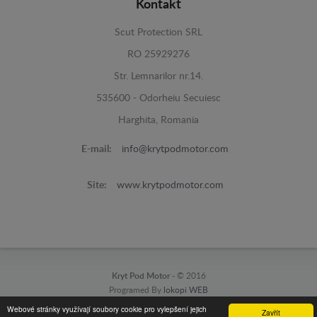
Kontakt
Scut Protection SRL
RO 25929276
Str. Lemnarilor nr.14.
535600 - Odorheiu Secuiesc
Harghita, Romania
E-mail:
info@krytpodmotor.com
Site:
www.krytpodmotor.com
Kryt Pod Motor -
© 2016
Programed By
lokopi WEB
Webové stránky využívají soubory cookie pro vylepšení jejich
Zavřít