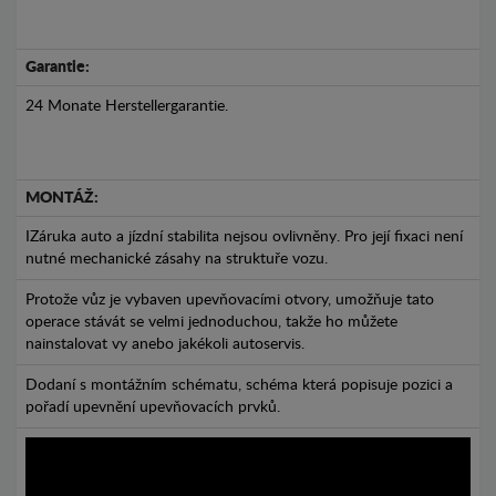
Garantie:
24 Monate Herstellergarantie.
MONTÁŽ:
IZáruka auto a jízdní stabilita nejsou ovlivněny. Pro její fixaci není
nutné mechanické zásahy na struktuře vozu.
Protože vůz je vybaven upevňovacími otvory, umožňuje tato
operace stávát se velmi jednoduchou, takže ho můžete
nainstalovat vy anebo jakékoli autoservis.
Dodaní s montážním schématu, schéma která popisuje pozici a
pořadí upevnění upevňovacích prvků.