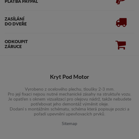
PLATBA PAYPAL
ZASÍLÁNÍ
DO DVEŘE
ODKOUPIT
ZÁRUCE
Kryt Pod Motor
Vyrobeno z ocelového plechu, tloušky 2-3 mm.
Pro její fixaci nejsou nutné mechanické zásahy na struktuře vozu.
Je opatřen s oknem vizualizací pro olejovu nádrž, takže nebudete
potřebovat jeho demontáž výměnit oleje.
Dodaní s montážním schématu, schéma která popisuje pozici a
pořadí upevnění upevňovacích prvků.
Sitemap