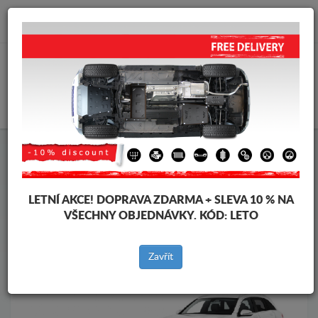
info@krytpodmotor.com
KOŠÍK
Kryt pod motor Mercedes
Kryt pod motor Mercedes GLC
Značky vozidel
Značky
vozidel
LETNÍ AKCE!
DOPRAVA ZDARMA + SLEVA 10 % NA
VŠECHNY OBJEDNÁVKY. KÓD:
LETO
Zpět na produkty
Zavřít