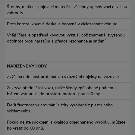
Šrouby, matice, spojovací materiál - všechny upevňovací díly jsou
zahrnuty.
Proti koroze, kovová deska je barvená v elektrostatickém poli.
Vnější část je opatřená kovovou výztuží, což znamená, zvýšenou
odolnost proti nárazům a přenos rezonance je snížení.
NABÍZENÉ VÝHODY:
Zvýšená odolnost proti nárazu s různými objekty na vozovce.
Zakryva přední část vozu, takže škody způsobené prahem a
blátem vstupující do prostoru motoru jsou sníženy.
Delší životnost ve srovnání s štíty vyrobené z plastu nebo
sklolaminátu.
Pokud nejste spokojeni s kvalitou objednaného výrobku, můžete
ho vrátit do 60 dnů.