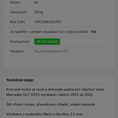
Motor
all
Hmotnost
18 kg
Kód EAN:
5941986204707
Je opatřen s oknem vizualizací pro olejovu nádrž :
Ne
Dostupnost
Na skladě
Výrobce
Scut Protection S.R.L
Technické údaje:
Kryt pod motor je nová a dokonale padne pro všechny verze
Mercedes GLC X253 vyrobené v letech 2015 až 2022.
Štít chrání: motor, převodovka, chladič, přední nárazník
Vyrobeno z ocelového Plech o tloušťce 2.5 mm.