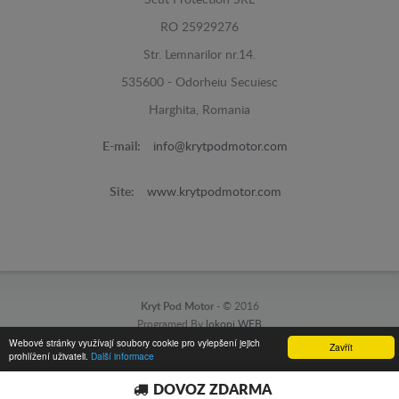
RO 25929276
Str. Lemnarilor nr.14.
535600 - Odorheiu Secuiesc
Harghita, Romania
E-mail:
info@krytpodmotor.com
Site:
www.krytpodmotor.com
Kryt Pod Motor -
© 2016
Programed By
lokopi WEB
Webové stránky využívají soubory cookie pro vylepšení jejich
Zavřít
prohlížení uživateli.
Další informace
DOVOZ ZDARMA