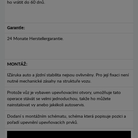
ho vrátit do 60 dnů.
Garantie:
24 Monate Herstellergarantie.
MONTÁŽ:
IZáruka auto a jízdní stabilita nejsou ovlivněny. Pro její fixaci není
nutné mechanické zásahy na struktuře vozu.
Protože vůz je vybaven upevňovacími otvory, umožňuje tato
operace stávát se velmi jednoduchou, takže ho můžete
nainstalovat vy anebo jakékoli autoservis.
Dodaní s montážním schématu, schéma která popisuje pozici a
pořadí upevnění upevňovacích prvků.