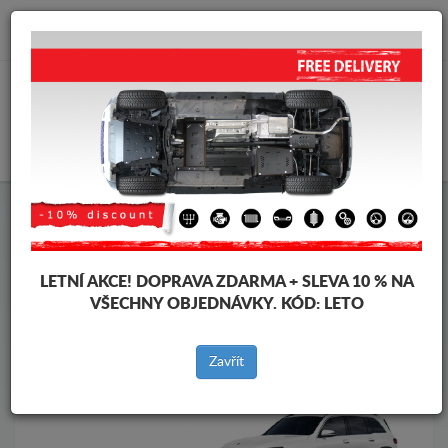
info@krytpodmotor.com
KOŠÍK
Kryt pod motor Mercedes
Kryt pod motor Mercedes GLB
Značky vozidel
Značky
vozidel
LETNÍ AKCE!
DOPRAVA ZDARMA + SLEVA 10 % NA
VŠECHNY OBJEDNÁVKY. KÓD:
LETO
Zpět na produkty
Zavřít