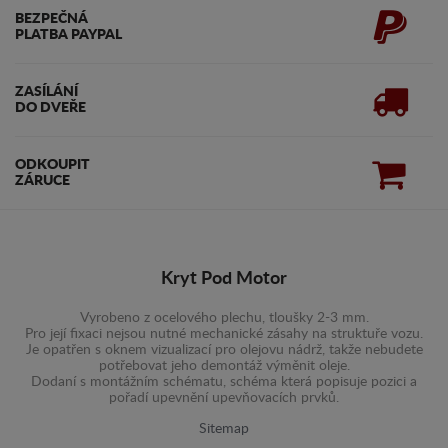
BEZPEČNÁ
PLATBA PAYPAL
ZASÍLÁNÍ
DO DVEŘE
ODKOUPIT
ZÁRUCE
Kryt Pod Motor
Vyrobeno z ocelového plechu, tloušky 2-3 mm.
Pro její fixaci nejsou nutné mechanické zásahy na struktuře vozu.
Je opatřen s oknem vizualizací pro olejovu nádrž, takže nebudete
potřebovat jeho demontáž výměnit oleje.
Dodaní s montážním schématu, schéma která popisuje pozici a
pořadí upevnění upevňovacích prvků.
Sitemap