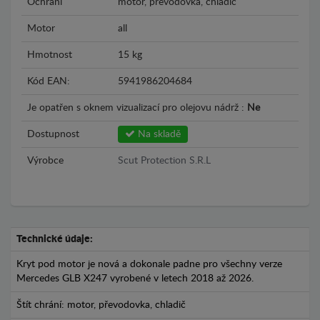
Ochrání
motor, převodovka, chladič
Motor
all
Hmotnost
15 kg
Kód EAN:
5941986204684
Je opatřen s oknem vizualizací pro olejovu nádrž :
Ne
Dostupnost
Na skladě
Výrobce
Scut Protection S.R.L
Technické údaje:
Kryt pod motor je nová a dokonale padne pro všechny verze
Mercedes GLB X247 vyrobené v letech 2018 až 2026.
Štít chrání: motor, převodovka, chladič