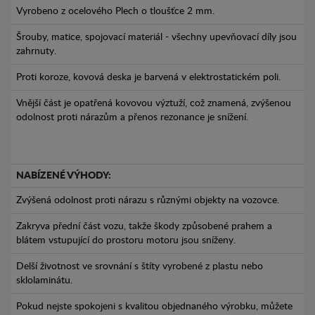
Vyrobeno z ocelového Plech o tloušťce 2 mm.
Šrouby, matice, spojovací materiál - všechny upevňovací díly jsou
zahrnuty.
Proti koroze, kovová deska je barvená v elektrostatickém poli.
Vnější část je opatřená kovovou výztuží, což znamená, zvýšenou
odolnost proti nárazům a přenos rezonance je snížení.
NABÍZENÉ VÝHODY:
Zvýšená odolnost proti nárazu s různými objekty na vozovce.
Zakryva přední část vozu, takže škody způsobené prahem a
blátem vstupující do prostoru motoru jsou sníženy.
Delší životnost ve srovnání s štíty vyrobené z plastu nebo
sklolaminátu.
Pokud nejste spokojeni s kvalitou objednaného výrobku, můžete