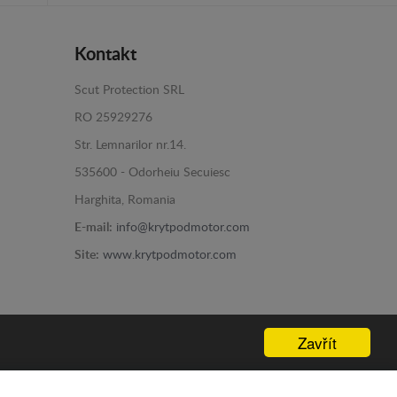
Kontakt
Scut Protection SRL
RO 25929276
Str. Lemnarilor nr.14.
535600 - Odorheiu Secuiesc
Harghita, Romania
E-mail:
info@krytpodmotor.com
Site:
www.krytpodmotor.com
Zavřít
Programed By
lokopi WEB