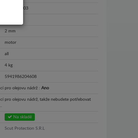
1995 - 2003
Plech
2 mm
motor
all
4 kg
5941986204608
cí pro olejovu nádrž :
Ano
ací pro olejovu nádrž, takže nebudete potřebovat
.
Na skladě
Scut Protection S.R.L