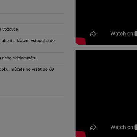
a vozovce.
prahem a blátem vstupující do
tu nebo sklolaminátu.
obku, můžete ho vrátit do 60