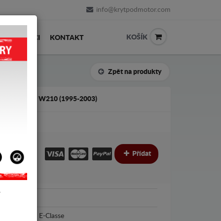
info@krytpodmotor.com
KOŠÍK
PRODEJCI
KONTAKT
Zpět na produkty
E-CLASSE W210 (1995-2003)
€
€
Přídat
Y
Mercedes
Mercedes E-Classe