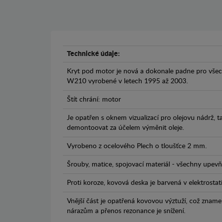
Technické údaje:
Kryt pod motor je nová a dokonale padne pro vše
W210 vyrobené v letech 1995 až 2003.
Štít chrání: motor
Je opatřen s oknem vizualizací pro olejovu nádrž, 
demontoovat za účelem výměnit oleje.
Vyrobeno z ocelového Plech o tloušťce 2 mm.
Šrouby, matice, spojovací materiál - všechny upevňo
Proti koroze, kovová deska je barvená v elektrostat
Vnější část je opatřená kovovou výztuží, což zname
nárazům a přenos rezonance je snížení.