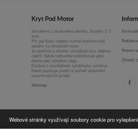
Kryt Pod Motor
Infor
Vyrobeno z ocelového plechu, tloušky 2-3
Formulář
mm.
Reklama
Pro její fixaci nejsou nutné mechanické
zásahy na struktuře vozu.
Resení s
Je opatřen s oknem vizualizací pro olejovu
nádrž, takže nebudete potřebovat jeho
Zásady 
demontáž výměnit oleje.
Dodaní s montážním schématu, schéma
která popisuje pozici a pořadí upevnění
upevňovacích prvků.
Sitemap
Webové stránky využívají soubory cookie pro vylepšení j
Kryt Pod Motor -
© 2016