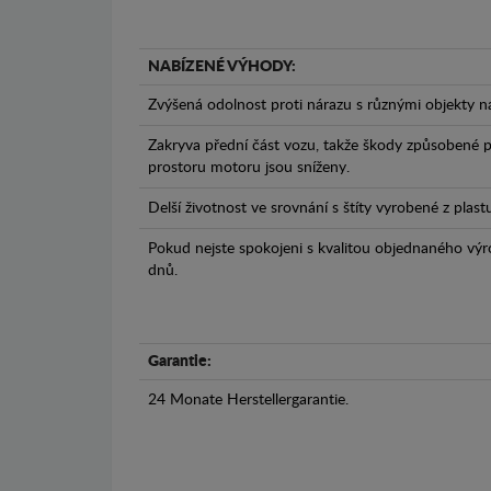
NABÍZENÉ VÝHODY:
Zvýšená odolnost proti nárazu s různými objekty n
Zakryva přední část vozu, takže škody způsobené 
prostoru motoru jsou sníženy.
Delší životnost ve srovnání s štíty vyrobené z plas
Pokud nejste spokojeni s kvalitou objednaného výr
dnů.
Garantie:
24 Monate Herstellergarantie.