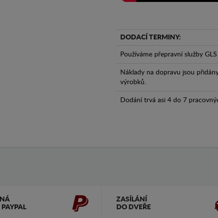
DODACÍ TERMINY:
Používáme přepravní služby GLS 
Náklady na dopravu jsou přidán
výrobků.
Dodání trvá asi 4 do 7 pracovný
ČNÁ
ZASÍLÁNÍ
 PAYPAL
DO DVEŘE