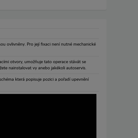
jsou ovlivněny. Pro její fixaci není nutné mechanické
cími otvory, umožňuje tato operace stávát se
te nainstalovat vy anebo jakékoli autoservis.
chéma která popisuje pozici a pořadí upevnění