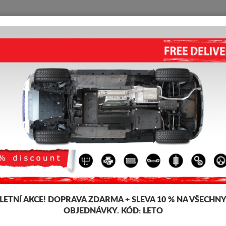
KRYT POD MOTOR
HOME
DOPRAVA
FEEDBACK
es E-Classe
KRYT POD MOTOR MERCEDES 
Kód výrobku: 14.091
149 
142
LETNÍ AKCE!
DOPRAVA ZDARMA + SLEVA 10 % NA VŠECHN
Značka
OBJEDNÁVKY. KÓD:
LETO
Model