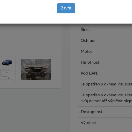
Rok výroby
Zavřít
Materiál
Šírka
Ochrání
Motor
Hmotnost
Kód EAN:
Je opatřen s oknem vizualiza
Je opatřen s oknem vizualiz
svůj demontáž výměnit oleje.
Dostupnost
Výrobce