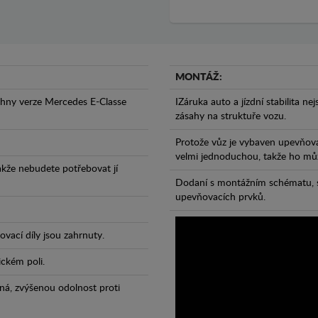
MONTÁŽ:
chny verze Mercedes E-Classe
IZáruka auto a jízdní stabilita ne
zásahy na struktuře vozu.
Protože vůz je vybaven upevňova
velmi jednoduchou, takže ho může
takže nebudete potřebovat jí
Dodaní s montážním schématu, s
upevňovacích prvků.
vací díly jsou zahrnuty.
ickém poli.
ná, zvýšenou odolnost proti