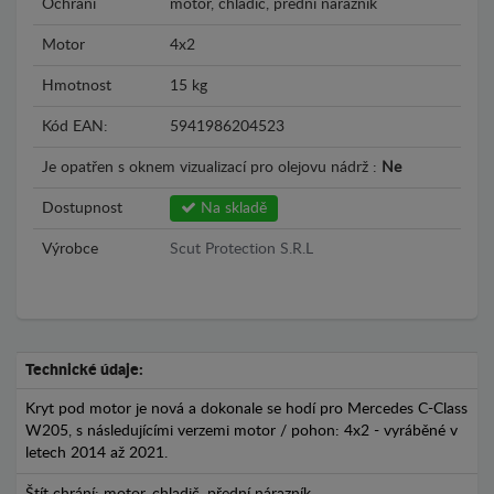
Ochrání
motor, chladič, přední nárazník
Motor
4x2
Hmotnost
15 kg
Kód EAN:
5941986204523
Je opatřen s oknem vizualizací pro olejovu nádrž :
Ne
Dostupnost
Na skladě
Výrobce
Scut Protection S.R.L
Technické údaje:
Kryt pod motor je nová a dokonale se hodí pro Mercedes C-Class
W205, s následujícími verzemi motor / pohon: 4x2 - vyráběné v
letech 2014 až 2021.