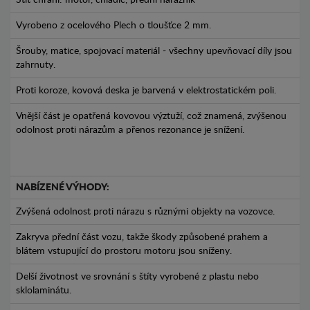
Štít chrání: motor, chladič, přední nárazník
Vyrobeno z ocelového Plech o tloušťce 2 mm.
Šrouby, matice, spojovací materiál - všechny upevňovací díly jsou
zahrnuty.
Proti koroze, kovová deska je barvená v elektrostatickém poli.
Vnější část je opatřená kovovou výztuží, což znamená, zvýšenou
odolnost proti nárazům a přenos rezonance je snížení.
NABÍZENÉ VÝHODY:
Zvýšená odolnost proti nárazu s různými objekty na vozovce.
Zakryva přední část vozu, takže škody způsobené prahem a
blátem vstupující do prostoru motoru jsou sníženy.
Delší životnost ve srovnání s štíty vyrobené z plastu nebo
sklolaminátu.