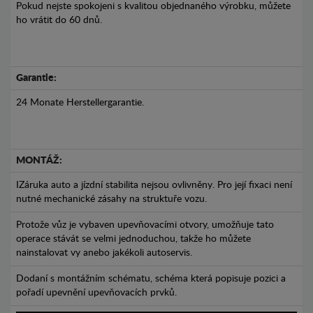
Pokud nejste spokojeni s kvalitou objednaného výrobku, můžete
ho vrátit do 60 dnů.
Garantie:
24 Monate Herstellergarantie.
MONTÁŽ:
IZáruka auto a jízdní stabilita nejsou ovlivněny. Pro její fixaci není
nutné mechanické zásahy na struktuře vozu.
Protože vůz je vybaven upevňovacími otvory, umožňuje tato
operace stávát se velmi jednoduchou, takže ho můžete
nainstalovat vy anebo jakékoli autoservis.
Dodaní s montážním schématu, schéma která popisuje pozici a
pořadí upevnění upevňovacích prvků.