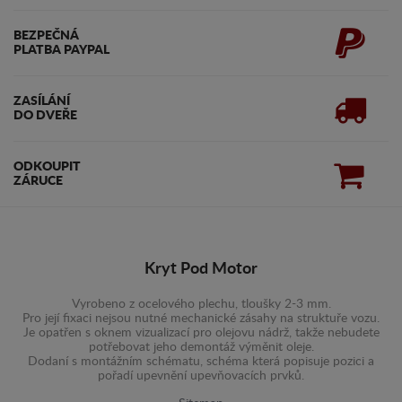
BEZPEČNÁ
PLATBA PAYPAL
ZASÍLÁNÍ
DO DVEŘE
ODKOUPIT
ZÁRUCE
Kryt Pod Motor
Vyrobeno z ocelového plechu, tloušky 2-3 mm.
Pro její fixaci nejsou nutné mechanické zásahy na struktuře vozu.
Je opatřen s oknem vizualizací pro olejovu nádrž, takže nebudete
potřebovat jeho demontáž výměnit oleje.
Dodaní s montážním schématu, schéma která popisuje pozici a
pořadí upevnění upevňovacích prvků.