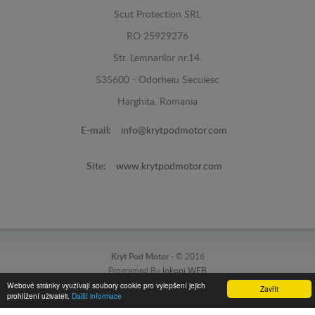
Scut Protection SRL
RO 25929276
Str. Lemnarilor nr.14.
535600 - Odorheiu Secuiesc
Harghita, Romania
E-mail:
info@krytpodmotor.com
Site:
www.krytpodmotor.com
Kryt Pod Motor -
© 2016
Programed By
lokopi WEB
Webové stránky využívají soubory cookie pro vylepšení jejich
Zavřít
prohlížení uživateli.
Další informace