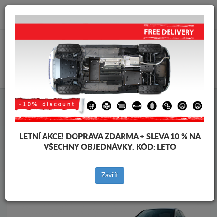
info@krytpodmotor.com
KOŠÍK
Kryt pod motor Mercedes
Kryt pod motor Mercedes C-Classe
Značky vozidel
Značky
LETNÍ AKCE!
DOPRAVA ZDARMA + SLEVA 10 % NA
vozidel
VŠECHNY OBJEDNÁVKY. KÓD:
LETO
Zavřít
Zpět na produkty