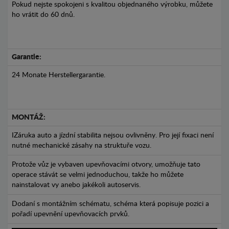
Pokud nejste spokojeni s kvalitou objednaného výrobku, můžete
ho vrátit do 60 dnů.
Garantie:
24 Monate Herstellergarantie.
MONTÁŽ:
IZáruka auto a jízdní stabilita nejsou ovlivněny. Pro její fixaci není
nutné mechanické zásahy na struktuře vozu.
Protože vůz je vybaven upevňovacími otvory, umožňuje tato
operace stávát se velmi jednoduchou, takže ho můžete
nainstalovat vy anebo jakékoli autoservis.
Dodaní s montážním schématu, schéma která popisuje pozici a
pořadí upevnění upevňovacích prvků.