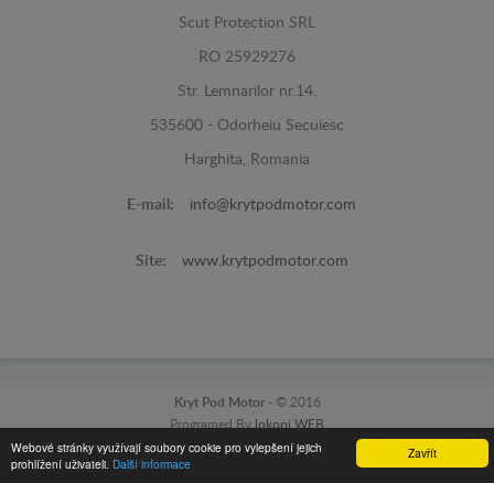
Scut Protection SRL
RO 25929276
Str. Lemnarilor nr.14.
535600 - Odorheiu Secuiesc
Harghita, Romania
E-mail:
info@krytpodmotor.com
Site:
www.krytpodmotor.com
Kryt Pod Motor -
© 2016
Programed By
lokopi WEB
Webové stránky využívají soubory cookie pro vylepšení jejich
Zavřít
prohlížení uživateli.
Další informace