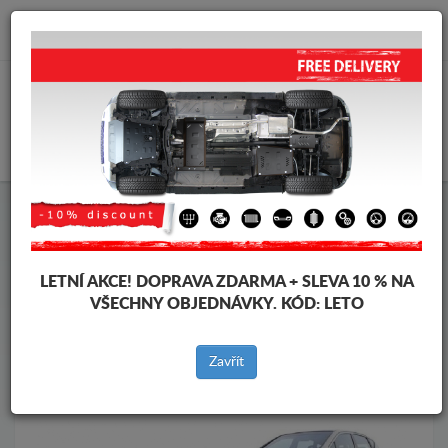
info@krytpodmotor.com
KOŠÍK
Kryt pod motor Mercedes
Kryt pod motor Mercedes A-Classe
Značky vozidel
Značky
LETNÍ AKCE!
DOPRAVA ZDARMA + SLEVA 10 % NA
vozidel
VŠECHNY OBJEDNÁVKY. KÓD:
LETO
Zavřít
Zpět na produkty