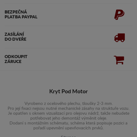
BEZPEČNÁ
PLATBA PAYPAL
ZASÍLÁNÍ
DO DVEŘE
ODKOUPIT
ZÁRUCE
Kryt Pod Motor
Vyrobeno z ocelového plechu, tloušky 2-3 mm.
Pro její fixaci nejsou nutné mechanické zásahy na struktuře vozu.
Je opatřen s oknem vizualizací pro olejovu nádrž, takže nebudete
potřebovat jeho demontáž výměnit oleje.
Dodaní s montážním schématu, schéma která popisuje pozici a
pořadí upevnění upevňovacích prvků.