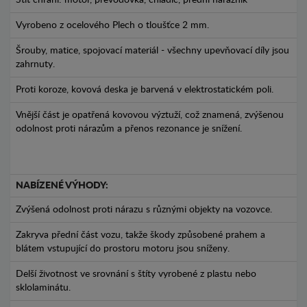
Štít chrání: motor, převodovka, chladič, přední nárazník
Vyrobeno z ocelového Plech o tloušťce 2 mm.
Šrouby, matice, spojovací materiál - všechny upevňovací díly jsou
zahrnuty.
Proti koroze, kovová deska je barvená v elektrostatickém poli.
Vnější část je opatřená kovovou výztuží, což znamená, zvýšenou
odolnost proti nárazům a přenos rezonance je snížení.
NABÍZENÉ VÝHODY:
Zvýšená odolnost proti nárazu s různými objekty na vozovce.
Zakryva přední část vozu, takže škody způsobené prahem a
blátem vstupující do prostoru motoru jsou sníženy.
Delší životnost ve srovnání s štíty vyrobené z plastu nebo
sklolaminátu.