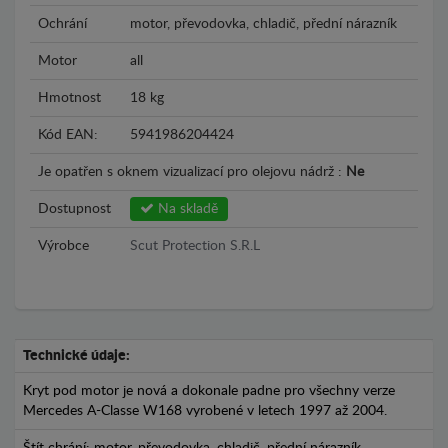
Ochrání
motor, převodovka, chladič, přední nárazník
Motor
all
Hmotnost
18 kg
Kód EAN:
5941986204424
Je opatřen s oknem vizualizací pro olejovu nádrž :
Ne
Dostupnost
Na skladě
Výrobce
Scut Protection S.R.L
Technické údaje:
Kryt pod motor je nová a dokonale padne pro všechny verze
Mercedes A-Classe W168 vyrobené v letech 1997 až 2004.