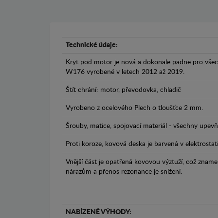
Technické údaje:
Kryt pod motor je nová a dokonale padne pro vše
W176 vyrobené v letech 2012 až 2019.
Štít chrání: motor, převodovka, chladič
Vyrobeno z ocelového Plech o tloušťce 2 mm.
Šrouby, matice, spojovací materiál - všechny upevňo
Proti koroze, kovová deska je barvená v elektrostat
Vnější část je opatřená kovovou výztuží, což zname
nárazům a přenos rezonance je snížení.
NABÍZENÉ VÝHODY: