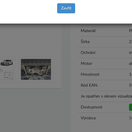
Zavřít
Model
M
Rok výroby
2
Materiál
P
Šírka
2
Ochrání
m
Motor
al
Hmotnost
1
Kód EAN:
5
Je opatřen s oknem vizualiza
Dostupnost
Výrobce
S