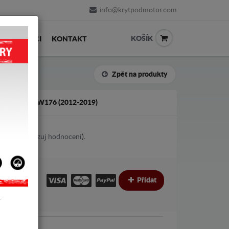
info@krytpodmotor.com
KOŠÍK
PRODEJCI
KONTAKT
Zpět na produkty
A-CLASS W176 (2012-2019)
1
votes (
Ukazuj hodnocení
).
€
€
Přídat
Y
ercedes