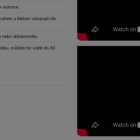
a vozovce.
prahem a blátem vstupující do
tu nebo sklolaminátu.
obku, můžete ho vrátit do 60