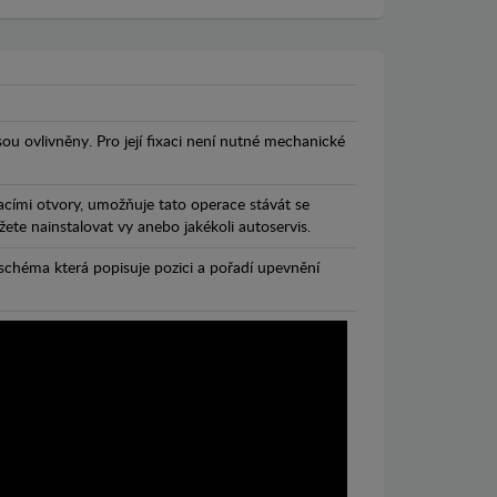
jsou ovlivněny. Pro její fixaci není nutné mechanické
cími otvory, umožňuje tato operace stávát se
te nainstalovat vy anebo jakékoli autoservis.
chéma která popisuje pozici a pořadí upevnění