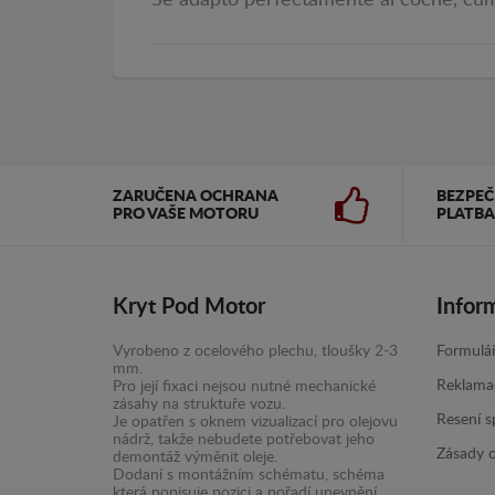
Se adaptó perfectamente al coche, cump
ZARUČENA OCHRANA
BEZPE
PRO VAŠE MOTORU
PLATBA
Kryt Pod Motor
Infor
Vyrobeno z ocelového plechu, tloušky 2-3
Formulář
mm.
Reklama
Pro její fixaci nejsou nutné mechanické
zásahy na struktuře vozu.
Resení s
Je opatřen s oknem vizualizací pro olejovu
nádrž, takže nebudete potřebovat jeho
Zásady 
demontáž výměnit oleje.
Dodaní s montážním schématu, schéma
která popisuje pozici a pořadí upevnění