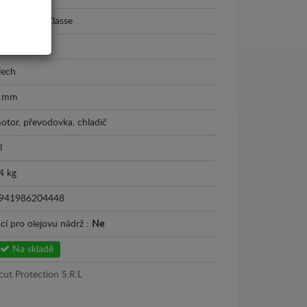
ercedes A-Classe
012 - 2019
lech
 mm
otor, převodovka, chladič
l
4 kg
941986204448
cí pro olejovu nádrž :
Ne
Na skladě
cut Protection S.R.L