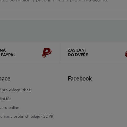
le su misión y pasó la ITV sin problema alguno.
ČNÁ
ZASÍLÁNÍ
 PAYPAL
DO DVEŘE
mace
Facebook
 pro vrácení zboží
ční řád
poru online
ochrany osobních údajů (GDPR)