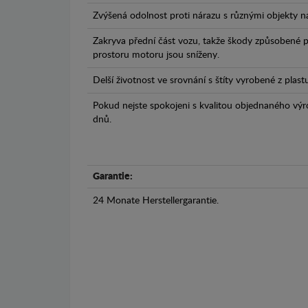
Zvýšená odolnost proti nárazu s různými objekty n
Zakryva přední část vozu, takže škody způsobené 
prostoru motoru jsou sníženy.
Delší životnost ve srovnání s štíty vyrobené z plas
Pokud nejste spokojeni s kvalitou objednaného výr
dnů.
Garantie:
24 Monate Herstellergarantie.