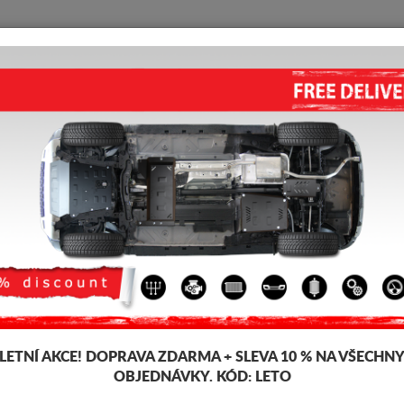
KRYT POD MOTOR
HOME
DOPRAVA
FEEDBACK
es A-Classe
KRYT POD MOTOR MERCEDES 
5.00
out of
5
stars based on
Kód výrobku: 14.082
227 
220
LETNÍ AKCE!
DOPRAVA ZDARMA + SLEVA 10 % NA VŠECHN
OBJEDNÁVKY. KÓD:
LETO
Značka
M