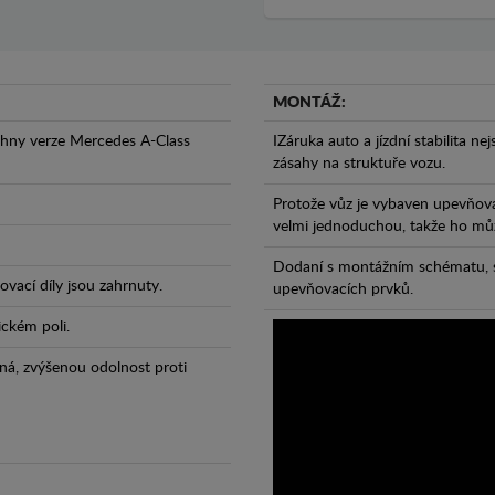
MONTÁŽ:
chny verze Mercedes A-Class
IZáruka auto a jízdní stabilita ne
zásahy na struktuře vozu.
Protože vůz je vybaven upevňova
velmi jednoduchou, takže ho může
Dodaní s montážním schématu, s
vací díly jsou zahrnuty.
upevňovacích prvků.
ickém poli.
ná, zvýšenou odolnost proti