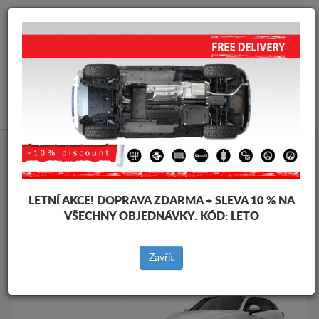
info@krytpodmotor.com
KOŠÍK
Kryt pod motor Mazda
Kryt pod motor Mazda CX3
Značky vozidel
Značky
vozidel
LETNÍ AKCE!
DOPRAVA ZDARMA + SLEVA 10 % NA
VŠECHNY OBJEDNÁVKY. KÓD:
LETO
Zpět na produkty
Zavřít