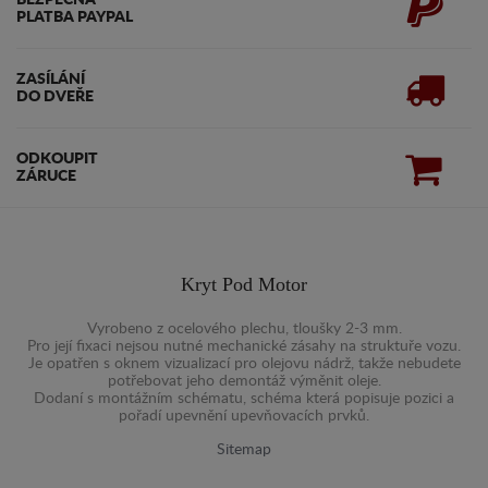
BEZPEČNÁ
PLATBA PAYPAL
ZASÍLÁNÍ
DO DVEŘE
ODKOUPIT
ZÁRUCE
Kryt Pod Motor
Vyrobeno z ocelového plechu, tloušky 2-3 mm.
Pro její fixaci nejsou nutné mechanické zásahy na struktuře vozu.
Je opatřen s oknem vizualizací pro olejovu nádrž, takže nebudete
potřebovat jeho demontáž výměnit oleje.
Dodaní s montážním schématu, schéma která popisuje pozici a
pořadí upevnění upevňovacích prvků.
Sitemap