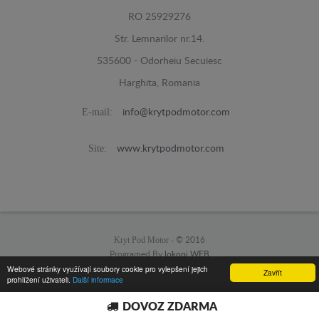
RO 25929276
Str. Lemnarilor nr.14.
535600 - Odorheiu Secuiesc
Harghita, Romania
E-mail:
info@krytpodmotor.com
Site:
www.krytpodmotor.com
Kryt Pod Motor -
© 2016
Programed By
lokopi WEB
Webové stránky využívají soubory cookie pro vylepšení jejich
Zavřít
prohlížení uživateli.
Další informace
DOVOZ ZDARMA