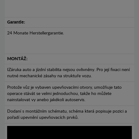
Garantie:
24 Monate Herstellergarantie.
MONTÁŽ:
IZáruka auto a jízdní stabilita nejsou ovlivněny. Pro její fixaci není
nutné mechanické zásahy na struktuře vozu.
Protože vůz je vybaven upevňovacími otvory, umožňuje tato
operace stávát se velmi jednoduchou, takže ho můžete
nainstalovat vy anebo jakékoli autoservis.
Dodaní s montážním schématu, schéma která popisuje pozici a
pořadí upevnění upevňovacích prvků.