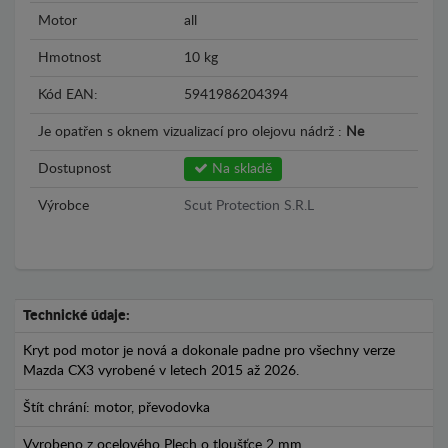
Motor
all
Hmotnost
10 kg
Kód EAN:
5941986204394
Je opatřen s oknem vizualizací pro olejovu nádrž :
Ne
Dostupnost
Na skladě
Výrobce
Scut Protection S.R.L
Technické údaje:
Kryt pod motor je nová a dokonale padne pro všechny verze
Mazda CX3 vyrobené v letech 2015 až 2026.
Štít chrání: motor, převodovka
Vyrobeno z ocelového Plech o tloušťce 2 mm.