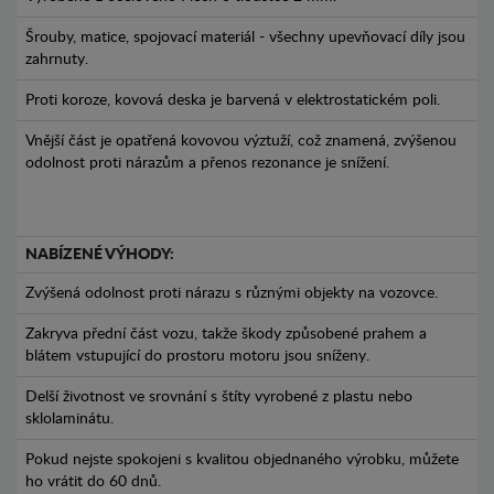
Šrouby, matice, spojovací materiál - všechny upevňovací díly jsou
zahrnuty.
Proti koroze, kovová deska je barvená v elektrostatickém poli.
Vnější část je opatřená kovovou výztuží, což znamená, zvýšenou
odolnost proti nárazům a přenos rezonance je snížení.
NABÍZENÉ VÝHODY:
Zvýšená odolnost proti nárazu s různými objekty na vozovce.
Zakryva přední část vozu, takže škody způsobené prahem a
blátem vstupující do prostoru motoru jsou sníženy.
Delší životnost ve srovnání s štíty vyrobené z plastu nebo
sklolaminátu.
Pokud nejste spokojeni s kvalitou objednaného výrobku, můžete
ho vrátit do 60 dnů.