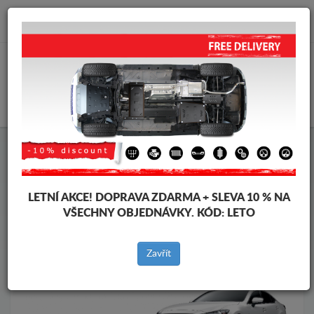
info@krytpodmotor.com
KOŠÍK
Kryt pod motor Mazda
Kryt pod motor Mazda 6
Značky vozidel
Značky
vozidel
LETNÍ AKCE!
DOPRAVA ZDARMA + SLEVA 10 % NA
VŠECHNY OBJEDNÁVKY. KÓD:
LETO
Zpět na produkty
Zavřít