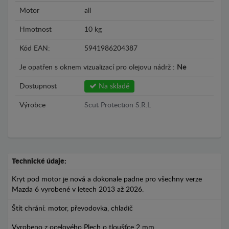
Motor
all
Hmotnost
10 kg
Kód EAN:
5941986204387
Je opatřen s oknem vizualizací pro olejovu nádrž :
Ne
Dostupnost
Na skladě
Výrobce
Scut Protection S.R.L
Technické údaje:
Kryt pod motor je nová a dokonale padne pro všechny verze
Mazda 6 vyrobené v letech 2013 až 2026.
Štít chrání: motor, převodovka, chladič
Vyrobeno z ocelového Plech o tloušťce 2 mm.