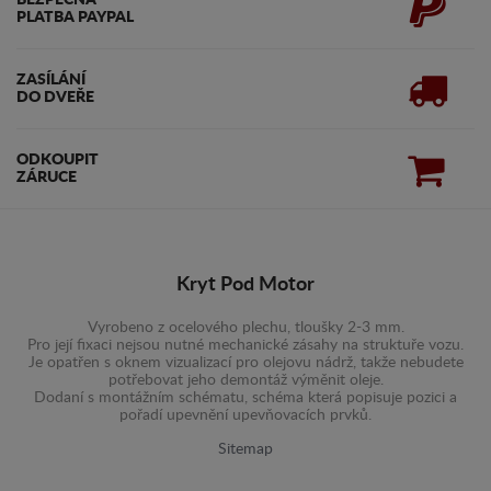
BEZPEČNÁ
PLATBA PAYPAL
ZASÍLÁNÍ
DO DVEŘE
ODKOUPIT
ZÁRUCE
Kryt Pod Motor
Vyrobeno z ocelového plechu, tloušky 2-3 mm.
Pro její fixaci nejsou nutné mechanické zásahy na struktuře vozu.
Je opatřen s oknem vizualizací pro olejovu nádrž, takže nebudete
potřebovat jeho demontáž výměnit oleje.
Dodaní s montážním schématu, schéma která popisuje pozici a
pořadí upevnění upevňovacích prvků.
Sitemap