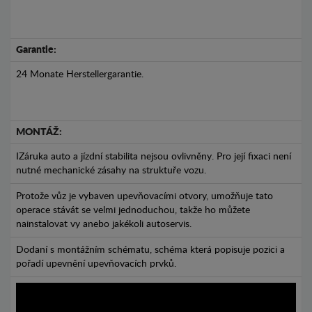
Garantie:
24 Monate Herstellergarantie.
MONTÁŽ:
IZáruka auto a jízdní stabilita nejsou ovlivněny. Pro její fixaci není
nutné mechanické zásahy na struktuře vozu.
Protože vůz je vybaven upevňovacími otvory, umožňuje tato
operace stávát se velmi jednoduchou, takže ho můžete
nainstalovat vy anebo jakékoli autoservis.
Dodaní s montážním schématu, schéma která popisuje pozici a
pořadí upevnění upevňovacích prvků.