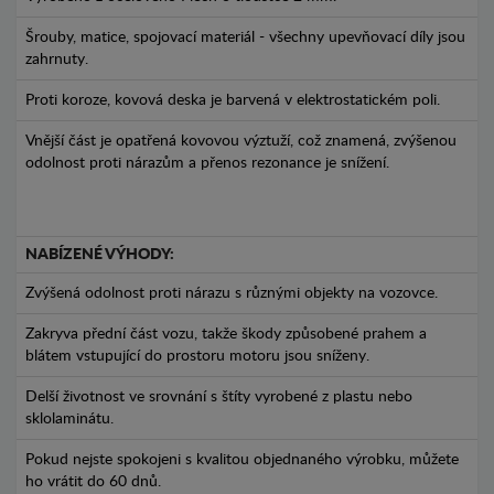
Šrouby, matice, spojovací materiál - všechny upevňovací díly jsou
zahrnuty.
Proti koroze, kovová deska je barvená v elektrostatickém poli.
Vnější část je opatřená kovovou výztuží, což znamená, zvýšenou
odolnost proti nárazům a přenos rezonance je snížení.
NABÍZENÉ VÝHODY:
Zvýšená odolnost proti nárazu s různými objekty na vozovce.
Zakryva přední část vozu, takže škody způsobené prahem a
blátem vstupující do prostoru motoru jsou sníženy.
Delší životnost ve srovnání s štíty vyrobené z plastu nebo
sklolaminátu.
Pokud nejste spokojeni s kvalitou objednaného výrobku, můžete
ho vrátit do 60 dnů.