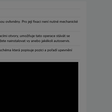
jsou ovlivněny. Pro její fixaci není nutné mechanické
cími otvory, umožňuje tato operace stávát se
te nainstalovat vy anebo jakékoli autoservis.
chéma která popisuje pozici a pořadí upevnění