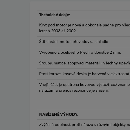
Technické údaje:
Kryt pod motor je nová a dokonale padne pro vše
letech 2003 až 2009.
Štít chrání: motor, převodovka, chladič
Vyrobeno z ocelového Plech o tloušťce 2 mm.
Šrouby, matice, spojovací materiál - všechny upevňo
Proti koroze, kovová deska je barvená v elektrostat
Vnější část je opatřená kovovou výztuží, což zname
nárazům a přenos rezonance je snížení.
NABÍZENÉ VÝHODY:
Zvýšená odolnost proti nárazu s různými objekty n