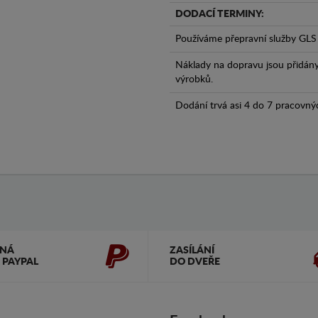
DODACÍ TERMINY:
Používáme přepravní služby GLS 
Náklady na dopravu jsou přidán
výrobků.
Dodání trvá asi 4 do 7 pracovný
ČNÁ
ZASÍLÁNÍ
 PAYPAL
DO DVEŘE