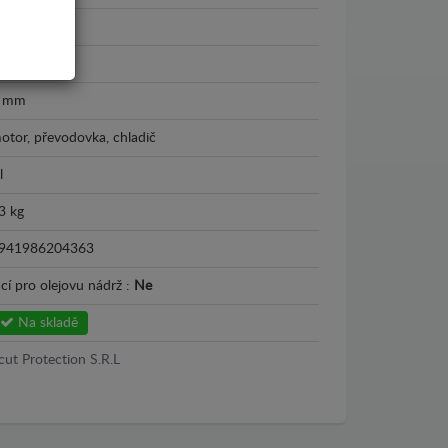
003 - 2009
lech
 mm
otor, převodovka, chladič
l
3 kg
941986204363
cí pro olejovu nádrž :
Ne
Na skladě
cut Protection S.R.L