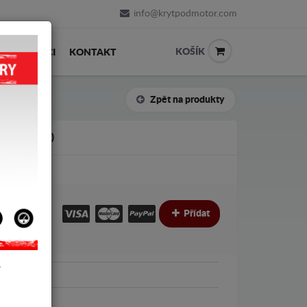
info@krytpodmotor.com
KOŠÍK
PRODEJCI
KONTAKT
Zpět na produkty
2003-2009)
€
€
Přídat
Y
azda
azda 5