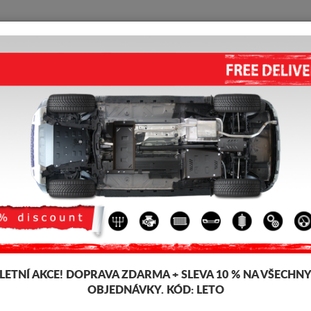
KRYT POD MOTOR
HOME
DOPRAVA
FEEDBACK
KRYT POD MOTOR MAZDA 5 (
Kód výrobku: 13.118
203 
196
LETNÍ AKCE!
DOPRAVA ZDARMA + SLEVA 10 % NA VŠECHN
Značka
M
OBJEDNÁVKY. KÓD:
LETO
Model
M