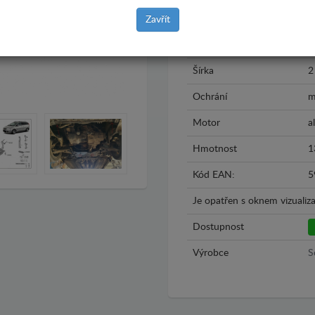
Rok výroby
2
Zavřít
Materiál
P
Šírka
2
Ochrání
m
Motor
al
Hmotnost
1
Kód EAN:
5
Je opatřen s oknem vizualiza
Dostupnost
Výrobce
S