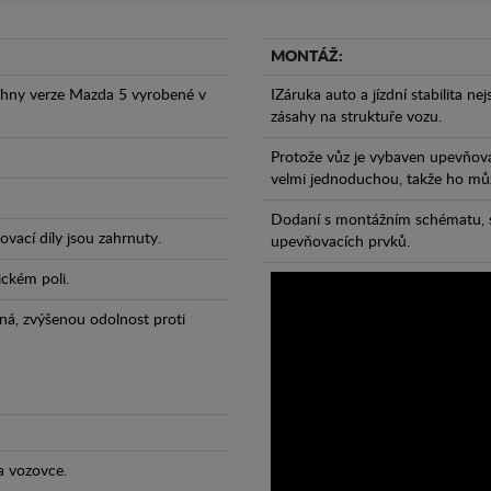
MONTÁŽ:
chny verze Mazda 5 vyrobené v
IZáruka auto a jízdní stabilita ne
zásahy na struktuře vozu.
Protože vůz je vybaven upevňova
velmi jednoduchou, takže ho může
Dodaní s montážním schématu, s
vací díly jsou zahrnuty.
upevňovacích prvků.
ickém poli.
ná, zvýšenou odolnost proti
a vozovce.