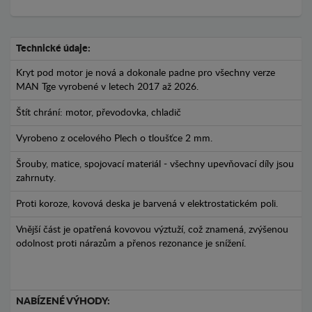
Technické údaje:
Kryt pod motor je nová a dokonale padne pro všechny verze
MAN Tge vyrobené v letech 2017 až 2026.
Štít chrání: motor, převodovka, chladič
Vyrobeno z ocelového Plech o tloušťce 2 mm.
Šrouby, matice, spojovací materiál - všechny upevňovací díly jsou
zahrnuty.
Proti koroze, kovová deska je barvená v elektrostatickém poli.
Vnější část je opatřená kovovou výztuží, což znamená, zvýšenou
odolnost proti nárazům a přenos rezonance je snížení.
NABÍZENÉ VÝHODY: