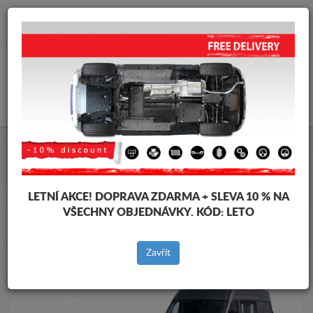
info@krytpodmotor.com
KOŠÍK
Kryt pod motor Man
Kryt pod motor Man Tge
Značky vozidel
Značky
vozidel
LETNÍ AKCE!
DOPRAVA ZDARMA + SLEVA 10 % NA
VŠECHNY OBJEDNÁVKY. KÓD:
LETO
Zpět na produkty
Zavřít