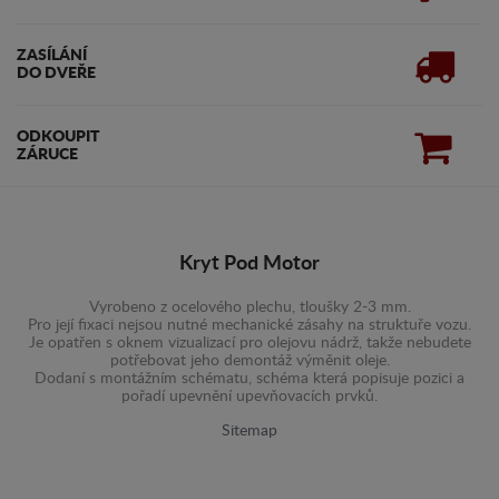
ZASÍLÁNÍ
DO DVEŘE
ODKOUPIT
ZÁRUCE
Kryt Pod Motor
Vyrobeno z ocelového plechu, tloušky 2-3 mm.
Pro její fixaci nejsou nutné mechanické zásahy na struktuře vozu.
Je opatřen s oknem vizualizací pro olejovu nádrž, takže nebudete
potřebovat jeho demontáž výměnit oleje.
Dodaní s montážním schématu, schéma která popisuje pozici a
pořadí upevnění upevňovacích prvků.
Sitemap