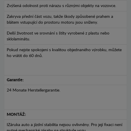
Zvýšená odolnost proti nárazu s různými objekty na vozovce.
Zakryva přední část vozu, takže škody způsobené prahem a
blátem vstupující do prostoru motoru jsou sníženy.
Delší životnost ve srovnání s štíty vyrobené z plastu nebo
sklolaminátu.
Pokud nejste spokojeni s kvalitou objednaného výrobku, můžete
ho vrátit do 60 dnů.
Garantie:
24 Monate Herstellergarantie.
MONTÁŽ:
IZáruka auto a jízdní stabilita nejsou ovlivněny. Pro její fixaci není
nutné mechanické zásahy na struktuře vozu.