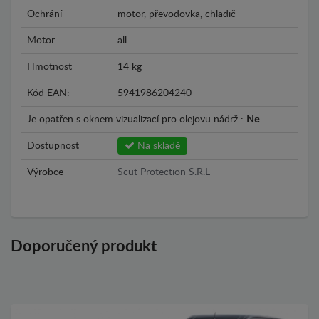
Ochrání
motor, převodovka, chladič
Motor
all
Hmotnost
14 kg
Kód EAN:
5941986204240
Je opatřen s oknem vizualizací pro olejovu nádrž :
Ne
Dostupnost
Na skladě
Výrobce
Scut Protection S.R.L
Doporučený produkt