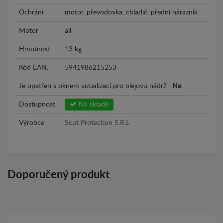
Ochrání
motor, převodovka, chladič, přední nárazník
Motor
all
Hmotnost
13 kg
Kód EAN:
5941986215253
Je opatřen s oknem vizualizací pro olejovu nádrž :
Ne
Dostupnost
Na skladě
Výrobce
Scut Protection S.R.L
Doporučený produkt