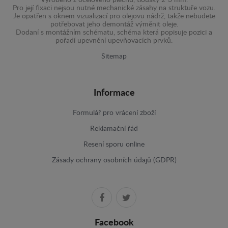
Vyrobeno z ocelového plechu, tloušky 2-3 mm.
Pro její fixaci nejsou nutné mechanické zásahy na struktuře vozu.
Je opatřen s oknem vizualizací pro olejovu nádrž, takže nebudete
potřebovat jeho demontáž výměnit oleje.
Dodaní s montážním schématu, schéma která popisuje pozici a
pořadí upevnění upevňovacích prvků.
Sitemap
Informace
Formulář pro vrácení zboží
Reklamační řád
Resení sporu online
Zásady ochrany osobních údajů (GDPR)
Facebook