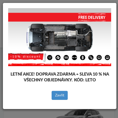
info@krytpodmotor.com
KOŠÍK
Kryt pod motor Kia
Kryt pod motor Kia Sportage
Značky vozidel
Značky
vozidel
LETNÍ AKCE!
DOPRAVA ZDARMA + SLEVA 10 % NA
VŠECHNY OBJEDNÁVKY. KÓD:
LETO
Zpět na produkty
Zavřít