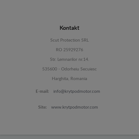
Kontakt
Scut Protection SRL
RO 25929276
Str. Lemnarilor nr.14.
535600 - Odorheiu Secuiesc
Harghita, Romania
E-mail:
info@krytpodmotor.com
Site:
www.krytpodmotor.com