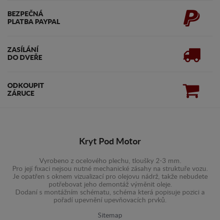
BEZPEČNÁ
PLATBA PAYPAL
ZASÍLÁNÍ
DO DVEŘE
ODKOUPIT
ZÁRUCE
Kryt Pod Motor
Vyrobeno z ocelového plechu, tloušky 2-3 mm.
Pro její fixaci nejsou nutné mechanické zásahy na struktuře vozu.
Je opatřen s oknem vizualizací pro olejovu nádrž, takže nebudete
potřebovat jeho demontáž výměnit oleje.
Dodaní s montážním schématu, schéma která popisuje pozici a
pořadí upevnění upevňovacích prvků.
Sitemap