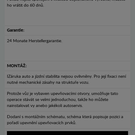
ho vrátit do 60 dnů.
Garantie:
24 Monate Herstellergarantie.
MONTÁŽ:
IZáruka auto a jízdní stabilita nejsou ovlivněny. Pro její fixaci není
nutné mechanické zásahy na struktuře vozu.
Protože vůz je vybaven upevňovacími otvory, umožňuje tato
operace stávát se velmi jednoduchou, takže ho můžete
nainstalovat vy anebo jakékoli autoservis.
Dodaní s montážním schématu, schéma která popisuje pozici a
pořadí upevnění upevňovacích prvků.