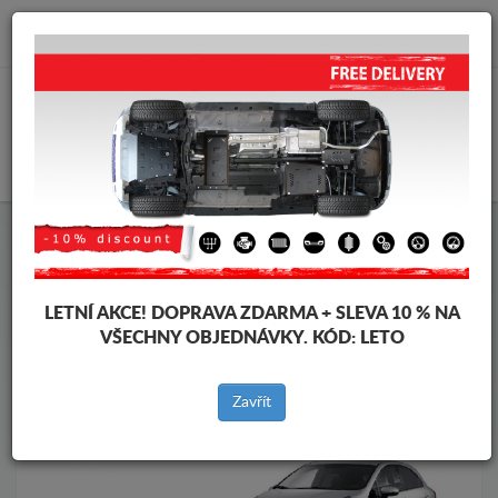
info@krytpodmotor.com
KOŠÍK
Kryt pod motor Kia
Kryt pod motor Kia Rio
Značky vozidel
Značky
vozidel
LETNÍ AKCE!
DOPRAVA ZDARMA + SLEVA 10 % NA
VŠECHNY OBJEDNÁVKY. KÓD:
LETO
Zpět na produkty
Zavřít