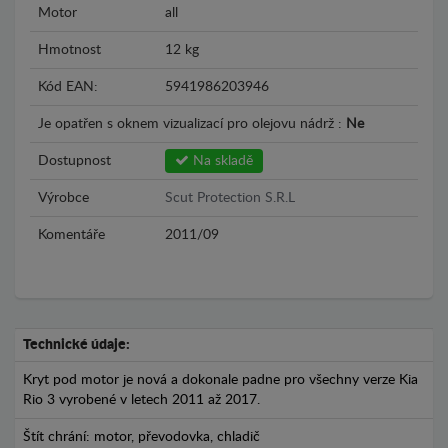
Motor
all
Hmotnost
12 kg
Kód EAN:
5941986203946
Je opatřen s oknem vizualizací pro olejovu nádrž :
Ne
Dostupnost
Na skladě
Výrobce
Scut Protection S.R.L
Komentáře
2011/09
Technické údaje:
Kryt pod motor je nová a dokonale padne pro všechny verze Kia
Rio 3 vyrobené v letech 2011 až 2017.
Štít chrání: motor, převodovka, chladič