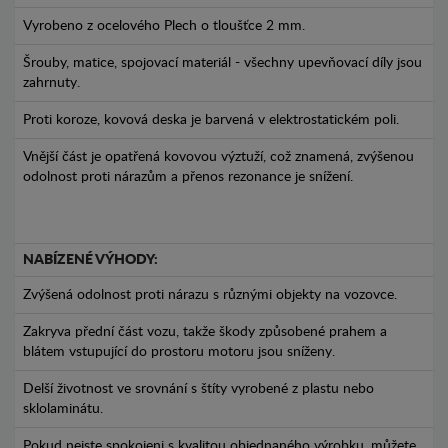
Vyrobeno z ocelového Plech o tloušťce 2 mm.
Šrouby, matice, spojovací materiál - všechny upevňovací díly jsou
zahrnuty.
Proti koroze, kovová deska je barvená v elektrostatickém poli.
Vnější část je opatřená kovovou výztuží, což znamená, zvýšenou
odolnost proti nárazům a přenos rezonance je snížení.
NABÍZENÉ VÝHODY:
Zvýšená odolnost proti nárazu s různými objekty na vozovce.
Zakryva přední část vozu, takže škody způsobené prahem a
blátem vstupující do prostoru motoru jsou sníženy.
Delší životnost ve srovnání s štíty vyrobené z plastu nebo
sklolaminátu.
Pokud nejste spokojeni s kvalitou objednaného výrobku, můžete