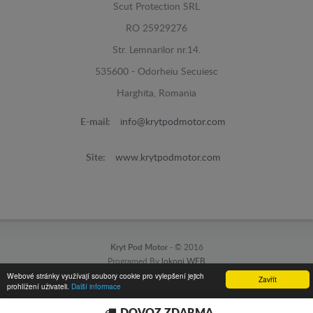
Scut Protection SRL
RO 25929276
Str. Lemnarilor nr.14.
535600 - Odorheiu Secuiesc
Harghita, Romania
E-mail:
info@krytpodmotor.com
Site:
www.krytpodmotor.com
Kryt Pod Motor -
© 2016
Programed By
lokopi WEB
Webové stránky využívají soubory cookie pro vylepšení jejich
Zavřít
prohlížení uživateli.
Další informace