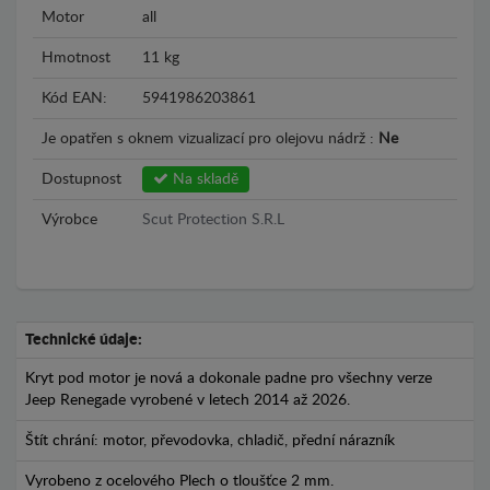
Motor
all
Hmotnost
11 kg
Kód EAN:
5941986203861
Je opatřen s oknem vizualizací pro olejovu nádrž :
Ne
Dostupnost
Na skladě
Výrobce
Scut Protection S.R.L
Technické údaje:
Kryt pod motor je nová a dokonale padne pro všechny verze
Jeep Renegade vyrobené v letech 2014 až 2026.
Štít chrání: motor, převodovka, chladič, přední nárazník
Vyrobeno z ocelového Plech o tloušťce 2 mm.