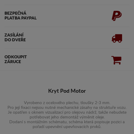
BEZPEČNÁ
PLATBA PAYPAL
ZASÍLÁNÍ
DO DVEŘE
ODKOUPIT
ZÁRUCE
Kryt Pod Motor
Vyrobeno z ocelového plechu, tloušky 2-3 mm.
Pro její fixaci nejsou nutné mechanické zásahy na struktuře vozu.
Je opatřen s oknem vizualizací pro olejovu nádrž, takže nebudete
potřebovat jeho demontáž výměnit oleje.
Dodaní s montážním schématu, schéma která popisuje pozici a
pořadí upevnění upevňovacích prvků.