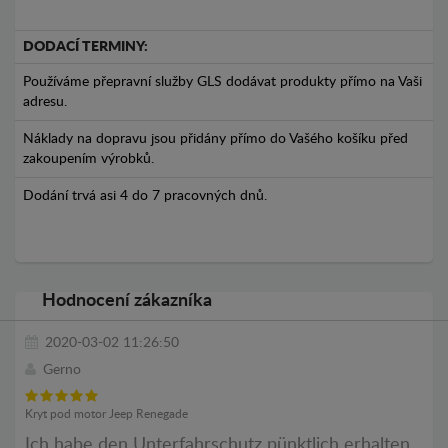
DODACÍ TERMINY:
Používáme přepravní služby GLS dodávat produkty přímo na Vaši
adresu.
Náklady na dopravu jsou přidány přímo do Vašého košíku před
zakoupením výrobků.
Dodání trvá asi 4 do 7 pracovných dnů.
Hodnocení zákazníka
2020-03-02 11:26:50
Gerno
Kryt pod motor Jeep Renegade
Ich habe den Unterfahrschutz pünktlich erhalten.