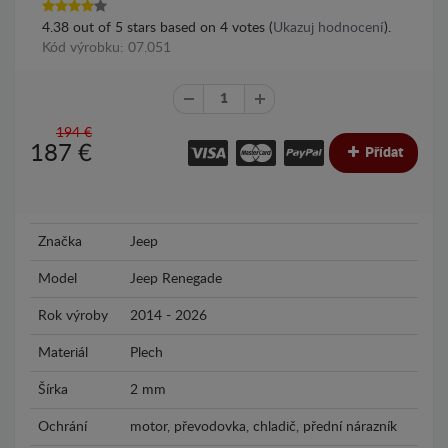
4.38
out of
5
stars based on
4
votes (
Ukazuj hodnocení
).
Kód výrobku: 07.051
194 €
187
€
Přídat
Značka
Jeep
Model
Jeep Renegade
Rok výroby
2014 - 2026
Materiál
Plech
Šírka
2 mm
Ochrání
motor, převodovka, chladič, přední nárazník