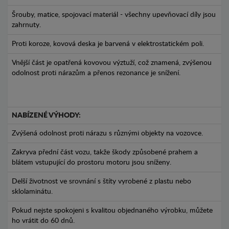
Šrouby, matice, spojovací materiál - všechny upevňovací díly jsou
zahrnuty.
Proti koroze, kovová deska je barvená v elektrostatickém poli.
Vnější část je opatřená kovovou výztuží, což znamená, zvýšenou
odolnost proti nárazům a přenos rezonance je snížení.
NABÍZENÉ VÝHODY:
Zvýšená odolnost proti nárazu s různými objekty na vozovce.
Zakryva přední část vozu, takže škody způsobené prahem a
blátem vstupující do prostoru motoru jsou sníženy.
Delší životnost ve srovnání s štíty vyrobené z plastu nebo
sklolaminátu.
Pokud nejste spokojeni s kvalitou objednaného výrobku, můžete
ho vrátit do 60 dnů.