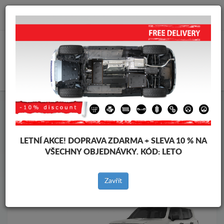
info@krytpodmotor.com
KOŠÍK
Kryt pod motor Jeep
Kryt pod motor Jeep Renegade
Značky vozidel
Značky
vozidel
LETNÍ AKCE!
DOPRAVA ZDARMA + SLEVA 10 % NA
VŠECHNY OBJEDNÁVKY. KÓD:
LETO
Zpět na produkty
Zavřít