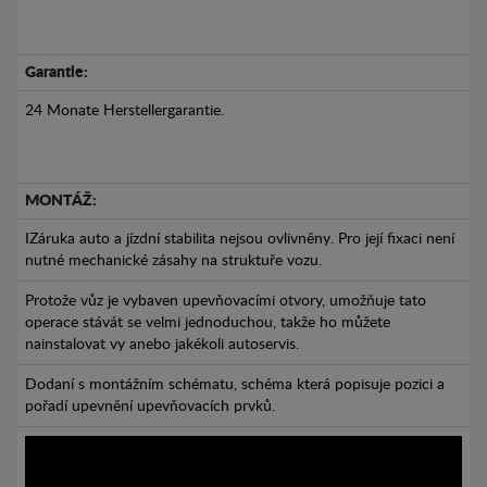
Garantie:
24 Monate Herstellergarantie.
MONTÁŽ:
IZáruka auto a jízdní stabilita nejsou ovlivněny. Pro její fixaci není
nutné mechanické zásahy na struktuře vozu.
Protože vůz je vybaven upevňovacími otvory, umožňuje tato
operace stávát se velmi jednoduchou, takže ho můžete
nainstalovat vy anebo jakékoli autoservis.
Dodaní s montážním schématu, schéma která popisuje pozici a
pořadí upevnění upevňovacích prvků.