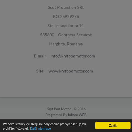
Scut Protection SRL
RO 25929276
Str. Lemnarilor nr.14.
535600 - Odorheiu Secuiesc
Harghita, Romania
E-mail:
info@krytpodmotor.com
Site:
www.krytpodmotor.com
Kryt Pod Motor -
© 2016
Programed By
lokopi WEB
Webové stránky využívají soubory cookie pro vylepšení jejich
Zavřít
prohlížení uživateli.
Další informace