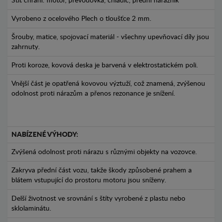
Štít chrání: motor, převodovka, chladič, přední nárazník
Vyrobeno z ocelového Plech o tloušťce 2 mm.
Šrouby, matice, spojovací materiál - všechny upevňovací díly jsou
zahrnuty.
Proti koroze, kovová deska je barvená v elektrostatickém poli.
Vnější část je opatřená kovovou výztuží, což znamená, zvýšenou
odolnost proti nárazům a přenos rezonance je snížení.
NABÍZENÉ VÝHODY:
Zvýšená odolnost proti nárazu s různými objekty na vozovce.
Zakryva přední část vozu, takže škody způsobené prahem a
blátem vstupující do prostoru motoru jsou sníženy.
Delší životnost ve srovnání s štíty vyrobené z plastu nebo
sklolaminátu.