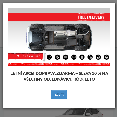
info@krytpodmotor.com
KOŠÍK
Kryt pod motor Hyundai
Kryt pod motor Hyundai Tucson
Značky vozidel
Značky
vozidel
LETNÍ AKCE!
DOPRAVA ZDARMA + SLEVA 10 % NA
VŠECHNY OBJEDNÁVKY. KÓD:
LETO
Zpět na produkty
Zavřít