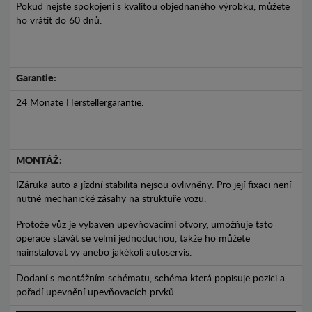
Pokud nejste spokojeni s kvalitou objednaného výrobku, můžete
ho vrátit do 60 dnů.
Garantie:
24 Monate Herstellergarantie.
MONTÁŽ:
IZáruka auto a jízdní stabilita nejsou ovlivněny. Pro její fixaci není
nutné mechanické zásahy na struktuře vozu.
Protože vůz je vybaven upevňovacími otvory, umožňuje tato
operace stávát se velmi jednoduchou, takže ho můžete
nainstalovat vy anebo jakékoli autoservis.
Dodaní s montážním schématu, schéma která popisuje pozici a
pořadí upevnění upevňovacích prvků.