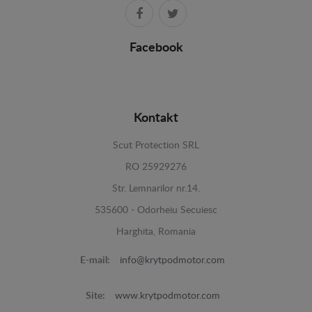
Facebook
Kontakt
Scut Protection SRL
RO 25929276
Str. Lemnarilor nr.14.
535600 - Odorheiu Secuiesc
Harghita, Romania
E-mail:
info@krytpodmotor.com
Site:
www.krytpodmotor.com