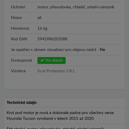
Ochrání
motor, převodovka, chladič, přední nárazník
Motor
all
Hmotnost
16 kg
Kód EAN:
5941986203588
Je opatřen s oknem vizualizací pro olejovu nádrž :
Ne
Dostupnost
Na skladě
Výrobce
Scut Protection S.R.L
Technické údaje:
Kryt pod motor je nová a dokonale padne pro všechny verze
Hyundai Tucson vyrobené v letech 2015 až 2020.