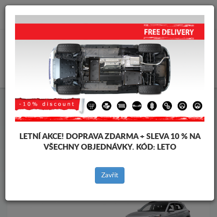
info@krytpodmotor.com
KOŠÍK
Kryt pod motor Hyundai
Kryt pod motor Hyundai IX35
Značky vozidel
Značky
vozidel
LETNÍ AKCE!
DOPRAVA ZDARMA + SLEVA 10 % NA
VŠECHNY OBJEDNÁVKY. KÓD:
LETO
Zpět na produkty
Zavřít