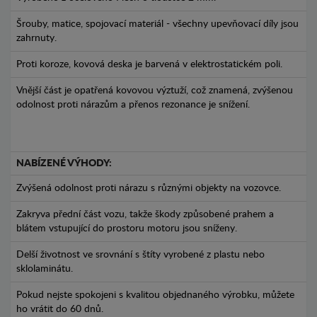
Šrouby, matice, spojovací materiál - všechny upevňovací díly jsou
zahrnuty.
Proti koroze, kovová deska je barvená v elektrostatickém poli.
Vnější část je opatřená kovovou výztuží, což znamená, zvýšenou
odolnost proti nárazům a přenos rezonance je snížení.
NABÍZENÉ VÝHODY:
Zvýšená odolnost proti nárazu s různými objekty na vozovce.
Zakryva přední část vozu, takže škody způsobené prahem a
blátem vstupující do prostoru motoru jsou sníženy.
Delší životnost ve srovnání s štíty vyrobené z plastu nebo
sklolaminátu.
Pokud nejste spokojeni s kvalitou objednaného výrobku, můžete
ho vrátit do 60 dnů.