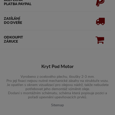
BEZPEČNÁ
PLATBA PAYPAL
ZASÍLÁNÍ
DO DVEŘE
ODKOUPIT
ZÁRUCE
Kryt Pod Motor
Vyrobeno z ocelového plechu, tloušky 2-3 mm.
Pro její fixaci nejsou nutné mechanické zásahy na struktuře vozu.
Je opatřen s oknem vizualizací pro olejovu nádrž, takže nebudete
potřebovat jeho demontáž výměnit oleje.
Dodaní s montážním schématu, schéma která popisuje pozici a
pořadí upevnění upevňovacích prvků.
Sitemap