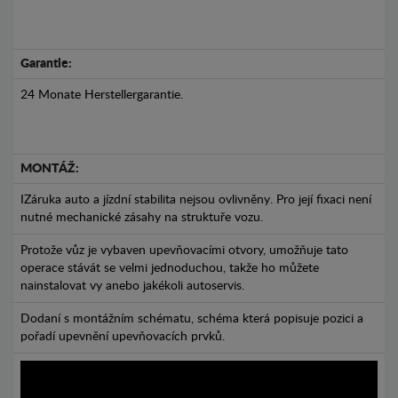
Garantie:
24 Monate Herstellergarantie.
MONTÁŽ:
IZáruka auto a jízdní stabilita nejsou ovlivněny. Pro její fixaci není
nutné mechanické zásahy na struktuře vozu.
Protože vůz je vybaven upevňovacími otvory, umožňuje tato
operace stávát se velmi jednoduchou, takže ho můžete
nainstalovat vy anebo jakékoli autoservis.
Dodaní s montážním schématu, schéma která popisuje pozici a
pořadí upevnění upevňovacích prvků.