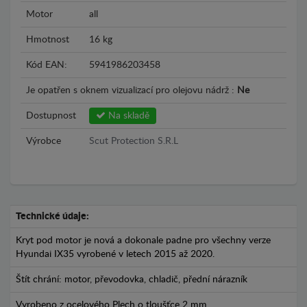
Motor
all
Hmotnost
16 kg
Kód EAN:
5941986203458
Je opatřen s oknem vizualizací pro olejovu nádrž :
Ne
Dostupnost
Na skladě
Výrobce
Scut Protection S.R.L
Technické údaje:
Kryt pod motor je nová a dokonale padne pro všechny verze
Hyundai IX35 vyrobené v letech 2015 až 2020.
Štít chrání: motor, převodovka, chladič, přední nárazník
Vyrobeno z ocelového Plech o tloušťce 2 mm.