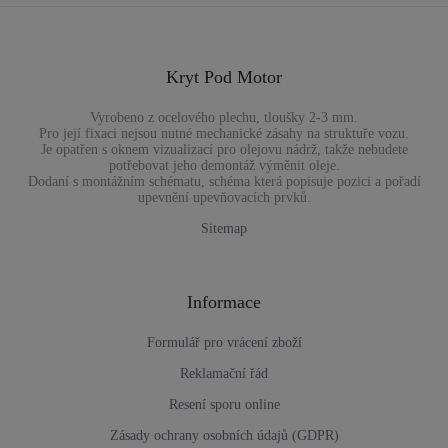
Kryt Pod Motor
Vyrobeno z ocelového plechu, tloušky 2-3 mm.
Pro její fixaci nejsou nutné mechanické zásahy na struktuře vozu.
Je opatřen s oknem vizualizací pro olejovu nádrž, takže nebudete
potřebovat jeho demontáž výměnit oleje.
Dodaní s montážním schématu, schéma která popisuje pozici a pořadí
upevnění upevňovacích prvků.
Sitemap
Informace
Formulář pro vrácení zboží
Reklamační řád
Resení sporu online
Zásady ochrany osobních údajů (GDPR)