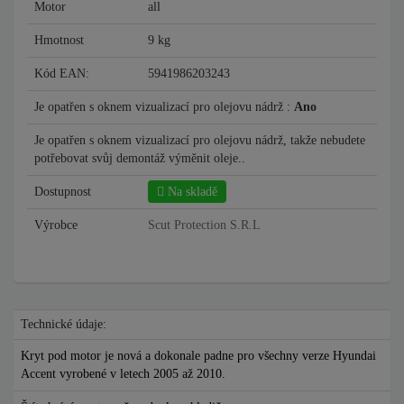
Motor
all
Hmotnost
9 kg
Kód EAN:
5941986203243
Je opatřen s oknem vizualizací pro olejovu nádrž :
Ano
Je opatřen s oknem vizualizací pro olejovu nádrž, takže nebudete
potřebovat svůj demontáž výměnit oleje..
Dostupnost
Na skladě
Výrobce
Scut Protection S.R.L
Technické údaje:
Kryt pod motor je nová a dokonale padne pro všechny verze Hyundai
Accent vyrobené v letech 2005 až 2010.