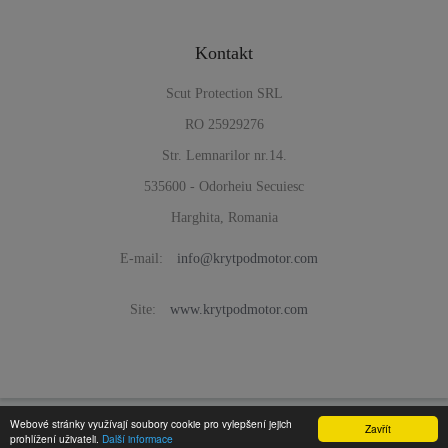
Kontakt
Scut Protection SRL
RO 25929276
Str. Lemnarilor nr.14.
535600 - Odorheiu Secuiesc
Harghita, Romania
E-mail:
info@krytpodmotor.com
Site:
www.krytpodmotor.com
Webové stránky využívají soubory cookie pro vylepšení jejich
Zavřít
prohlížení uživateli.
Další informace
Kryt Pod Motor -
© 2016