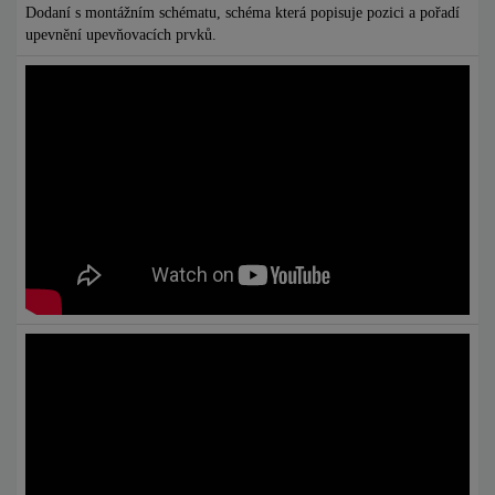
Dodaní s montážním schématu, schéma která popisuje pozici a pořadí
upevnění upevňovacích prvků.