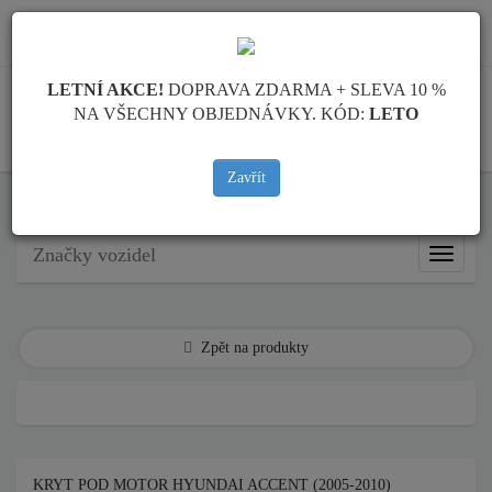
info@krytpodmotor.com
LETNÍ AKCE!
DOPRAVA ZDARMA + SLEVA 10 %
NA VŠECHNY OBJEDNÁVKY. KÓD:
LETO
KOŠÍK
Zavřít
Kryt pod motor Hyundai
Kryt pod motor Hyundai Accent
Značky vozidel
Značky
vozidel
Zpět na produkty
KRYT POD MOTOR HYUNDAI ACCENT (2005-2010)