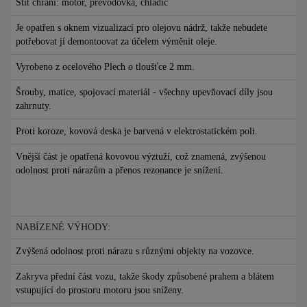
Štít chrání: motor, převodovka, chladič
Je opatřen s oknem vizualizací pro olejovu nádrž, takže nebudete
potřebovat jí demontoovat za účelem výměnit oleje.
Vyrobeno z ocelového Plech o tloušťce 2 mm.
Šrouby, matice, spojovací materiál - všechny upevňovací díly jsou
zahrnuty.
Proti koroze, kovová deska je barvená v elektrostatickém poli.
Vnější část je opatřená kovovou výztuží, což znamená, zvýšenou
odolnost proti nárazům a přenos rezonance je snížení.
NABÍZENÉ VÝHODY:
Zvýšená odolnost proti nárazu s různými objekty na vozovce.
Zakryva přední část vozu, takže škody způsobené prahem a blátem
vstupující do prostoru motoru jsou sníženy.