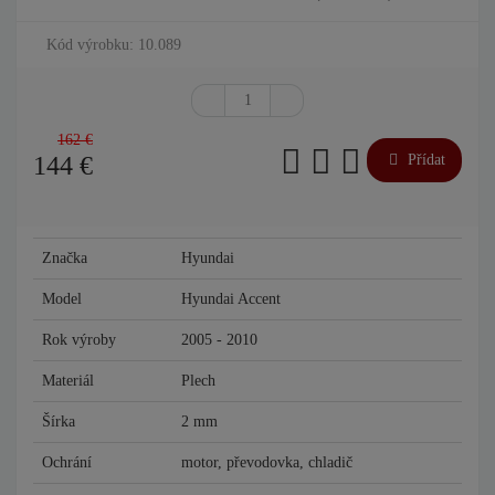
Kód výrobku: 10.089
162 €
144
€
Přídat
Značka
Hyundai
Model
Hyundai Accent
Rok výroby
2005 - 2010
Materiál
Plech
Šírka
2 mm
Ochrání
motor, převodovka, chladič