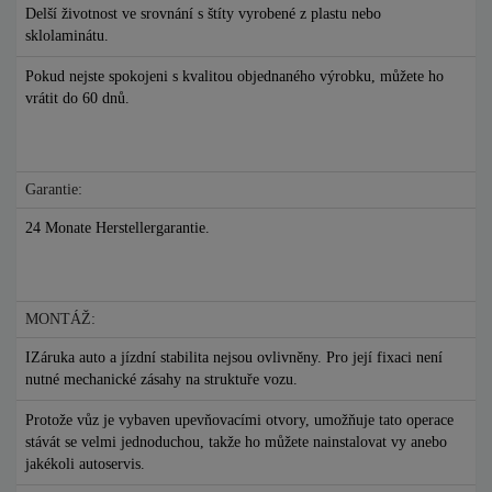
Delší životnost ve srovnání s štíty vyrobené z plastu nebo
sklolaminátu.
Pokud nejste spokojeni s kvalitou objednaného výrobku, můžete ho
vrátit do 60 dnů.
Garantie:
24 Monate Herstellergarantie.
MONTÁŽ:
IZáruka auto a jízdní stabilita nejsou ovlivněny. Pro její fixaci není
nutné mechanické zásahy na struktuře vozu.
Protože vůz je vybaven upevňovacími otvory, umožňuje tato operace
stávát se velmi jednoduchou, takže ho můžete nainstalovat vy anebo
jakékoli autoservis.