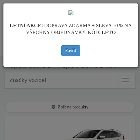
info@krytpodmotor.com
LETNÍ AKCE!
DOPRAVA ZDARMA + SLEVA 10 % NA
VŠECHNY OBJEDNÁVKY. KÓD:
LETO
KOŠÍK
Zavřít
Kryt pod motor Honda
Kryt pod motor Honda CR-V
Značky vozidel
Značky
vozidel
Zpět na produkty