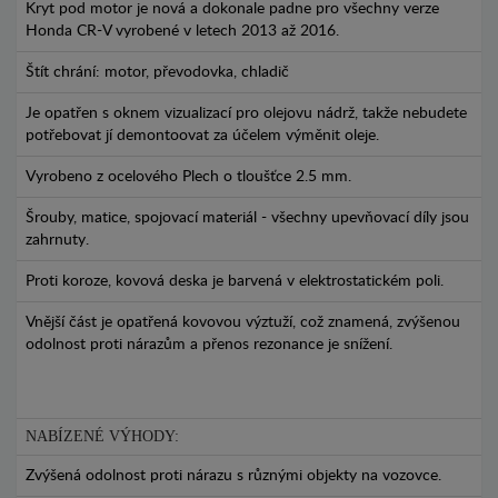
Kryt pod motor je nová a dokonale padne pro všechny verze
Honda CR-V vyrobené v letech 2013 až 2016.
Štít chrání: motor, převodovka, chladič
Je opatřen s oknem vizualizací pro olejovu nádrž, takže nebudete
potřebovat jí demontoovat za účelem výměnit oleje.
Vyrobeno z ocelového Plech o tloušťce 2.5 mm.
Šrouby, matice, spojovací materiál - všechny upevňovací díly jsou
zahrnuty.
Proti koroze, kovová deska je barvená v elektrostatickém poli.
Vnější část je opatřená kovovou výztuží, což znamená, zvýšenou
odolnost proti nárazům a přenos rezonance je snížení.
NABÍZENÉ VÝHODY:
Zvýšená odolnost proti nárazu s různými objekty na vozovce.