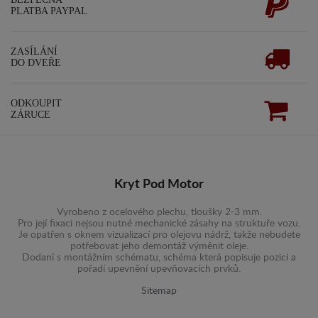
PLATBA PAYPAL
ZASÍLÁNÍ
DO DVEŘE
ODKOUPIT
ZÁRUCE
Kryt Pod Motor
Vyrobeno z ocelového plechu, tloušky 2-3 mm.
Pro její fixaci nejsou nutné mechanické zásahy na struktuře vozu.
Je opatřen s oknem vizualizací pro olejovu nádrž, takže nebudete
potřebovat jeho demontáž výměnit oleje.
Dodaní s montážním schématu, schéma která popisuje pozici a
pořadí upevnění upevňovacích prvků.
Sitemap