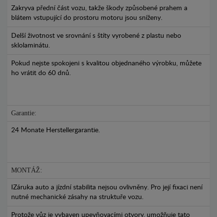
Zakryva přední část vozu, takže škody způsobené prahem a
blátem vstupující do prostoru motoru jsou sníženy.
Delší životnost ve srovnání s štíty vyrobené z plastu nebo
sklolaminátu.
Pokud nejste spokojeni s kvalitou objednaného výrobku, můžete
ho vrátit do 60 dnů.
Garantie:
24 Monate Herstellergarantie.
MONTÁŽ:
IZáruka auto a jízdní stabilita nejsou ovlivněny. Pro její fixaci není
nutné mechanické zásahy na struktuře vozu.
Protože vůz je vybaven upevňovacími otvory, umožňuje tato