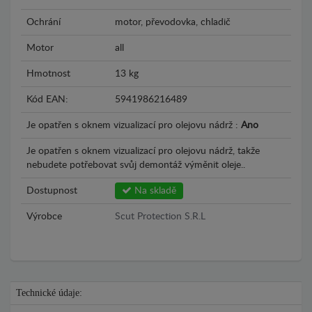
Ochrání
motor, převodovka, chladič
Motor
all
Hmotnost
13 kg
Kód EAN:
5941986216489
Je opatřen s oknem vizualizací pro olejovu nádrž :
Ano
Je opatřen s oknem vizualizací pro olejovu nádrž, takže
nebudete potřebovat svůj demontáž výměnit oleje..
Dostupnost
Na skladě
Výrobce
Scut Protection S.R.L
Technické údaje: