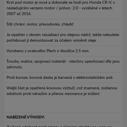
Kryt pod motor je nová a dokonale se hodí pro Honda CR-V, s
následujícími verzemi motor / pohon: 2.0 - vyráběné v letech
2007 až 2016.
Štít chrání: motor, převodovka, chladič
Je opatřen s oknem vizualizací pro olejovu nádrž, takže nebudete
potřebovat jí demontoovat za účelem výměnit oleje.
Vyrobeno z ocelového Plech o tloušťce 2.5 mm.
Šrouby, matice, spojovací materiál - všechny upevňovací díly jsou
zahrnuty.
Proti koroze, kovová deska je barvená v elektrostatickém poli.
Vnější část je opatřená kovovou výztuží, což znamená, zvýšenou
odolnost proti nárazům a přenos rezonance je snížení.
NABÍZENÉ VÝHODY: