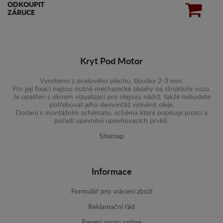
ODKOUPIT
ZÁRUCE
Kryt Pod Motor
Vyrobeno z ocelového plechu, tloušky 2-3 mm.
Pro její fixaci nejsou nutné mechanické zásahy na struktuře vozu.
Je opatřen s oknem vizualizací pro olejovu nádrž, takže nebudete
potřebovat jeho demontáž výměnit oleje.
Dodaní s montážním schématu, schéma která popisuje pozici a
pořadí upevnění upevňovacích prvků.
Sitemap
Informace
Formulář pro vrácení zboží
Reklamační řád
Resení sporu online