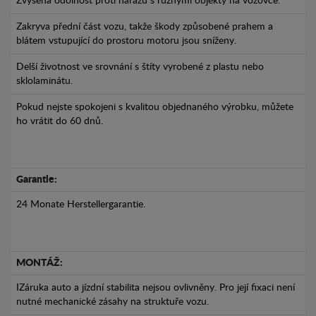
Zvýšená odolnost proti nárazu s různými objekty na vozovce.
Zakryva přední část vozu, takže škody způsobené prahem a
blátem vstupující do prostoru motoru jsou sníženy.
Delší životnost ve srovnání s štíty vyrobené z plastu nebo
sklolaminátu.
Pokud nejste spokojeni s kvalitou objednaného výrobku, můžete
ho vrátit do 60 dnů.
Garantie:
24 Monate Herstellergarantie.
MONTÁŽ:
IZáruka auto a jízdní stabilita nejsou ovlivněny. Pro její fixaci není
nutné mechanické zásahy na struktuře vozu.