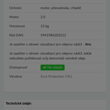
Ochrání
motor, převodovka, chladič
Motor
2.0
Hmotnost
13 kg
Kód EAN:
5941986203212
Je opatřen s oknem vizualizací pro olejovu nádrž :
Ano
Je opatřen s oknem vizualizací pro olejovu nádrž, takže
nebudete potřebovat svůj demontáž výměnit oleje..
Dostupnost
Na skladě
Výrobce
Scut Protection S.R.L
Technické údaje: