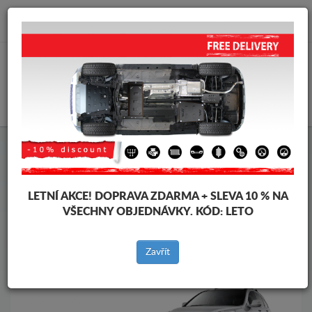
info@krytpodmotor.com
KOŠÍK
Kryt pod motor Honda
Kryt pod motor Honda CR-V
Značky vozidel
Značky
vozidel
LETNÍ AKCE!
DOPRAVA ZDARMA + SLEVA 10 % NA
VŠECHNY OBJEDNÁVKY. KÓD:
LETO
Zpět na produkty
Zavřít