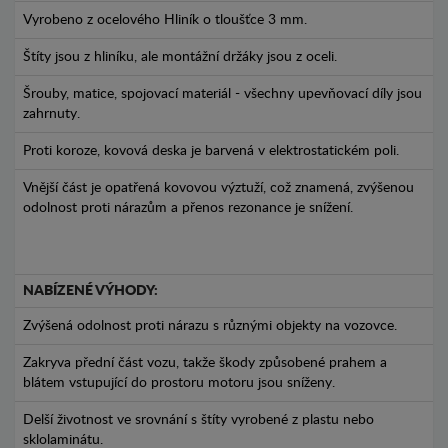
Vyrobeno z ocelového Hliník o tloušťce 3 mm.
Štíty jsou z hliníku, ale montážní držáky jsou z oceli.
Šrouby, matice, spojovací materiál - všechny upevňovací díly jsou
zahrnuty.
Proti koroze, kovová deska je barvená v elektrostatickém poli.
Vnější část je opatřená kovovou výztuží, což znamená, zvýšenou
odolnost proti nárazům a přenos rezonance je snížení.
NABÍZENÉ VÝHODY:
Zvýšená odolnost proti nárazu s různými objekty na vozovce.
Zakryva přední část vozu, takže škody způsobené prahem a
blátem vstupující do prostoru motoru jsou sníženy.
Delší životnost ve srovnání s štíty vyrobené z plastu nebo
sklolaminátu.