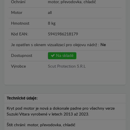
Ochrání
motor, převodovka, chladič
Motor
all
Hmotnost
8 kg
Kód EAN:
5941986218179
Je opatřen s oknem vizualizací pro olejovu nádrž :
Ne
Dostupnost
Na skladě
Výrobce
Scut Protection S.R.L
Technické údaje:
Kryt pod motor je nová a dokonale padne pro všechny verze
Suzuki Vitara vyrobené v letech 2013 až 2023.
Štít chrání: motor, převodovka, chladič