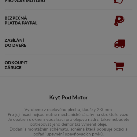
PRO VAŠE MOTORU
BEZPEČNÁ
PLATBA PAYPAL
ZASÍLÁNÍ
DO DVEŘE
ODKOUPIT
ZÁRUCE
Kryt Pod Motor
Vyrobeno z ocelového plechu, tloušky 2-3 mm.
Pro její fixaci nejsou nutné mechanické zásahy na struktuře vozu.
Je opatřen s oknem vizualizací pro olejovu nádrž, takže nebudete
potřebovat jeho demontáž výměnit oleje.
Dodaní s montážním schématu, schéma která popisuje pozici a
pořadí upevnění upevňovacích prvků.