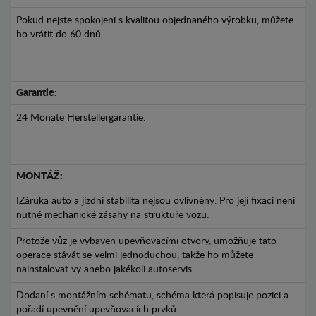
Pokud nejste spokojeni s kvalitou objednaného výrobku, můžete
ho vrátit do 60 dnů.
Garantie:
24 Monate Herstellergarantie.
MONTÁŽ:
IZáruka auto a jízdní stabilita nejsou ovlivněny. Pro její fixaci není
nutné mechanické zásahy na struktuře vozu.
Protože vůz je vybaven upevňovacími otvory, umožňuje tato
operace stávát se velmi jednoduchou, takže ho můžete
nainstalovat vy anebo jakékoli autoservis.
Dodaní s montážním schématu, schéma která popisuje pozici a
pořadí upevnění upevňovacích prvků.