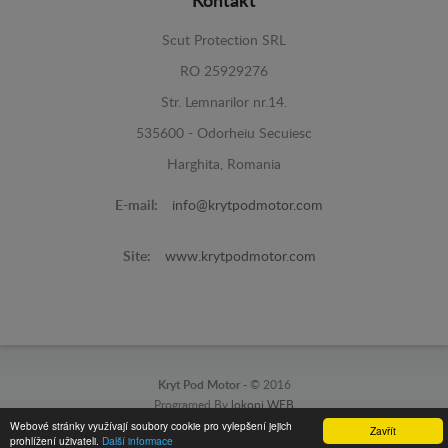
Kontakt
Scut Protection SRL
RO 25929276
Str. Lemnarilor nr.14.
535600 - Odorheiu Secuiesc
Harghita, Romania
E-mail:
info@krytpodmotor.com
Site:
www.krytpodmotor.com
Kryt Pod Motor -
© 2016
Programed By
lokopi WEB
Webové stránky využívají soubory cookie pro vylepšení jejich
Zavřít
prohlížení uživateli.
Další informace