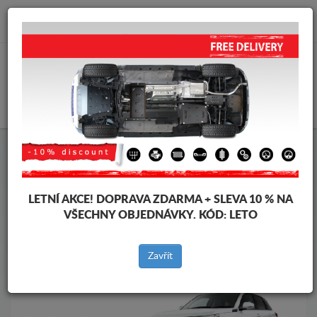
info@krytpodmotor.com
KOŠÍK
Kryt pod motor Suzuki
Kryt pod motor Suzuki Vitara
Značky vozidel
Značky
vozidel
LETNÍ AKCE!
DOPRAVA ZDARMA + SLEVA 10 % NA
VŠECHNY OBJEDNÁVKY. KÓD:
LETO
Zpět na produkty
Zavřít