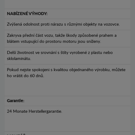
NABÍZENÉ VÝHODY:
Zvýšená odolnost proti nárazu s různými objekty na vozovce.
Zakryva přední část vozu, takže škody způsobené prahem a
blátem vstupující do prostoru motoru jsou sníženy.
Delší životnost ve srovnání s štíty vyrobené z plastu nebo
sklolaminátu.
Pokud nejste spokojeni s kvalitou objednaného výrobku, můžete
ho vrátit do 60 dnů.
Garantie:
24 Monate Herstellergarantie.