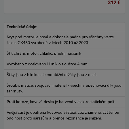
312 €
Technické údaje:
Kryt pod motor je nová a dokonale padne pro všechny verze
Lexus GX460 vyrobené v letech 2010 až 2023.
Štít chrání: motor, chladič, přední nárazník
Vyrobeno z ocelového Hliník o tloušťce 4 mm.
Štíty jsou z hliníku, ale montážní držáky jsou z oceli.
Šrouby, matice, spojovací materiál - všechny upevňovací díly jsou
zahrnuty.
Proti koroze, kovová deska je barvená v elektrostatickém poli.
Vnější část je opatřená kovovou výztuží, což znamená, zvýšenou
odolnost proti nárazům a přenos rezonance je snížení.