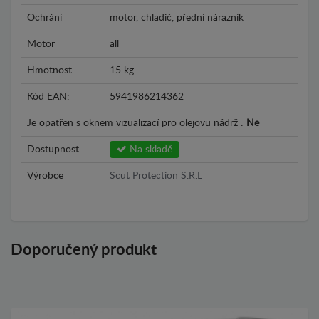
Ochrání
motor, chladič, přední nárazník
Motor
all
Hmotnost
15 kg
Kód EAN:
5941986214362
Je opatřen s oknem vizualizací pro olejovu nádrž :
Ne
Dostupnost
Na skladě
Výrobce
Scut Protection S.R.L
Doporučený produkt