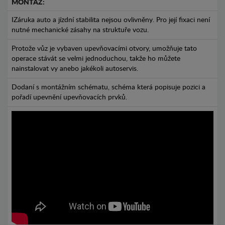
MONTÁŽ:
IZáruka auto a jízdní stabilita nejsou ovlivněny. Pro její fixaci není
nutné mechanické zásahy na struktuře vozu.
Protože vůz je vybaven upevňovacími otvory, umožňuje tato
operace stávát se velmi jednoduchou, takže ho můžete
nainstalovat vy anebo jakékoli autoservis.
Dodaní s montážním schématu, schéma která popisuje pozici a
pořadí upevnění upevňovacích prvků.