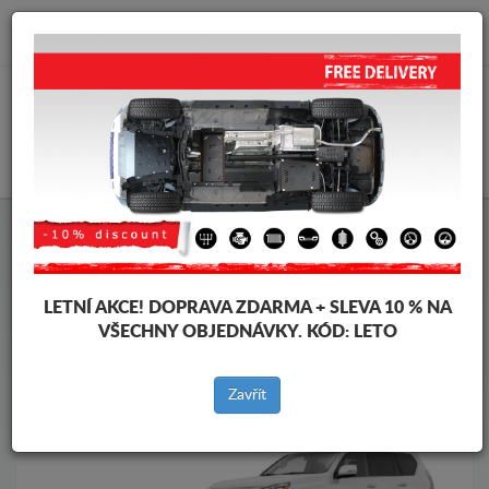
info@krytpodmotor.com
KOŠÍK
Kryt pod motor Lexus
Kryt pod motor Lexus GX
Značky vozidel
Značky
vozidel
LETNÍ AKCE!
DOPRAVA ZDARMA + SLEVA 10 % NA
VŠECHNY OBJEDNÁVKY. KÓD:
LETO
Zpět na produkty
Zavřít