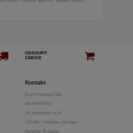
ot have conical tips for easier insert.
ODKOUPIT
ZÁRUCE
Kontakt
Scut Protection SRL
RO 25929276
Str. Lemnarilor nr.14.
535600 - Odorheiu Secuiesc
Harghita, Romania