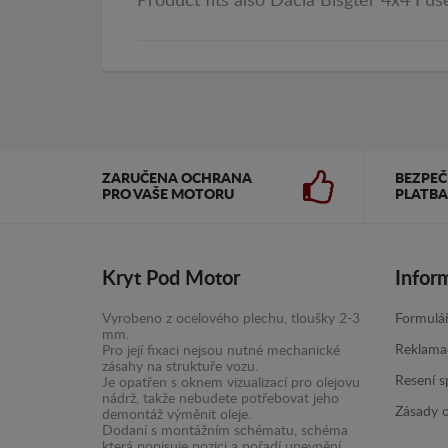
Product fits also Dacia Bisgter 4x4 I use
ZARUČENA OCHRANA
BEZPE
PRO VAŠE MOTORU
PLATBA
Kryt Pod Motor
Infor
Vyrobeno z ocelového plechu, tloušky 2-3
Formulář
mm.
Reklama
Pro její fixaci nejsou nutné mechanické
zásahy na struktuře vozu.
Resení s
Je opatřen s oknem vizualizací pro olejovu
nádrž, takže nebudete potřebovat jeho
Zásady 
demontáž výměnit oleje.
Dodaní s montážním schématu, schéma
která popisuje pozici a pořadí upevnění