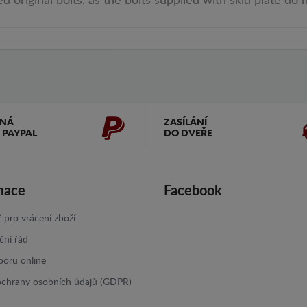
d original bolts, as the bolts supplied with skid plate do n
ČNÁ
ZASÍLÁNÍ
 PAYPAL
DO DVEŘE
mace
Facebook
 pro vrácení zboží
ční řád
poru online
ochrany osobních údajů (GDPR)