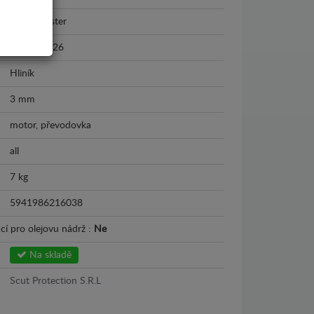
Dacia Duster
2025 - 2026
Hliník
3 mm
motor, převodovka
all
7 kg
5941986216038
cí pro olejovu nádrž :
Ne
Na skladě
Scut Protection S.R.L