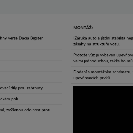
MONTÁŽ:
hny verze Dacia Bigster
IZáruka auto a jízdní stabilita ne
zásahy na struktuře vozu.
Protože vůz je vybaven upevňova
velmi jednoduchou, takže ho může
Dodaní s montážním schématu, s
.
upevňovacích prvků.
vací díly jsou zahrnuty.
ickém poli.
ná, zvýšenou odolnost proti