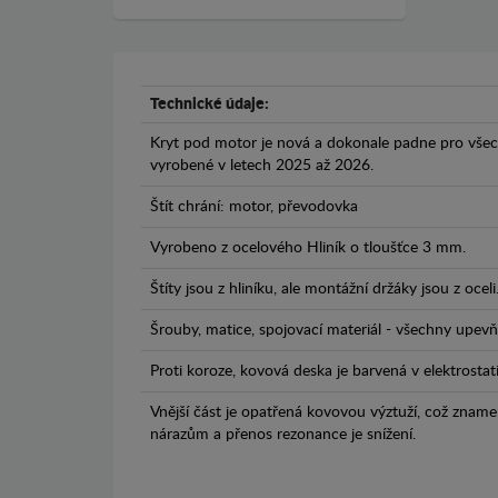
Technické údaje:
Kryt pod motor je nová a dokonale padne pro všec
vyrobené v letech 2025 až 2026.
Štít chrání: motor, převodovka
Vyrobeno z ocelového Hliník o tloušťce 3 mm.
Štíty jsou z hliníku, ale montážní držáky jsou z oceli
Šrouby, matice, spojovací materiál - všechny upevňo
Proti koroze, kovová deska je barvená v elektrostat
Vnější část je opatřená kovovou výztuží, což zname
nárazům a přenos rezonance je snížení.