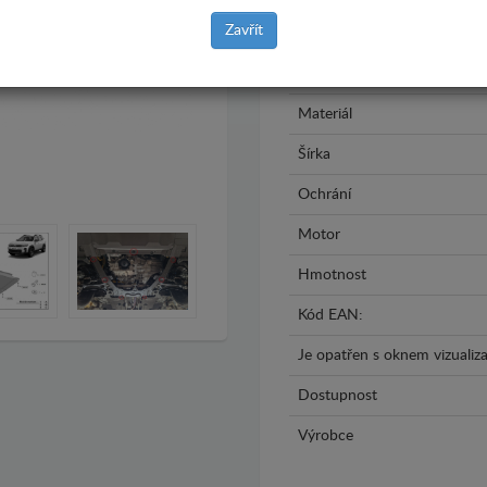
Zavřít
Model
Rok výroby
Materiál
Šírka
Ochrání
Motor
Hmotnost
Kód EAN:
Je opatřen s oknem vizualiza
Dostupnost
Výrobce