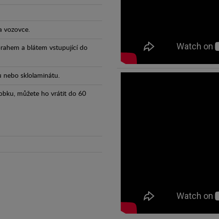
a vozovce.
prahem a blátem vstupující do
tu nebo sklolaminátu.
obku, můžete ho vrátit do 60