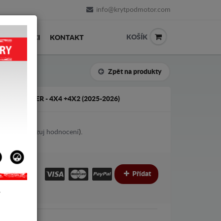
info@krytpodmotor.com
KOŠÍK
PRODEJCI
KONTAKT
Zpět na produkty
IA BIGSTER - 4X4 +4X2 (2025-2026)
1
votes (
Ukazuj hodnocení
).
€
€
Přídat
Y
Dacia