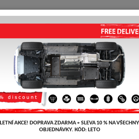
KRYT POD MOTOR
HOME
DOPRAVA
FEEDBACK
er
KRYT POD MOTOR HLINÍK DAC
5.00
out of
5
stars based on
Kód výrobku: 06.048ALU
275 
260
LETNÍ AKCE!
DOPRAVA ZDARMA + SLEVA 10 % NA VŠECHN
OBJEDNÁVKY. KÓD:
LETO
Značka