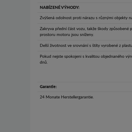
NABÍZENÉ VÝHODY:
Zvýšená odolnost proti nárazu s různými objekty n
Zakryva přední část vozu, takže škody způsobené 
prostoru motoru jsou sníženy.
Delší životnost ve srovnání s štíty vyrobené z plas
Pokud nejste spokojeni s kvalitou objednaného výr
dnů.
Garantie:
24 Monate Herstellergarantie.