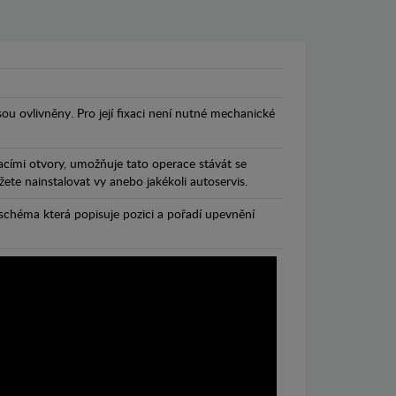
jsou ovlivněny. Pro její fixaci není nutné mechanické
cími otvory, umožňuje tato operace stávát se
te nainstalovat vy anebo jakékoli autoservis.
chéma která popisuje pozici a pořadí upevnění